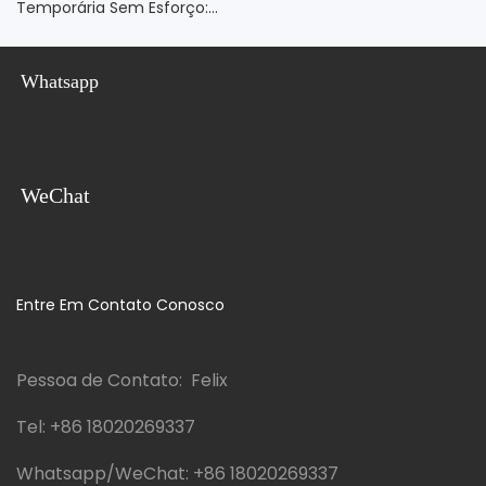
Temporária Sem Esforço:
Para Campo De Trabalho
Casa Pré-Fabricada Modular
E Personalizável Para
Whatsapp
Canteiros De Obras
WeChat
Entre Em Contato Conosco
Pessoa de Contato: Felix
Tel:
+86 18020269337
Whatsapp/WeChat:
+86 18020269337