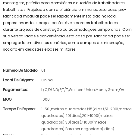
montagem, perfeita para dormitórios e quartéis de trabalhadores
trabalhistas. Projetada com a eficiência em mente, esta casa pré-
fabricada modular pode ser rapidamente instalada no local,
proporcionando espaços confortáveis ​​para os trabalhadores
durante projetos de construção ou acomodações temporárias. Com
sua versatilidade e conveniência, esta casa pré-fabricada pode ser
empregada em diversos cenários, como campos de mineração,
socorro em desastres e bases militares.
Número De Modelo:
01
Local De Origem:
China
Pagamentos:
L/C,D/A,D/P,T/T,Western Union,MoneyGram,OA
MOQ:
1000
Tempo De Espera:
1-50(metros quadrados):15(dias),51-200(metros
quadrados):20(dias),201-1000(metros
quadrados):30(dias),>1000(metros
quadrados):Para ser negociado( dias)