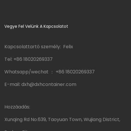
Vegye Fel Velünk A Kapcsolatot
Kapcsolattartó személy: Felix
Tel:
+86 18020269337
Whatsapp/wechat ：
+86 18020269337
E-mail:
dxh@dxhcontainer.com
Hozzáadás:
Xunqing Rd No.639, Taoyuan Town, Wujiang District,