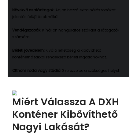
Növekvő családtagok:
Adjon hozzá extra hálószobákat
jelentős felújítások nélkül.
Vendégszobák:
Kínáljon hangulatos szállást a látogatók
számára.
Bérleti jövedelem:
Kiváló lehetőség a kibővíthető
konténerházakkal rendelkező bérleti ingatlanokhoz.
Otthoni iroda vagy stúdió:
Szerezze be a szükséges helyet.
Miért Válassza A DXH
Konténer Kibővíthető
Nagyi Lakását?