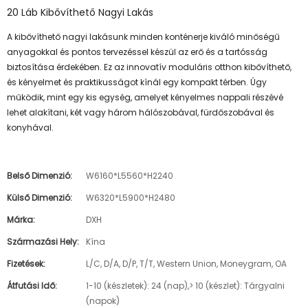
20 Láb Kibővíthető Nagyi Lakás
A kibővíthető nagyi lakásunk minden konténerje kiváló minőségű
anyagokkal és pontos tervezéssel készül az erő és a tartósság
biztosítása érdekében. Ez az innovatív moduláris otthon kibővíthető,
és kényelmet és praktikusságot kínál egy kompakt térben. Úgy
működik, mint egy kis egység, amelyet kényelmes nappali részévé
lehet alakítani, két vagy három hálószobával, fürdőszobával és
konyhával.
Belső Dimenzió:
W6160*L5560*H2240
Külső Dimenzió:
W6320*L5900*H2480
Márka:
DXH
Származási Hely:
Kína
Fizetések:
L/C, D/A, D/P, T/T, Western Union, Moneygram, OA
Átfutási Idő:
1-10 (készletek): 24 (nap),> 10 (készlet): Tárgyalni
(napok)