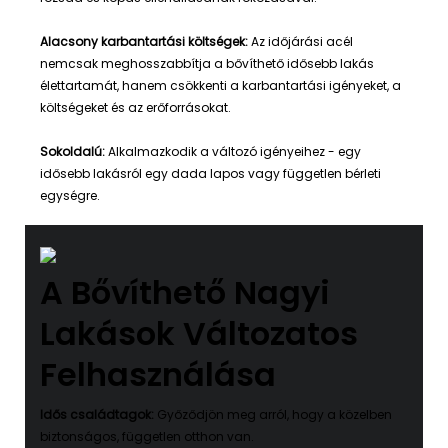
Alacsony karbantartási költségek:
Az időjárási acél
nemcsak meghosszabbítja a bővíthető idősebb lakás
élettartamát, hanem csökkenti a karbantartási igényeket, a
költségeket és az erőforrásokat.
Sokoldalú:
Alkalmazkodik a változó igényeihez - egy
idősebb lakásról egy dada lapos vagy független bérleti
egységre.
A Bővíthető Nagyi
Lakások Változatos
Felhasználása
Idős családtagok:
Győződjön meg arról, hogy a közelben
biztonságos, független otthon van.