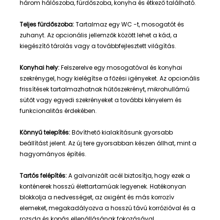
három hálószoba, fürdőszoba, konyha és étkező található.
Teljes fürdőszoba:
Tartalmaz egy WC -t, mosogatót és
zuhanyt. Az opcionális jellemzők között lehet a kád, a
kiegészítő tárolás vagy a továbbfejlesztett világítás.
Konyhai hely:
Felszerelve egy mosogatóval és konyhai
szekrénygel, hogy kielégítse a főzési igényeket. Az opcionális
frissítések tartalmazhatnak hűtőszekrényt, mikrohullámú
sütőt vagy egyedi szekrényeket a további kényelem és
funkcionalitás érdekében.
Könnyű telepítés:
Bővíthető kialakításunk gyorsabb
beállítást jelent. Az új tere gyorsabban készen állhat, mint a
hagyományos építés.
Tartós felépítés:
A galvanizált acél biztosítja, hogy ezek a
konténerek hosszú élettartamúak legyenek. Hatékonyan
blokkolja a nedvességet, az oxigént és más korrozív
elemeket, megakadályozva a hosszú távú korrózióval és a
rozsda és kopás ellenállásának fokozásával.