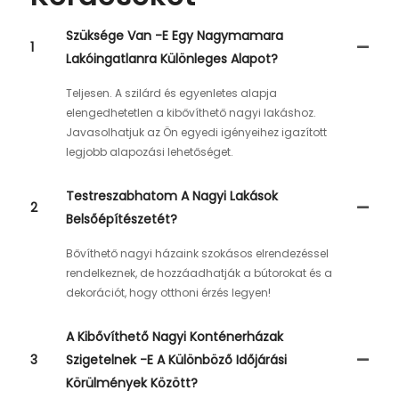
Szüksége Van -e Egy Nagymamara
1
Lakóingatlanra Különleges Alapot?
Teljesen. A szilárd és egyenletes alapja
elengedhetetlen a kibővíthető nagyi lakáshoz.
Javasolhatjuk az Ön egyedi igényeihez igazított
legjobb alapozási lehetőséget.
Testreszabhatom A Nagyi Lakások
2
Belsőépítészetét?
Bővíthető nagyi házaink szokásos elrendezéssel
rendelkeznek, de hozzáadhatják a bútorokat és a
dekorációt, hogy otthoni érzés legyen!
A Kibővíthető Nagyi Konténerházak
3
Szigetelnek -e A Különböző Időjárási
Körülmények Között?