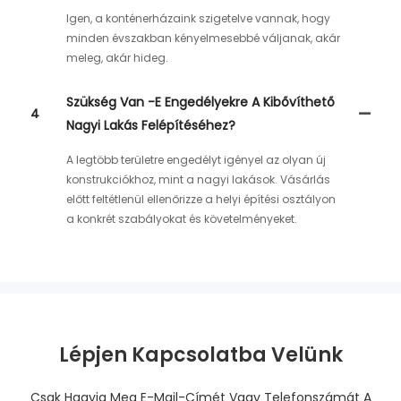
Igen, a konténerházaink szigetelve vannak, hogy
minden évszakban kényelmesebbé váljanak, akár
meleg, akár hideg.
Szükség Van -e Engedélyekre A Kibővíthető
4
Nagyi Lakás Felépítéséhez?
A legtöbb területre engedélyt igényel az olyan új
konstrukciókhoz, mint a nagyi lakások. Vásárlás
előtt feltétlenül ellenőrizze a helyi építési osztályon
a konkrét szabályokat és követelményeket.
Lépjen Kapcsolatba Velünk
Csak Hagyja Meg E-Mail-Címét Vagy Telefonszámát A