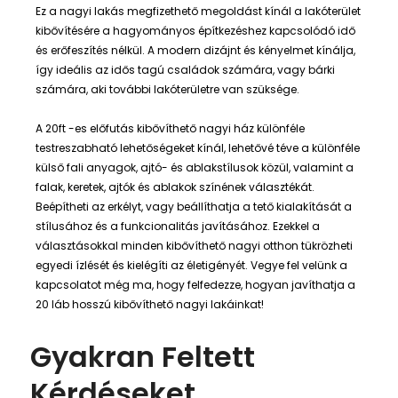
Ez a nagyi lakás megfizethető megoldást kínál a lakóterület
kibővítésére a hagyományos építkezéshez kapcsolódó idő
és erőfeszítés nélkül. A modern dizájnt és kényelmet kínálja,
így ideális az idős tagú családok számára, vagy bárki
számára, aki további lakóterületre van szüksége.
A 20ft -es előfutás kibővíthető nagyi ház különféle
testreszabható lehetőségeket kínál, lehetővé téve a különféle
külső fali anyagok, ajtó- és ablakstílusok közül, valamint a
falak, keretek, ajtók és ablakok színének választékát.
Beépítheti az erkélyt, vagy beállíthatja a tető kialakítását a
stílusához és a funkcionalitás javításához. Ezekkel a
választásokkal minden kibővíthető nagyi otthon tükrözheti
egyedi ízlését és kielégíti az életigényét. Vegye fel velünk a
kapcsolatot még ma, hogy felfedezze, hogyan javíthatja a
20 láb hosszú kibővíthető nagyi lakáinkat!
Gyakran Feltett
Kérdéseket