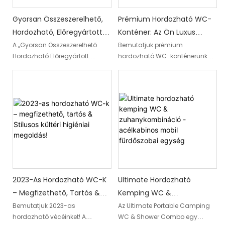
Konfigurálhatók külön férfi és
női használatra, vagy uniszex
Gyorsan Összeszerelhető,
Prémium Hordozható WC-
létesítményekként, és szükség
Hordozható, Előregyártott
Konténer: Az Ön Luxus
szerint könnyen áthelyezhetők.
Konténerház, Nyilvános WC
Higiéniai Megoldása A
A „Gyorsan Összeszerelhető
Bemutatjuk prémium
Hordozható Előregyártott
hordozható WC-konténerünket,
Eladó
Fülöp-Szigeteken!
Konténerház Nyilvános Toalett
amelyet arra terveztünk, hogy
Eladó” egy kényelmesen
luxus higiéniai megoldást
megtervezett és gyorsan
biztosítson a Fülöp-szigeteken.
telepíthető megoldás a
Ez a csúcstechnológiás
közegészségügyi igények
létesítmény maximális
kielégítésére. Ez a hordozható
kényelmet és kényelmet kínál, és
előregyártott konténerház
a legmagasabb minőségi
hatékony és praktikus
szabványok mellett kielégíti
szolgáltatásokat kínál, így
higiéniai igényeit
ideális választás különféle
szabadtéri rendezvényekhez
2023-As Hordozható WC-K
Ultimate Hordozható
vagy távoli helyszínekhez, ahol
– Megfizethető, Tartós &
Kemping WC &
ideiglenes mosdóhelyiségekre
Stílusos Kültéri Higiéniai
Zuhanykombináció -
Bemutatjuk 2023-as
Az Ultimate Portable Camping
van szükség.
hordozható vécéinket! A
WC & Shower Combo egy
Megoldás!
Acélkabinos Mobil