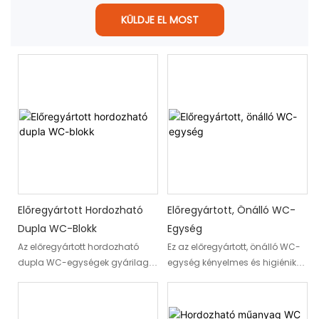
KÜLDJE EL MOST
Előregyártott Hordozható
Előregyártott, Önálló WC-
Dupla WC-Blokk
Egység
Az előregyártott hordozható
Ez az előregyártott, önálló WC-
dupla WC-egységek gyárilag
egység kényelmes és higiénikus
előregyártott, szabadon álló
környezetet biztosít különféle
WC-egységek, amelyek
helyszíneken. Gyárilag
jellemzően két WC-t vagy
előregyártott és beszerelésre