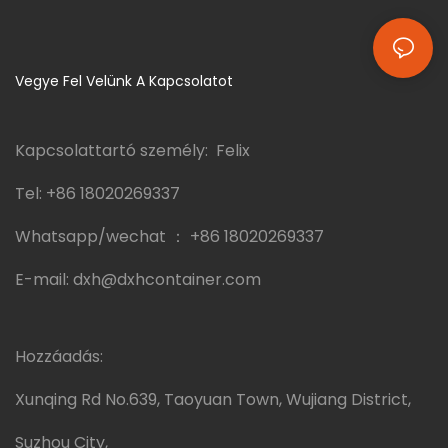
Vegye Fel Velünk A Kapcsolatot
Kapcsolattartó személy: Felix
Tel:
+86 18020269337
Whatsapp/wechat ：
+86 18020269337
E-mail:
dxh@dxhcontainer.com
Hozzáadás:
Xunqing Rd No.639, Taoyuan Town, Wujiang District,
Suzhou City,