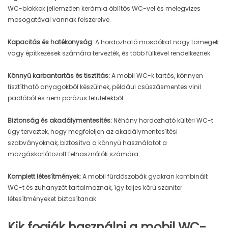
WC-blokkok jellemzően kerámia öblítős WC-vel és melegvizes
mosogatóval vannak felszerelve.
Kapacitás és hatékonyság:
A hordozható mosdókat nagy tömegek
vagy építkezések számára tervezték, és több fülkével rendelkeznek.
Könnyű karbantartás és tisztítás:
A mobil WC-k tartós, könnyen
tisztítható anyagokból készülnek, például csúszásmentes vinil
padlóból és nem porózus felületekből.
Biztonság és akadálymentesítés:
Néhány hordozható kültéri WC-t
úgy terveztek, hogy megfeleljen az akadálymentesítési
szabványoknak, biztosítva a könnyű használatot a
mozgáskorlátozott felhasználók számára.
Komplett létesítmények:
A mobil fürdőszobák gyakran kombinált
WC-t és zuhanyzót tartalmaznak, így teljes körű szaniter
létesítményeket biztosítanak.
Kik fogják használni a mobil WC-