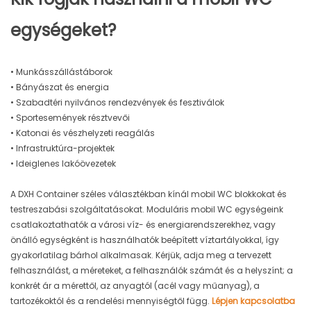
egységeket?
• Munkásszállástáborok
• Bányászat és energia
• Szabadtéri nyilvános rendezvények és fesztiválok
• Sportesemények résztvevői
• Katonai és vészhelyzeti reagálás
• Infrastruktúra-projektek
• Ideiglenes lakóövezetek
A DXH Container széles választékban kínál mobil WC blokkokat és
testreszabási szolgáltatásokat. Moduláris mobil WC egységeink
csatlakoztathatók a városi víz- és energiarendszerekhez, vagy
önálló egységként is használhatók beépített víztartályokkal, így
gyakorlatilag bárhol alkalmasak. Kérjük, adja meg a tervezett
felhasználást, a méreteket, a felhasználók számát és a helyszínt; a
konkrét ár a mérettől, az anyagtól (acél vagy műanyag), a
tartozékoktól és a rendelési mennyiségtől függ.
Lépjen kapcsolatba