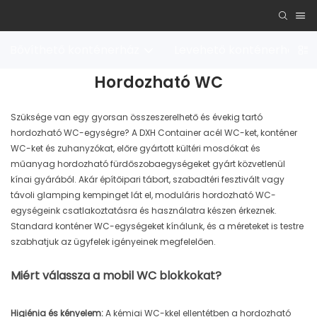
Bővíthető konténerház
Levehető konténerház
Hordozható WC
Szüksége van egy gyorsan összeszerelhető és évekig tartó
hordozható WC-egységre? A DXH Container acél WC-ket, konténer
WC-ket és zuhanyzókat, előre gyártott kültéri mosdókat és
műanyag hordozható fürdőszobaegységeket gyárt közvetlenül
kínai gyárából. Akár építőipari tábort, szabadtéri fesztivált vagy
távoli glamping kempinget lát el, moduláris hordozható WC-
egységeink csatlakoztatásra és használatra készen érkeznek.
Standard konténer WC-egységeket kínálunk, és a méreteket is testre
szabhatjuk az ügyfelek igényeinek megfelelően.
Miért válassza a mobil WC blokkokat?
Higiénia és kényelem:
A kémiai WC-kkel ellentétben a hordozható