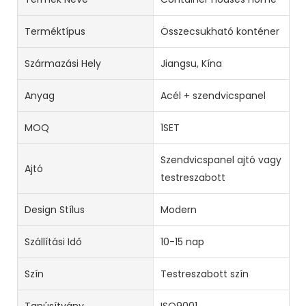
Terméktípus
Összecsukható konténer
Származási Hely
Jiangsu, Kína
Anyag
Acél + szendvicspanel
MOQ
1SET
Szendvicspanel ajtó vagy
Ajtó
testreszabott
Design Stílus
Modern
Szállítási Idő
10-15 nap
Szín
Testreszabott szín
Tanúsítvány
ISO9001