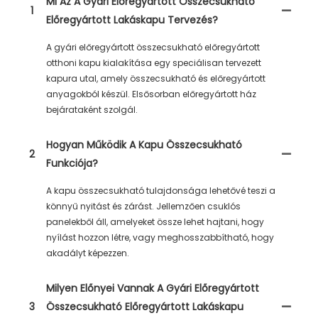
Mi Az A Gyári Előregyártott Összecsukható
1
Előregyártott Lakáskapu Tervezés?
A gyári előregyártott összecsukható előregyártott
otthoni kapu kialakítása egy speciálisan tervezett
kapura utal, amely összecsukható és előregyártott
anyagokból készül. Elsősorban előregyártott ház
bejárataként szolgál.
Hogyan Működik A Kapu Összecsukható
2
Funkciója?
A kapu összecsukható tulajdonsága lehetővé teszi a
könnyű nyitást és zárást. Jellemzően csuklós
panelekből áll, amelyeket össze lehet hajtani, hogy
nyílást hozzon létre, vagy meghosszabbítható, hogy
akadályt képezzen.
Milyen Előnyei Vannak A Gyári Előregyártott
3
Összecsukható Előregyártott Lakáskapu