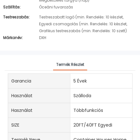
Megbeszélés tárgya (nap)
Szállítás:
Óceáni fuvarozás
Testreszabás:
Testreszabott logó (min. Rendelés: 10 készlet,
Egyedi csomagolás (min. Rendelés: 10 készlet,
Grafikus testreszabás (min. Rendelés: 10 szett)
Márkanév:
DXH
Termék Részlet
Garancia
5 Évek
Használat
Szálloda
Használat
Többfunkciós
SIZE
20FT/40FT Egyedi
Termék Neve
Container Houses Home