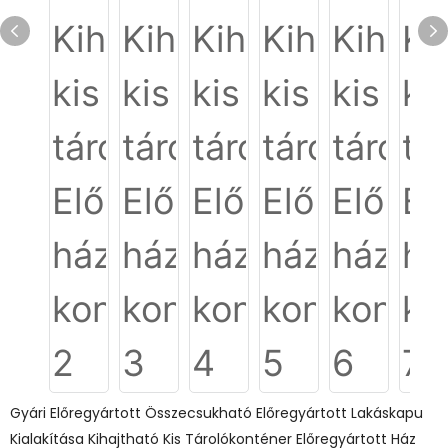
Gyári Előregyártott Összecsukható Előregyártott Lakáskapu
Kialakítása Kihajtható Kis Tárolókonténer Előregyártott Ház