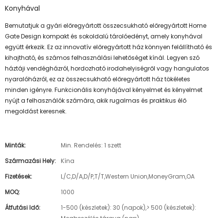
Konyhával
Bemutatjuk a gyári előregyártott összecsukható előregyártott Home
Gate Design kompakt és sokoldalú tárolóedényt, amely konyhával
együtt érkezik. Ez az innovatív előregyártott ház könnyen felállítható és
kihajtható, és számos felhasználási lehetőséget kínál. Legyen szó
háztáji vendégházról, hordozható irodahelyiségről vagy hangulatos
nyaralóházról, ez az összecsukható előregyártott ház tökéletes
minden igényre. Funkcionális konyhájával kényelmet és kényelmet
nyújt a felhasználók számára, akik rugalmas és praktikus élő
megoldást keresnek.
Minták:
Min. Rendelés: 1 szett
Származási Hely:
Kína
Fizetések:
L/C,D/A,D/P,T/T,Western Union,MoneyGram,OA
MOQ:
1000
Átfutási Idő:
1-500 (készletek): 30 (napok),> 500 (készletek):