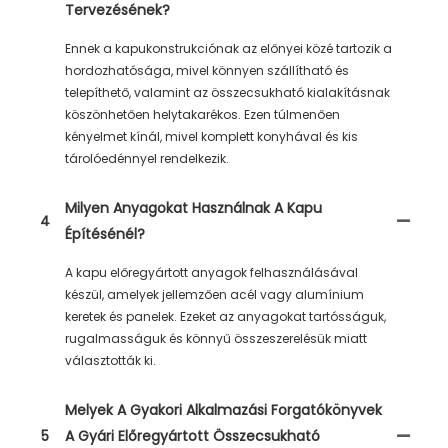
Tervezésének?
Ennek a kapukonstrukciónak az előnyei közé tartozik a
hordozhatósága, mivel könnyen szállítható és
telepíthető, valamint az összecsukható kialakításnak
köszönhetően helytakarékos. Ezen túlmenően
kényelmet kínál, mivel komplett konyhával és kis
tárolóedénnyel rendelkezik.
Milyen Anyagokat Használnak A Kapu
4
Építésénél?
A kapu előregyártott anyagok felhasználásával
készül, amelyek jellemzően acél vagy alumínium
keretek és panelek. Ezeket az anyagokat tartósságuk,
rugalmasságuk és könnyű összeszerelésük miatt
választották ki.
Melyek A Gyakori Alkalmazási Forgatókönyvek
5
A Gyári Előregyártott Összecsukható