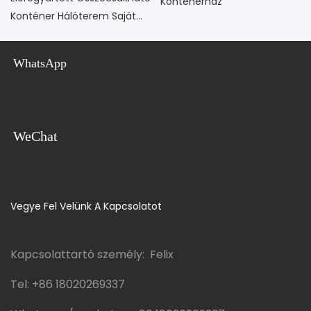
Konténerház
Konténer Hálóterem Saját
Fürdőszobával
WhatsApp
WeChat
Vegye Fel Velünk A Kapcsolatot
Kapcsolattartó személy: Felix
Tel:
+86 18020269337