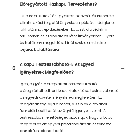
Előregyártott Házkapu Tervezéshez?
Ezt a kapukialakítást gyakran használják különféle
alkalmazási forgatókönyvekben, például ideiglenes
lakhatásnál, építkezéseken, katasztrófavédelmi
területeken és szabadidős létesítményekben. Gyors
és hatékony megoldást kínál ezekre a helyekre
bejárat kialakítására.
A Kapu Testreszabható-E Az Egyedi
6
Igényeknek Megfelelően?
Igen, a gyári előregyártott összecsukható
előregyártott otthoni kapu kialakítása testreszabható
az egyedi követelményeknek megfelelően. Ez
magában foglalja a méret, a szín és a további
funkciók beállítását az ügyfél igényei szerint. A
testreszabási lehetőségek biztosítják, hogy a kapu
megfeleljen az egyéni preferenciáknak, és fokozza
annak funkcionalitását.