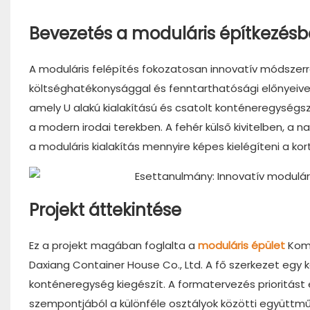
Bevezetés a moduláris építkezésb
A moduláris felépítés fokozatosan innovatív módszerré
költséghatékonysággal és fenntarthatósági előnyeivel
amely U alakú kialakítású és csatolt konténeregység
a modern irodai terekben. A fehér külső kivitelben, a n
a moduláris kialakítás mennyire képes kielégíteni a k
Projekt áttekintése
Ez a projekt magában foglalta a
moduláris épület
Komp
Daxiang Container House Co., Ltd. A fő szerkezet egy 
konténeregység kiegészít. A formatervezés prioritást é
szempontjából a különféle osztályok közötti együttmű