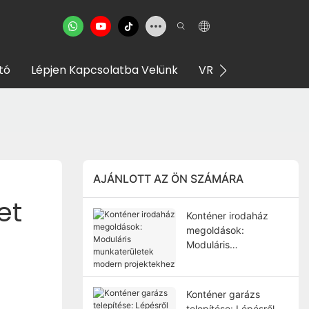
tó
Lépjen Kapcsolatba Velünk
VR Bemutatóterem
AJÁNLOTT AZ ÖN SZÁMÁRA
t 
Konténer irodaház
megoldások:
Moduláris
munkaterületek
modern projektekhez
Konténer garázs
telepítése: Lépésről