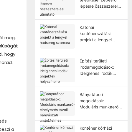
lépésre összeszerelési
útmutató
Katonai
konténerszállási
ál meg,
projekt a lengyel
alúságát
hadsereg számára
ti, hogy
Építési területi
marad.
irodamegoldások:
Ideiglenes irodák
projektek helyszíneire
Bányatábori
megoldások:
u
Moduláris munkaerő-
elhelyezés távoli
bányászati ​​
ezés
projektekhez
Konténer kórházi
teszi a