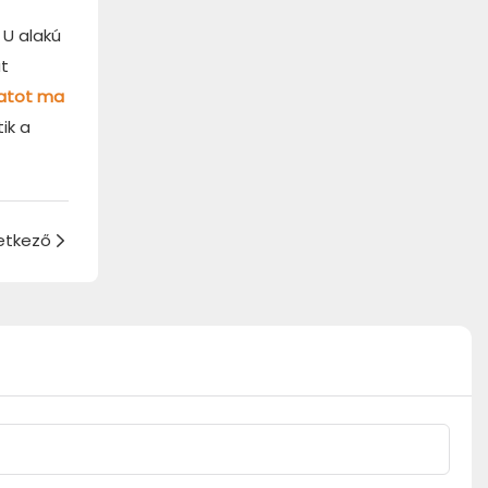
 U alakú
t
latot ma
ik a
etkező