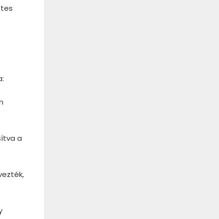
etes
a:
n
ítva a
vezték,
y