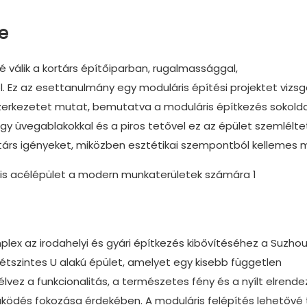
e
 válik a kortárs építőiparban, rugalmassággal,
. Ez az esettanulmány egy moduláris építési projektet vizsg
szerkezetet mutat, bemutatva a moduláris építkezés sokold
agy üvegablakokkal és a piros tetővel ez az épület szemlélte
ortárs igényeket, miközben esztétikai szempontból kellemes 
lex az irodahelyi és gyári építkezés kibővítéséhez a Suzho
kétszintes U alakú épület, amelyet egy kisebb független
lvez a funkcionalitás, a természetes fény és a nyílt elrend
ködés fokozása érdekében. A moduláris felépítés lehetővé 