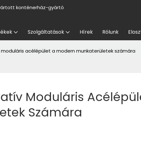
yártott konténerház-gyártó
ékek
Szolgáltatások
Hírek
Rólunk
Elosz
v moduláris acélépület a modern munkaterületek számára
tív Moduláris Acélépüle
letek Számára