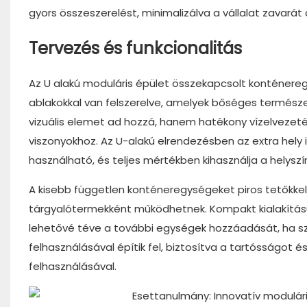
gyors összeszerelést, minimalizálva a vállalat zavarát
Tervezés és funkcionalitás
Az U alakú moduláris épület összekapcsolt konténere
ablakokkal van felszerelve, amelyek bőséges természe
vizuális elemet ad hozzá, hanem hatékony vízelvezetést
viszonyokhoz. Az U-alakú elrendezésben az extra hely
használható, és teljes mértékben kihasználja a helyszí
A kisebb független konténeregységeket piros tetőkkel 
tárgyalótermekként működhetnek. Kompakt kialakításuk
lehetővé téve a további egységek hozzáadását, ha szü
felhasználásával építik fel, biztosítva a tartósságot
felhasználásával.