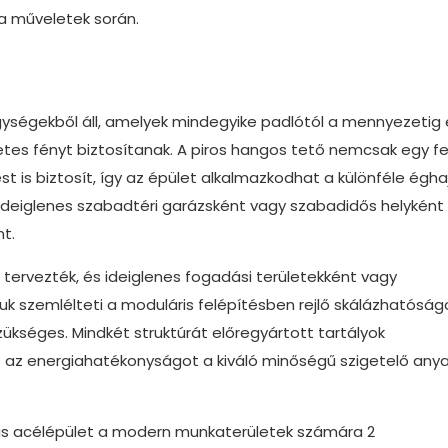
 a műveletek során.
gységekből áll, amelyek mindegyike padlótól a mennyezetig 
tes fényt biztosítanak. A piros hangos tető nemcsak egy f
 is biztosít, így az épület alkalmazkodhat a különféle éghaj
 ideiglenes szabadtéri garázsként vagy szabadidős helyként
nt.
tervezték, és ideiglenes fogadási területekként vagy
 szemlélteti a moduláris felépítésben rejlő skálázhatóság
kséges. Mindkét struktúrát előregyártott tartályok
 és az energiahatékonyságot a kiváló minőségű szigetelő any