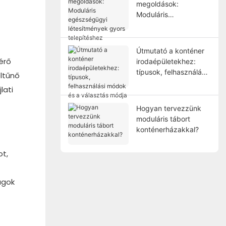
megoldások:
Moduláris
egészségügyi
létesítmények gyors
telepítéshez
Útmutató a konténer
érő
irodaépületekhez:
típusok, felhasználási
eltűnő
módok és a választás
lati
módja
Hogyan tervezzünk
moduláris tábort
konténerházakkal?
ot,
agok