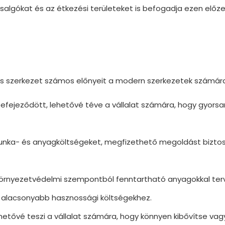
rsalgókat és az étkezési területeket is befogadja ezen előz
áris szerkezet számos előnyeit a modern szerkezetek számár
 befejeződött, lehetővé téve a vállalat számára, hogy gyorsa
munka- és anyagköltségeket, megfizethető megoldást biztos
 környezetvédelmi szempontból fenntartható anyagokkal ter
z alacsonyabb hasznossági költségekhez.
ehetővé teszi a vállalat számára, hogy könnyen kibővítse vag