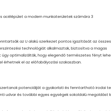
fenntartsák az U alakú szerkezet pontos igazítását az összes
rszintezési technológiát alkalmaztak, biztosítva a magas
t úgy optimalizálták, hogy elegendő természetes fényt leh
el érhetnek el az előfabályozási szakaszban.
szertanok potenciálját a gyakorlati és fenntartható irodai te
ponti udvar és további egyes egységek sokoldalú megoldást kí