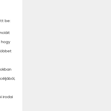
tt be:
nciáit
, hogy
gtöbbet
szokban
céljából,
 irodai