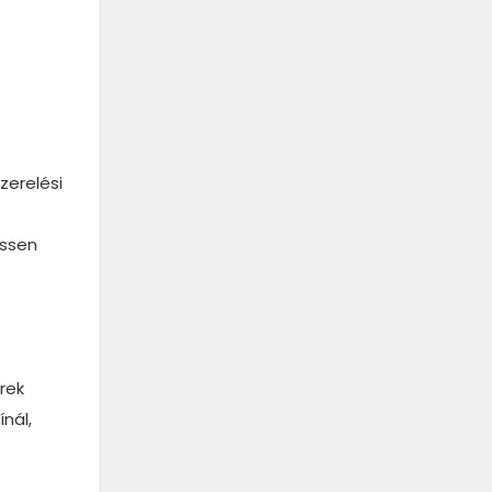
zerelési
essen
rek
nál,