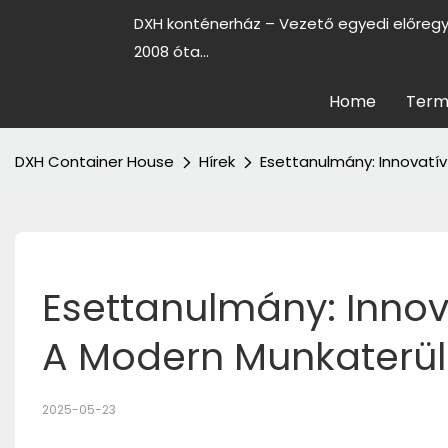
DXH konténerház – Vezető egyedi előreg
2008 óta...
Home
Term
DXH Container House
Hírek
Esettanulmány: Innovatí
Esettanulmány: Innova
A Modern Munkaterü
2025-05-23