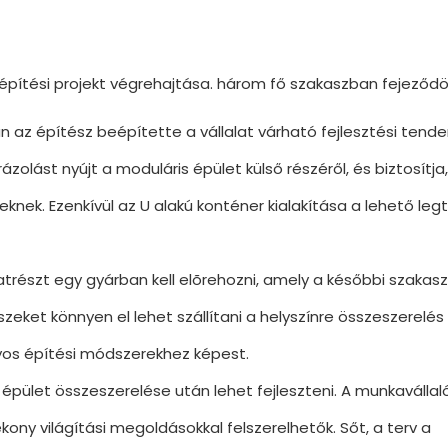
építési projekt végrehajtása. három fő szakaszban fejeződö
n az építész beépítette a vállalat várható fejlesztési tende
zolást nyújt a moduláris épület külső részéről, és biztosítja
knek. Ezenkívül az U alakú konténer kialakítása a lehető le
katrészt egy gyárban kell elõrehozni, amely a későbbi szaka
szeket könnyen el lehet szállítani a helyszínre összeszerelés 
yos építési módszerekhez képest.
épület összeszerelése után lehet fejleszteni. A munkavállalói
kony világítási megoldásokkal felszerelhetők. Sőt, a terv a