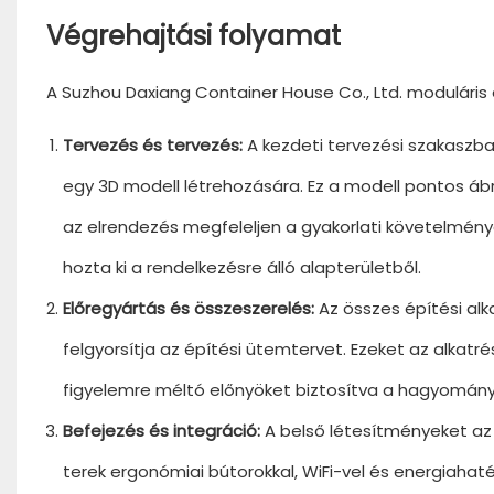
Végrehajtási folyamat
A Suzhou Daxiang Container House Co., Ltd. moduláris 
Tervezés és tervezés:
A kezdeti tervezési szakaszba
egy 3D modell létrehozására. Ez a modell pontos ábrá
az elrendezés megfeleljen a gyakorlati követelménye
hozta ki a rendelkezésre álló alapterületből.
Előregyártás és összeszerelés:
Az összes építési al
felgyorsítja az építési ütemtervet. Ezeket az alkatré
figyelemre méltó előnyöket biztosítva a hagyomán
Befejezés és integráció:
A belső létesítményeket az 
terek ergonómiai bútorokkal, WiFi-vel és energiahaté