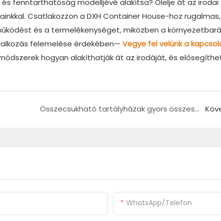
és fenntarthatóság modelljévé alakítsa? Ölelje át az irodai
sainkkal. Csatlakozzon a DXH Container House-hoz rugalmas,
tműködést és a termelékenységet, miközben a környezetbará
állalkozás felemelése érdekében—
Vegye fel velünk a kapcso
ódszerek hogyan alakíthatják át az irodáját, és elősegíthet
Összecsukható tartályházak gyors összeszerelése
Köv
WhatsApp/Telefon