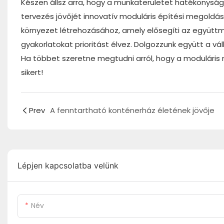
Készen állsz arra, hogy a munkaterületet hatékonyság 
tervezés jövőjét innovatív moduláris építési megoldá
környezet létrehozásához, amely elősegíti az együt
gyakorlatokat prioritást élvez. Dolgozzunk együtt a v
Ha többet szeretne megtudni arról, hogy a moduláris m
sikert!
Prev
A fenntartható konténerház életének jövője
Lépjen kapcsolatba velünk
Név