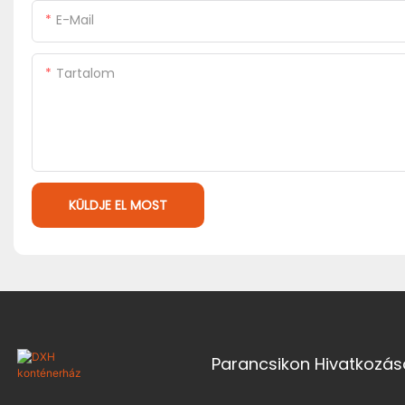
E-Mail
Tartalom
KÜLDJE EL MOST
Parancsikon Hivatkozás