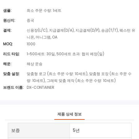
샘플:
최소 주문 수량: 1세트
원산지:
중국
결제:
신용장(L/C), 지급결제(D/A), 지급결제(D/P), 송금(T/T), 웨스턴 유
니온, 머니그램, OA
MOQ:
1000
리드 타임:
1~500세트: 30일, 500세트 초과: 협의 예정(일)
해운:
해상 운송
맞춤 설정:
맞춤형 로고 (최소 주문 수량: 10세트), 맞춤형 포장 (최소 주문 수
량: 10세트), 그래픽 맞춤 제작 (최소 주문 수량: 10세트)
브랜드 이름:
DX-CONTAINER
제품 상세 정보
보증
5년