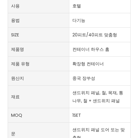
사용
호텔
용법
다기능
SIZE
20피트/40피트 맞춤형
제품명
컨테이너 하우스 홈
제품 유형
확장형 컨테이너
원산지
중국 장쑤성
샌드위치 패널, 철, 목재, 통
재료
나무, 철 + 샌드위치 패널
MOQ
1SET
샌드위치 패널 도어 또는 맞
문
춤형