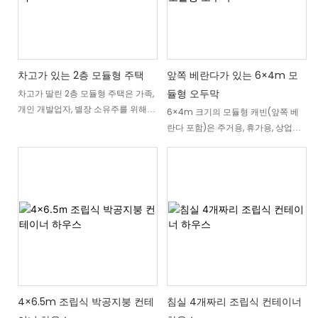
차고가 있는 2층 모듈형 주택
앞쪽 베란다가 있는 6×4m 모
듈형 오두막
차고가 딸린 2층 모듈형 주택은 가족,
개인 개발업자, 별장 소유주를 위해
6×4m 크기의 모듈형 캐빈(앞쪽 베
설계된 현대적인 조립식 주택입니다.
란다 포함)은 주거용, 휴가용, 상업용
편안한 생활 공간과 통합형 차고 및
숙박 시설 등 다양한 용도로 사용할
옥상 테라스를 결합한 이 모듈형 주택
수 있도록 설계된 소형 조립식 캐빈입
은 영구 거주지, 별장, 임대 부동산 및
니다. 현대적인 모듈식 구조와 목재
주거 개발 사업에 효율적인 솔루션을
마감 외관을 결합하여 효율적인 설치,
제공합니다. 내구성이 뛰어난 철골 구
유연한 맞춤 설정, 편안한 생활 환경
조와 단열 샌드위치 패널을 사용하여
을 제공합니다. 24㎡의 면적 내에는
공장에서 제작되는 이 조립식 모듈형
개방형 거실 공간, 독립형 욕실, 그리
주택은 다양한 프로젝트 요구 사항에
고 생활 공간을 야외로 확장해주는 지
맞춰 레이아웃과 마감을 맞춤 설정할
붕이 있는 앞쪽 베란다가 마련되어 있
수 있으며, 현장 시공 시간을 단축시
습니다. 게스트 하우스, 리조트 캐빈,
켜 줍니다. 영구 및 임시 주거 프로젝
별장, 임대 숙소, 또는 뒷마당 스튜디
4×6.5m 조립식 박공지붕 컨테
침실 4개짜리 조립식 컨테이너
트 모두에 적합한 이 디자인은 빠른
오 등 어떤 용도로 사용하든, 이 모듈