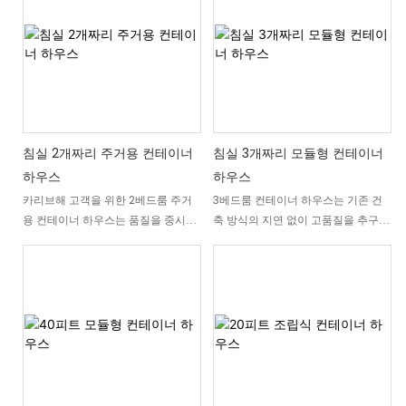
방형 거실 겸 주방 공간, 그리고 목재
양인 가구 패키지를 갖춘 이 주택은
춤 제작이 가능합니다.
데크가 컴팩트하고 현대적인 레이아
ADU(별채), 리조트, 근로자 숙소, 그리
웃으로 구성되어 있어 휴가용 별장,
고 외딴 지역 거주 프로젝트에 적합합
소형 주택, 글램핑 프로젝트, 단기 임
니다. 이 침실 2개짜리 조립식 주택의
대 등에 적합합니다. 수직 목재결 외
내부 구조는 바닥재, 천장, 조명, 창문,
장재, 검은색 알루미늄 창틀, 그리고
문, 욕실 설비 등을 포함하여 완벽하
경사진 지붕은 모듈식 제조의 현대적
게 배송됩니다. 따라서 구매자는 시공
인 감각을 보여줍니다. DXH
에 소요되는 시간을 줄이고 설치 및
침실 2개짜리 주거용 컨테이너
침실 3개짜리 모듈형 컨테이너
Container는 프로젝트 요구 사항에
가구 배치에 더 많은 시간을 할애할
하우스
하우스
맞춰 외관 및 내부 마감재, 가전제품,
수 있습니다. 결과적으로, 여러 부지
카리브해 고객을 위한 2베드룸 주거
3베드룸 컨테이너 하우스는 기존 건
창문 구성 등을 맞춤 제작할 수 있습
에 걸쳐 설치, 예산 책정, 확장이 용이
용 컨테이너 하우스는 품질을 중시하
축 방식의 지연 없이 고품질을 추구하
니다.
한 실용적인 모듈식 조립식 주택을 만
는 주택 소유자를 위해 설계된 조립식
는 가족, 커뮤니티 및 부동산 개발업
나볼 수 있습니다.
모듈형 주택입니다. 이 2베드룸 컨테
체를 위해 설계된 모듈식 주거 솔루션
이너 하우스는 국제 구조 기준에 따라
입니다. 이 모델은 맞춤 제작된 컨테
제작되었으며, 총 면적은 약
이너 모듈을 결합하여 편안하고 조화
8,710mm × 6,610mm(내부 생활 공
로운 생활 공간을 제공합니다. 렌더링
간 약 57m²)입니다. 단층 구조의 이
이미지에서 보시는 모든 치수, 마감,
주택은 기존 주택의 편안함과 기능성
색상, 칸막이 및 설비는 완벽하게 맞
을 훨씬 짧은 시간과 저렴한 비용으로
춤 제작이 가능합니다. 주택, 해안가
제공합니다. 영구 거주지, 휴가용 별
부동산 또는 외딴 개발 부지 등 어떤