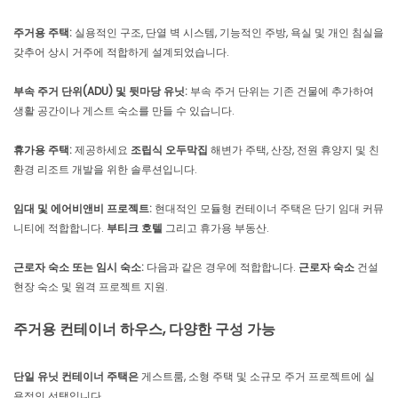
주거용 주택:
실용적인 구조, 단열 벽 시스템, 기능적인 주방, 욕실 및 개인 침실을
갖추어 상시 거주에 적합하게 설계되었습니다.
부속 주거 단위(ADU) 및 뒷마당 유닛:
부속 주거 단위는 기존 건물에 추가하여
생활 공간이나 게스트 숙소를 만들 수 있습니다.
휴가용 주택:
제공하세요
조립식 오두막집
해변가 주택, 산장, 전원 휴양지 및 친
환경 리조트 개발을 위한 솔루션입니다.
임대 및 에어비앤비 프로젝트:
현대적인 모듈형 컨테이너 주택은 단기 임대 커뮤
니티에 적합합니다.
부티크 호텔
그리고 휴가용 부동산.
근로자 숙소 또는 임시 숙소:
다음과 같은 경우에 적합합니다.
근로자 숙소
건설
현장 숙소 및 원격 프로젝트 지원.
주거용 컨테이너 하우스, 다양한 구성 가능
단일 유닛 컨테이너 주택은
게스트룸, 소형 주택 및 소규모 주거 프로젝트에 실
용적인 선택입니다.