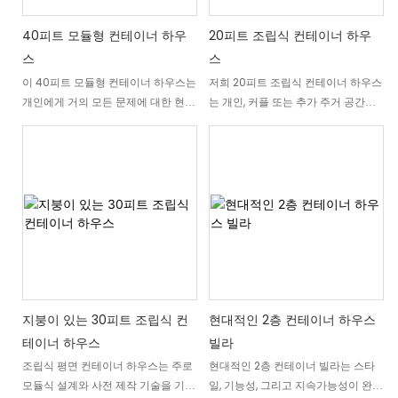
장, 임대 주택 또는 저렴한 주택 솔루
유형의 주택을 건설하든, 당사의 엔지
션 등 어떤 용도로든 이 현대적인 2베
니어링 팀은 고객의 토지, 기후 및 라
40피트 모듈형 컨테이너 하우
20피트 조립식 컨테이너 하우
드룸 주거용 컨테이너 하우스는 여러
이프스타일 요구 사항에 맞춰 설계를
스
스
분의 요구를 충족시켜 드립니다. 모든
조정해 드립니다.
이 40피트 모듈형 컨테이너 하우스는
저희 20피트 조립식 컨테이너 하우스
컨테이너는 공장에서 마감 처리되어
개인에게 거의 모든 문제에 대한 현대
는 개인, 커플 또는 추가 주거 공간으
현장에서 신속하게 조립할 수 있도록
적이고 간편한 해결책을 제공합니다.
로 완벽한 세련되고 기능적인 공간을
준비되어 배송되며, 대부분의 설치는
복잡하고 장기적인 프로젝트는 잊으
제공합니다. 이 조립식 소형 주택은
며칠 내에 완료됩니다.
세요. 어디든 필요한 공간을 손쉽게
운송용 컨테이너의 내구성과 침실, 거
확보할 수 있습니다. 스타일과 기능성
실, 필수 편의 시설을 갖춘 편안하고
을 완벽하게 조화시킨 모듈형 주택입
잘 꾸며진 내부를 결합했습니다.
니다.
지붕이 있는 30피트 조립식 컨
현대적인 2층 컨테이너 하우스
테이너 하우스
빌라
조립식 평면 컨테이너 하우스는 주로
현대적인 2층 컨테이너 빌라는 스타
모듈식 설계와 사전 제작 기술을 기반
일, 기능성, 그리고 지속가능성이 완벽