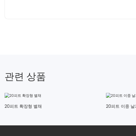
관련 상품
20피트 확장형 별채
20피트 이중 