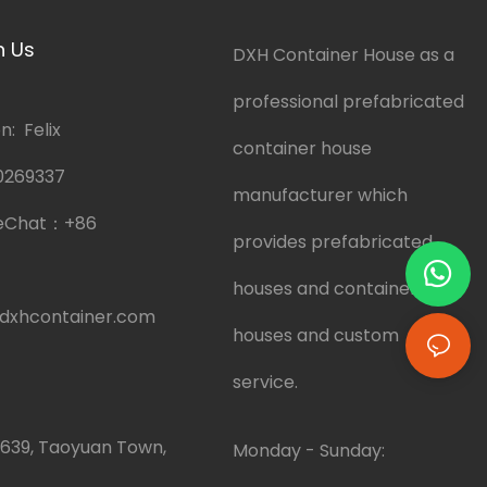
h Us
DXH Container House as a
professional prefabricated
: Felix
container house
0269337
manufacturer which
eChat：
+86
provides prefabricated
houses and container
dxhcontainer.com
houses and custom
service.
.639, Taoyuan Town,
Monday - Sunday: