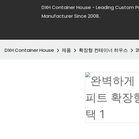
DXH Container House - Leading Custom P
Manufacturer Since 2008..
DXH Container House
제품
확장형 컨테이너 하우스