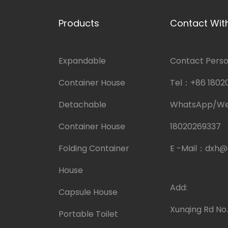
Products
Contact Wit
Expandable
Contact Person
Container House
Tel：
+86 1802
Detachable
WhatsApp/W
Container House
18020269337
Folding Container
E -Mail：
dxh@
House
Add:
Capsule House
Xunqing Rd No
Portable Toilet