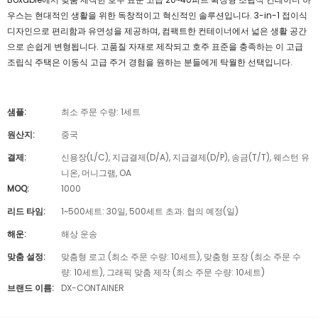
우스는 현대적인 생활을 위한 독창적이고 혁신적인 솔루션입니다. 3-in-1 접이식
디자인으로 편리함과 유연성을 제공하며, 컴팩트한 컨테이너에서 넓은 생활 공간
으로 손쉽게 변형됩니다. 고품질 자재로 제작되고 호주 표준을 충족하는 이 고급
조립식 주택은 이동식 고급 주거 경험을 원하는 분들에게 탁월한 선택입니다.
샘플:
최소 주문 수량: 1세트
원산지:
중국
결제:
신용장(L/C), 지급결제(D/A), 지급결제(D/P), 송금(T/T), 웨스턴 유
니온, 머니그램, OA
MOQ:
1000
리드 타임:
1~500세트: 30일, 500세트 초과: 협의 예정(일)
해운:
해상 운송
맞춤 설정:
맞춤형 로고 (최소 주문 수량: 10세트), 맞춤형 포장 (최소 주문 수
량: 10세트), 그래픽 맞춤 제작 (최소 주문 수량: 10세트)
브랜드 이름:
DX-CONTAINER