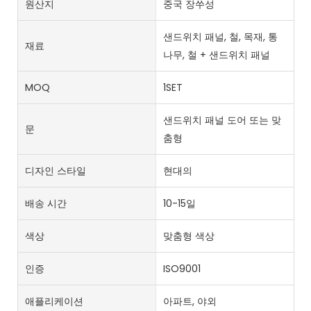
원산지
중국 장쑤성
샌드위치 패널, 철, 목재, 통
재료
나무, 철 + 샌드위치 패널
MOQ
1SET
샌드위치 패널 도어 또는 맞
문
춤형
디자인 스타일
현대의
배송 시간
10-15일
색상
맞춤형 색상
인증
ISO9001
애플리케이션
아파트, 야외