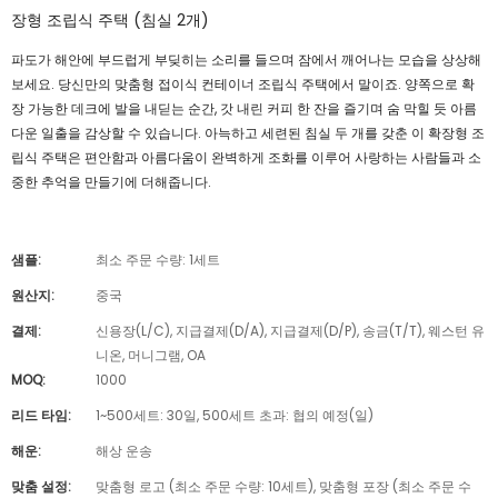
장형 조립식 주택 (침실 2개)
파도가 해안에 부드럽게 부딪히는 소리를 들으며 잠에서 깨어나는 모습을 상상해
보세요. 당신만의 맞춤형 접이식 컨테이너 조립식 주택에서 말이죠. 양쪽으로 확
장 가능한 데크에 발을 내딛는 순간, 갓 내린 커피 한 잔을 즐기며 숨 막힐 듯 아름
다운 일출을 감상할 수 있습니다. 아늑하고 세련된 침실 두 개를 갖춘 이 확장형 조
립식 주택은 편안함과 아름다움이 완벽하게 조화를 이루어 사랑하는 사람들과 소
중한 추억을 만들기에 더해줍니다.
샘플:
최소 주문 수량: 1세트
원산지:
중국
결제:
신용장(L/C), 지급결제(D/A), 지급결제(D/P), 송금(T/T), 웨스턴 유
니온, 머니그램, OA
MOQ:
1000
리드 타임:
1~500세트: 30일, 500세트 초과: 협의 예정(일)
해운:
해상 운송
맞춤 설정:
맞춤형 로고 (최소 주문 수량: 10세트), 맞춤형 포장 (최소 주문 수