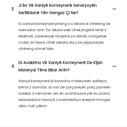
Ji Bo Vê Xaniyê Konteynerê Senaryoyên
5
Serîlêdanê Yên Gengaz Çi Ne?
Ev xaniyê konteynerê pirreng e û dikare di cîhêreng de
were bikar anîn. Ew dikare wekî cîhek jîngehê rehet û
bikêrhatî, çareseriyek rûniştinê ya demkî, nivîsgehek
mobîl, an tewra cîhek xebata dûr ji bo pîşesaziyên
cihêreng xizmet bike.
Di Avakirina Vê Xaniyê Konteynerê De Kîjan
6
Materyal Têne Bikar Anîn?
Xaniyê konteynerê bi karanîna materyalên qalîteya
bilind û domdar, di nav de çarçoveyên pola, panelên
îzolekirî, û hêmanên din ên avahîsaziyê yên ku aramî,
berxwedana hewayê, û karbidestiya enerjiyê misoger
dikin, hatî çêkirin.