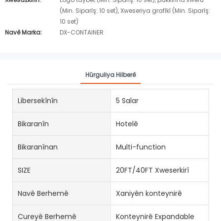
(Min. Siparîş: 10 set), Xweseriya grafîkî (Min. Siparîş:
10 set)
Navê Marka:
DX-CONTAINER
Hûrguliya Hilberê
Libersekînîn
5 Salar
Bikaranîn
Hotelê
Bikaranînan
Multi-function
SIZE
20FT/40FT Xweserkirî
Navê Berhemê
Xaniyên konteynirê
Cureyê Berhemê
Konteynirê Expandable