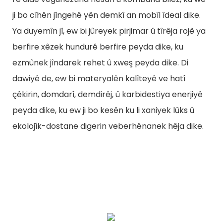
ji bo cîhên jîngehê yên demkî an mobîl îdeal dike.
Ya duyemîn jî, ew bi jûreyek pirjimar û tîrêja rojê ya
berfire xêzek hundurê berfire peyda dike, ku
ezmûnek jîndarek rehet û xweş peyda dike. Di
dawiyê de, ew bi materyalên kalîteyê ve hatî
çêkirin, domdarî, demdirêj, û karbidestiya enerjiyê
peyda dike, ku ew ji bo kesên ku li xaniyek lûks û
ekolojîk-dostane digerin veberhênanek hêja dike.