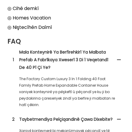
◎ Cihê demkî
◎ Homes Vacation
◎ Niştecîhên Daîmî
FAQ
Mala Konteynirê Ya Berfirehkirî Ya Malbata
1
Prefab A Fabrîkaya Xweserî 3 Di 1 Veqetandî
De 40 Pî Çi Ye?
The Factory Custom Luxury 3 In 1 Folding 40 Foot
Family Prefab Home Expandable Container House
xaniyek konteynirê ya pêşkeftî û pêçandî ye ku ji bo
peydakirina çareseriyek zindî ya berfire ji malbatan re
hatî çêkirin.
2
Taybetmendiya Pelçiqandinê Çawa Dixebite?
Xaniyê konteynerê bi mekanîzmayek pêçandî ve tê