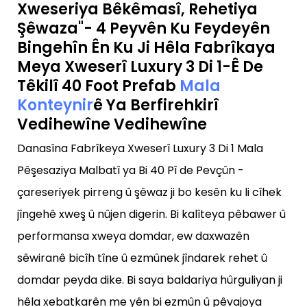
Xweseriya Bêkêmasî, Rehetiya
Şêwaza"- 4 Peyvên Ku Feydeyên
Bingehîn Ên Ku Ji Hêla Fabrîkaya
Meya Xweserî Luxury 3 Di 1-Ê De
Têkilî 40 Foot Prefab
Mala
Konteynir
Ê Ya Berfirehkirî
Vedihewîne Vedihewîne
Danasîna Fabrîkeya Xweserî Luxury 3 Di 1 Mala
Pêşesaziya Malbatî ya Bi 40 Pî de Pevçûn -
çareseriyek pirreng û şêwaz ji bo kesên ku li cîhek
jîngehê xweş û nûjen digerin. Bi kalîteya pêbawer û
performansa xweya domdar, ew daxwazên
sêwiranê bicîh tîne û ezmûnek jîndarek rehet û
domdar peyda dike. Bi saya baldariya hûrguliyan ji
hêla xebatkarên me yên bi ezmûn û pêvajoya