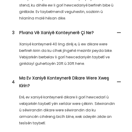
stend, ku dihêle ew li gorî hewcedariyê berfireh bibe û
girêbide. Ev taybetmendî veguhestin, sazkirin û
hilanîna malê hêsan dike.
3
Pîvana Vê Xaniyê Konteynerê Çi Ne?
Xaniyê konteynerê 40 ling dirêj e, û ew dikare were
berfireh kirin da ku cîhek jîngehê mezintir peyda bike.
Vebijarkên berbelav li gorî hewcedariyên taybetî ve
girêdayî guhertoyên 20ft û 30ft hene.
Ma Ev Xaniyê Konteynerê Dikare Were Xweş
4
Kirin?
Erê, ev xaniyê konteynerê dikare li gorî hewcedarî û
vebijarkên taybetî yên xerîdar were çêkirin. Sêwirandin
û sêwirandin dikare were sêwirandin da ku
armancên cihêreng bicîh bîne, wek odeyên zêde an
tesîsên taybetî.