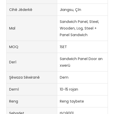
Cihê Jêderkê
Jiangsu, Çîn
Sandwich Panel, Steel,
Mal
Wooden, Log, Steel +
Panel Sandwich
MOQ
1SET
Sandwich Panel Door an
Derî
xwerû
Şêwaza Sêwiranê
Dem
Demî
10-15 rojan
Reng
Reng taybete
Şehadet
ISO9001