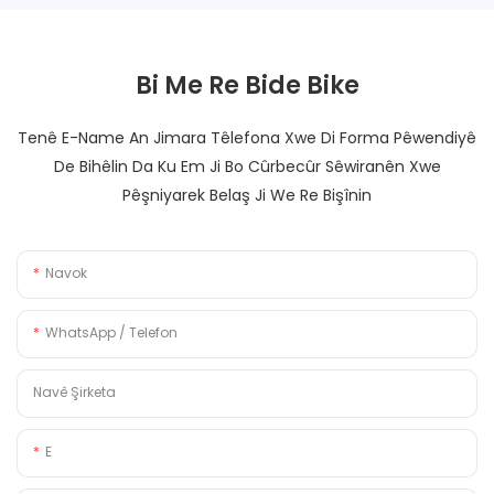
Bi Me Re Bide Bike
Tenê E-Name An Jimara Têlefona Xwe Di Forma Pêwendiyê
De Bihêlin Da Ku Em Ji Bo Cûrbecûr Sêwiranên Xwe
Pêşniyarek Belaş Ji We Re Bişînin
Navok
WhatsApp / Telefon
Navê Şirketa
E