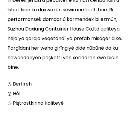
hilberek jêhatî û pêbawer e ku hatî ceribandin û
îsbat kirin ku daxwazên sêwiranê bicîh tîne. Bi
performansek domdar û karmendek bi ezmûn,
Suzhou Daxiang Container House Co,ltd qalîteya
hêja ya garaja veqetandî ya prefab misoger dike.
Pargîdanî her weha girîngiyê dide nûbûnê da ku
hewcedariyên pêşkeftî yên xerîdarên xwe bicîh
bîne.
◎ Berfireh
◎ Hêl
◎ Piştrastkirina Kalîteyê