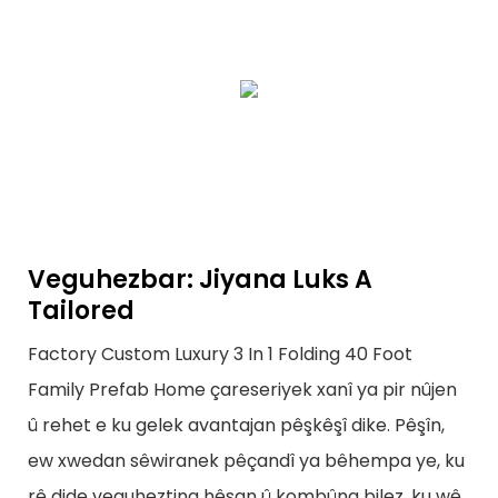
Veguhezbar: Jiyana Luks A
Tailored
Factory Custom Luxury 3 In 1 Folding 40 Foot
Family Prefab Home çareseriyek xanî ya pir nûjen
û rehet e ku gelek avantajan pêşkêşî dike. Pêşîn,
ew xwedan sêwiranek pêçandî ya bêhempa ye, ku
rê dide veguheztina hêsan û kombûna bilez, ku wê