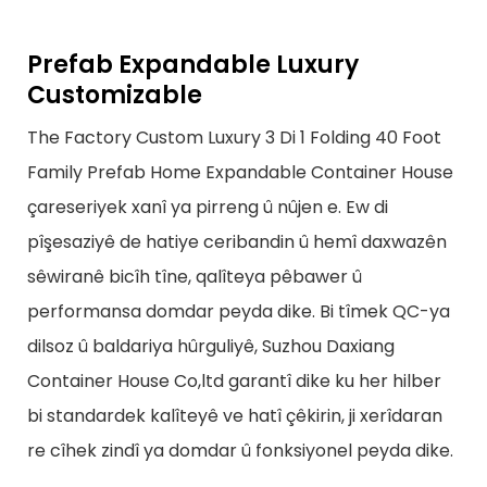
Prefab Expandable Luxury
Customizable
The Factory Custom Luxury 3 Di 1 Folding 40 Foot
Family Prefab Home Expandable Container House
çareseriyek xanî ya pirreng û nûjen e. Ew di
pîşesaziyê de hatiye ceribandin û hemî daxwazên
sêwiranê bicîh tîne, qalîteya pêbawer û
performansa domdar peyda dike. Bi tîmek QC-ya
dilsoz û baldariya hûrguliyê, Suzhou Daxiang
Container House Co,ltd garantî dike ku her hilber
bi standardek kalîteyê ve hatî çêkirin, ji xerîdaran
re cîhek zindî ya domdar û fonksiyonel peyda dike.