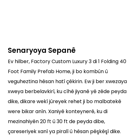
Senaryoya Sepanê
Ev hilber, Factory Custom Luxury 3 di 1 Folding 40
Foot Family Prefab Home, ji bo kombûn û
veguheztina hêsan hatî çêkirin. Ew ji ber xwezaya
xweya berbelavkirî, ku cîhê jiyanê yê zêde peyda
dike, dikare wekî jûreyek rehet ji bo malbatekê
were bikar anîn. Xaniyê konteynerê, ku di
mezinahiyên 20 ft û 30 ft de peyda dibe,
çareseriyek xanî ya piralî û hêsan pêşkêşî dike.