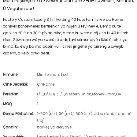
Mala Pêşkêşkirî Ya Xweser A Ultimate 3-Di-1: Xweserî, Berfireh,
Û Veguhezbar!
Factory Custom Luxury 3 In 1 Folding 40 Foot Family Prefab Home
xaniyek konteynerek berfirehkirî ya nûjen û tevlihev e. Dema ku tê
qatkirin 20 ft an 30 ft pîvan dike, dema ku were dirêj kirin bi 40 ft fireh
dibe. Sêwirana wê ya xwerû rê dide taybetmendiyên lûks û rehetiya
bilind, ku ew ji bo malbatên ku li cîhek jîngehê ya pirreng û xweşik
digerin, dike bijarek îdeal.
Nimûne:
Min. ferman: 1 set
Cihê Jêderkê:
ÇînName
Peredan:
L/C,D/A,D/P,T/T,Western Union,MoneyGram,OA
MOQ:
1
Dema Pêkhatinê:
1-500 (set): 30 (roj),> 500 (set): Ji bo danûstandinê
(roj)
Şandin:
barkêşiya deryayê
Xwesazkirin:
Logo taybet (Min. Siparîş: 10 set), pakkirina xwerû