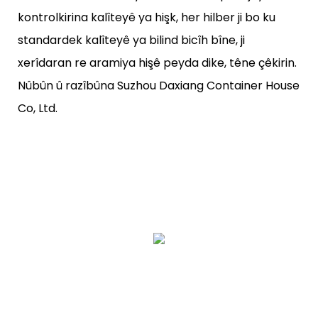
kontrolkirina kalîteyê ya hişk, her hilber ji bo ku
standardek kalîteyê ya bilind bicîh bîne, ji
xerîdaran re aramiya hişê peyda dike, têne çêkirin.
Nûbûn û razîbûna Suzhou Daxiang Container House
Co, Ltd.