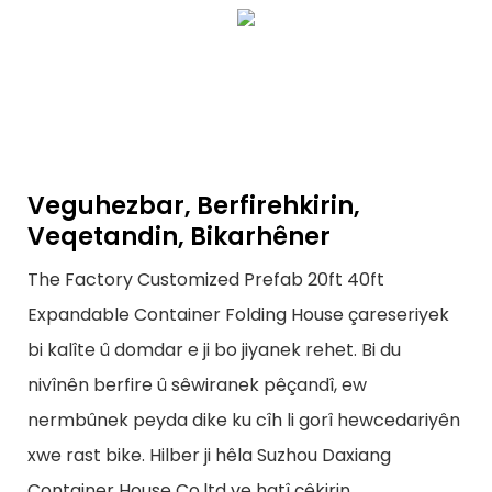
Veguhezbar, Berfirehkirin,
Veqetandin, Bikarhêner
The Factory Customized Prefab 20ft 40ft
Expandable Container Folding House çareseriyek
bi kalîte û domdar e ji bo jiyanek rehet. Bi du
nivînên berfire û sêwiranek pêçandî, ew
nermbûnek peyda dike ku cîh li gorî hewcedariyên
xwe rast bike. Hilber ji hêla Suzhou Daxiang
Container House Co,ltd ve hatî çêkirin,