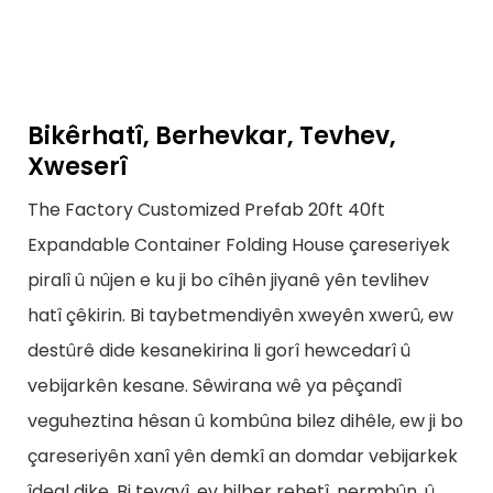
Bikêrhatî, Berhevkar, Tevhev,
Xweserî
The Factory Customized Prefab 20ft 40ft
Expandable Container Folding House çareseriyek
piralî û nûjen e ku ji bo cîhên jiyanê yên tevlihev
hatî çêkirin. Bi taybetmendiyên xweyên xwerû, ew
destûrê dide kesanekirina li gorî hewcedarî û
vebijarkên kesane. Sêwirana wê ya pêçandî
veguheztina hêsan û kombûna bilez dihêle, ew ji bo
çareseriyên xanî yên demkî an domdar vebijarkek
îdeal dike. Bi tevayî, ev hilber rehetî, nermbûn, û