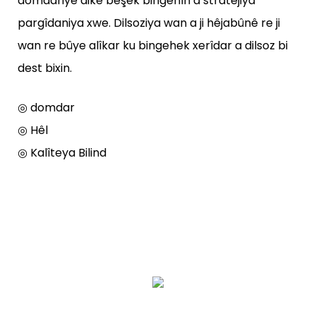
domdariyê dike beşek bingehîn a stratejiya
pargîdaniya xwe. Dilsoziya wan a ji hêjabûnê re ji
wan re bûye alîkar ku bingehek xerîdar a dilsoz bi
dest bixin.
◎ domdar
◎ Hêl
◎ Kalîteya Bilind