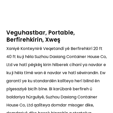
Veguhastbar, Portable,
Berfirehkirin, Xweş
Xaniyê Konteynirê Veqetandî yê Berfirehkirî 20 ft
40 ft ku ji hêla Suzhou Daxiang Container House Co,
Ltd ve hatî pêşkêş kirin hilberek cîhanî ya navdar e
ku ji hêla tîmê wan ê navdar ve hatî sêwirandin. Ew
garantî ye ku standardên kalîteya herî bilind ên
pîşesaziyê bicîh bîne. Bi karûbarê berfireh û
baldariya hûrguliyê, Suzhou Daxiang Container
House Co, Ltd qalîteya domdar misoger dike,