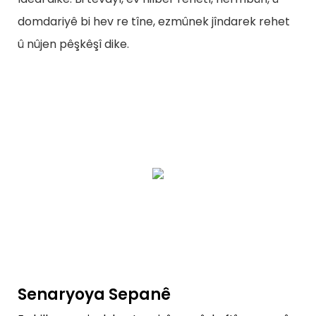
domdariyê bi hev re tîne, ezmûnek jîndarek rehet
û nûjen pêşkêşî dike.
Senaryoya Sepanê