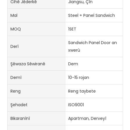
Cihê Jêderkê
Jiangsu, Çîn
Mal
Steel + Panel Sandwich
MOQ
1SET
Sandwich Panel Door an
Derî
xwerû
Şêwaza Sêwiranê
Dem
Demî
10-15 rojan
Reng
Reng taybete
Şehadet
ISO9001
Bikaranînî
Apartman, Derveyî