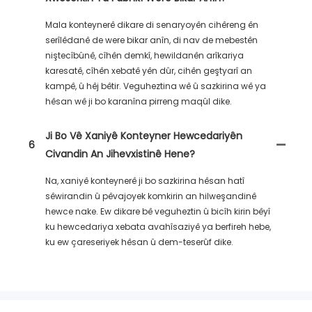
Mala konteynerê dikare di senaryoyên cihêreng ên
serîlêdanê de were bikar anîn, di nav de mebestên
niştecîbûnê, cîhên demkî, hewildanên arîkariya
karesatê, cîhên xebatê yên dûr, cihên geştyarî an
kampê, û hêj bêtir. Veguheztina wê û sazkirina wê ya
hêsan wê ji bo karanîna pirreng maqûl dike.
Ji Bo Vê Xaniyê Konteyner Hewcedariyên
6
Civandin An Jihevxistinê Hene?
Na, xaniyê konteynerê ji bo sazkirina hêsan hatî
sêwirandin û pêvajoyek komkirin an hilweşandinê
hewce nake. Ew dikare bê veguheztin û bicîh kirin bêyî
ku hewcedariya xebata avahîsaziyê ya berfireh hebe,
ku ew çareseriyek hêsan û dem-teserûf dike.