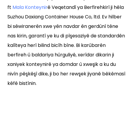
ft
Mala Konteynir
ê Veqetandî ya Berfirehkirî ji hêla
Suzhou Daxiang Container House Co, ltd. Ev hilber
bi sêwiranerên xwe yên navdar ên gerdûnî têne
nas kirin, garantî ye ku di pîşesaziyê de standardên
kalîteya herî bilind bicîh bîne. Bi karûbarên
berfireh û baldariya hûrguliyê, xerîdar dikarin ji
xaniyek konteynirê ya domdar û xweşik a ku du
nivîn pêşkêşî dike, ji bo her rewşek jiyanê bêkêmasî
kêfê bistînin.