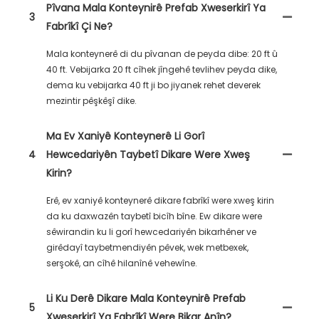
Pîvana Mala Konteynirê Prefab Xweserkirî Ya
3
Fabrîkî Çi Ne?
Mala konteynerê di du pîvanan de peyda dibe: 20 ft û
40 ft. Vebijarka 20 ft cîhek jîngehê tevlihev peyda dike,
dema ku vebijarka 40 ft ji bo jiyanek rehet deverek
mezintir pêşkêşî dike.
Ma Ev Xaniyê Konteynerê Li Gorî
4
Hewcedariyên Taybetî Dikare Were Xweş
Kirin?
Erê, ev xaniyê konteynerê dikare fabrîkî were xweş kirin
da ku daxwazên taybetî bicîh bîne. Ew dikare were
sêwirandin ku li gorî hewcedariyên bikarhêner ve
girêdayî taybetmendiyên pêvek, wek metbexek,
serşokê, an cîhê hilanînê vehewîne.
Li Ku Derê Dikare Mala Konteynirê Prefab
5
Xweserkirî Ya Fabrîkî Were Bikar Anîn?