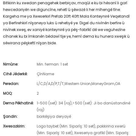
Bifikirin ku xwedan penagehek berbiçav, maqûl e ku bi hêsanî li gorî
hewcedariyên we diguncîne, rehetî û şêwazê li her mîhengê tîne.
Kargeha me ya Xweserkirî Prefab 20ft 40ft Mala Konteynirê Veqetandî
ya Berfirehkirî nîşaneya luks û rehetiyê ye. Digel du nivînên berfire û
nivînek xweş, ev xaniyê konteynirê ya pêş-fabrîkî dê we veguhezîne
cîhanek ku bi îmkanên bêdawî tije ye, hemî dema ku hunera xweşik û
sêwirana pêşkeftî nîşan bide.
Nimûne:
Min. ferman: 1 set
Cihê Jêderkê:
ÇînName
Peredan:
L/C,D/A,D/P,T/T,Western Union,MoneyGram,OA
MOQ:
2
Dema Pêkhatinê:
1-500 (set): 34 (roj),> 500 (set): Ji bo danûstandinê
(roj)
Şandin:
barkêşiya deryayê
Xwesazkirin:
Logo taybet (Min. Siparîş: 10 set), pakkirina xwerû
(Min. Siparîş: 10 set), Xweseriya grafîkî (Min. Siparîş: