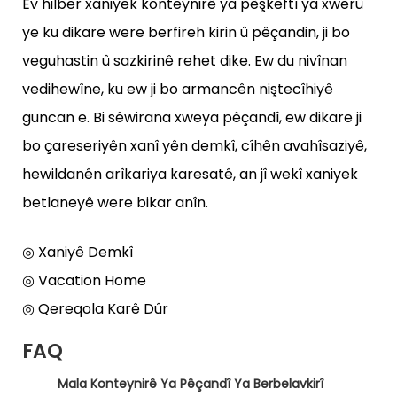
Ev hilber xaniyek konteynirê ya pêşkeftî ya xwerû
ye ku dikare were berfireh kirin û pêçandin, ji bo
veguhastin û sazkirinê rehet dike. Ew du nivînan
vedihewîne, ku ew ji bo armancên niştecîhiyê
guncan e. Bi sêwirana xweya pêçandî, ew dikare ji
bo çareseriyên xanî yên demkî, cîhên avahîsaziyê,
hewildanên arîkariya karesatê, an jî wekî xaniyek
betlaneyê were bikar anîn.
◎ Xaniyê Demkî
◎ Vacation Home
◎ Qereqola Karê Dûr
FAQ
Mala Konteynirê Ya Pêçandî Ya Berbelavkirî