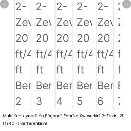
Mala Konteynerê Ya Pêçandî: Fabrîka Xweserkirî, 2-Zevîn, 20
Ft/40 Ft Berferehkirin!