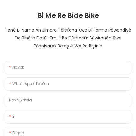
Bi Me Re Bide Bike
Tenê E-Name An Jimara Têlefona Xwe Di Forma Pêwendiyê
De Bihêlin Da Ku Em Ji Bo Cûrbecûr Sêwiranên Xwe
Pêşniyarek Belaş Ji We Re Bişînin
Navok
WhatsApp / Telefon
Navê Şirketa
E
Dilşad