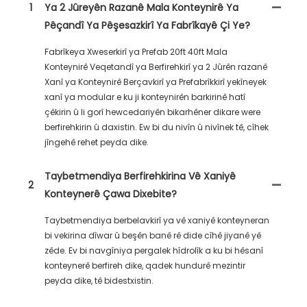
1
Ya 2 Jûreyên Razanê Mala Konteynirê Ya
Pêçandî Ya Pêşesazkirî Ya Fabrîkayê Çi Ye?
Fabrîkeya Xweserkirî ya Prefab 20ft 40ft Mala
Konteynirê Veqetandî ya Berfirehkirî ya 2 Jûrên razanê
Xanî ya Konteynirê Berçavkirî ya Prefabrîkkirî yekîneyek
xanî ya modular e ku ji konteynirên barkirinê hatî
çêkirin û li gorî hewcedariyên bikarhêner dikare were
berfirehkirin û daxistin. Ew bi du nivîn û nivînek tê, cîhek
jîngehê rehet peyda dike.
Taybetmendiya Berfirehkirina Vê Xaniyê
2
Konteynerê Çawa Dixebite?
Taybetmendiya berbelavkirî ya vê xaniyê konteyneran
bi vekirina dîwar û beşên banê rê dide cîhê jiyanê yê
zêde. Ev bi navgîniya pergalek hîdrolîk a ku bi hêsanî
konteynerê berfireh dike, qadek hundurê mezintir
peyda dike, tê bidestxistin.