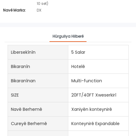
10 set)
Navê Marka:
DX
Hûrguliya Hilberê
Libersekînîn
5 Salar
Bikaranîn
Hotelê
Bikaranînan
Multi-function
SIZE
20FT/40FT Xweserkirî
Navê Berhemê
Xaniyên konteynirê
Cureyê Berhemê
Konteynirê Expandable