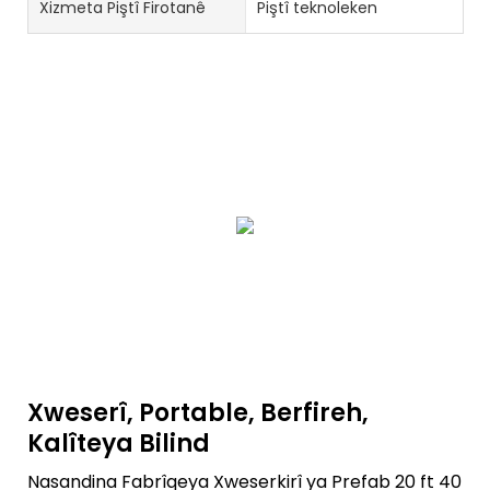
Xizmeta Piştî Firotanê
Piştî teknoleken
Xweserî, Portable, Berfireh,
Kalîteya Bilind
Nasandina Fabrîqeya Xweserkirî ya Prefab 20 ft 40