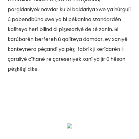
pargîdaniyek navdar ku bi baldariya xwe ya hûrgulî
û pabendbûna xwe ya bi pêkanîna standardên
kalîteya herî bilind di pîşesaziyê de tê zanîn. Bi
karûbarên berfereh û qalîteya domdar, ev xaniyê
konteynera pêçandî ya pêş-fabrîk ji xerîdarên li
çaraliyê cîhanê re çareseriyek xanî ya jîr û hêsan
pêşkêşî dike.