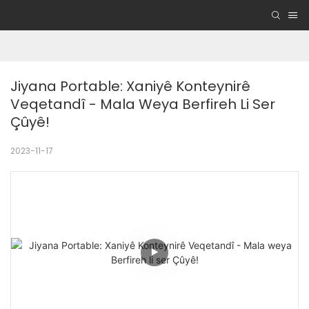
Jiyana Portable: Xaniyê Konteynirê 
Veqetandî - Mala Weya Berfireh Li Ser 
Çûyê!
2023-11-17