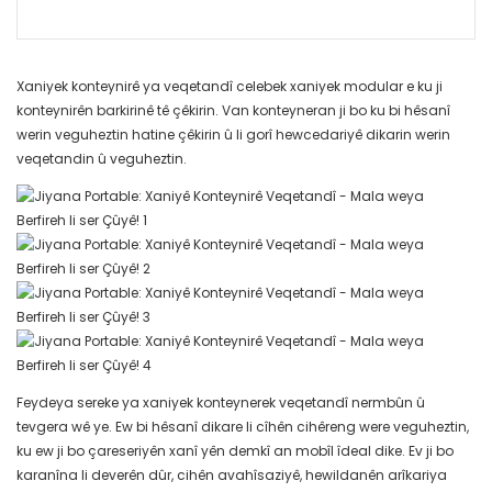
Xaniyek konteynirê ya veqetandî celebek xaniyek modular e ku ji
konteynirên barkirinê tê çêkirin. Van konteyneran ji bo ku bi hêsanî
werin veguheztin hatine çêkirin û li gorî hewcedariyê dikarin werin
veqetandin û veguheztin.
Feydeya sereke ya xaniyek konteynerek veqetandî nermbûn û
tevgera wê ye. Ew bi hêsanî dikare li cîhên cihêreng were veguheztin,
ku ew ji bo çareseriyên xanî yên demkî an mobîl îdeal dike. Ev ji bo
karanîna li deverên dûr, cihên avahîsaziyê, hewildanên arîkariya