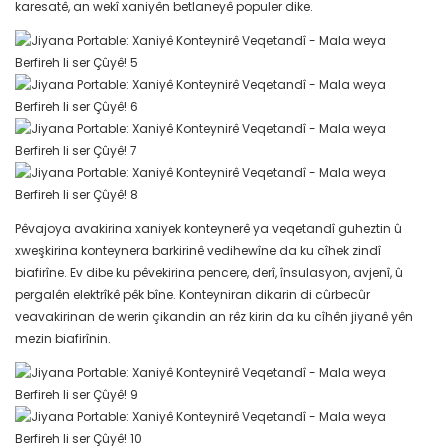
karesatê, an wekî xaniyên betlaneyê populer dike.
Pêvajoya avakirina xaniyek konteynerê ya veqetandî guheztin û
xweşkirina konteynera barkirinê vedihewîne da ku cîhek zindî
biafirîne. Ev dibe ku pêvekirina pencere, derî, însulasyon, avjenî, û
pergalên elektrîkê pêk bîne. Konteyniran dikarin di cûrbecûr
veavakirinan de werin çikandin an rêz kirin da ku cîhên jiyanê yên
mezin biafirînin.