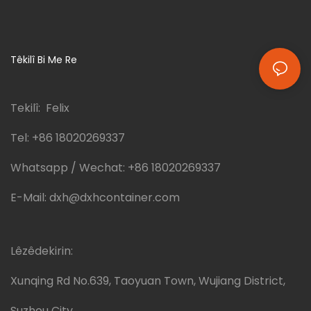
Têkilî Bi Me Re
Tekilî: Felix
Tel:
+86 18020269337
Whatsapp / Wechat:
+86 18020269337
E-Mail:
dxh@dxhcontainer.com
Lêzêdekirin:
Xunqing Rd No.639, Taoyuan Town, Wujiang District,
Suzhou City,