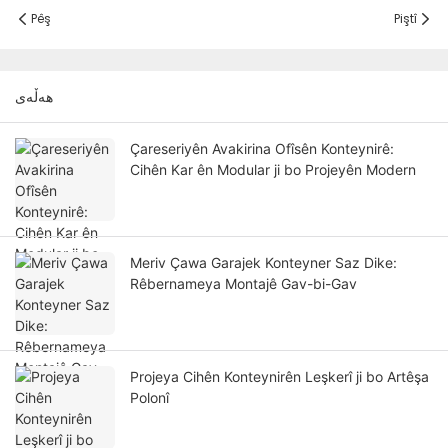
Pêş
Piştî
هەڵەی
Çareseriyên Avakirina Ofîsên Konteynirê:
Cihên Kar ên Modular ji bo Projeyên Modern
Meriv Çawa Garajek Konteyner Saz Dike:
Rêbernameya Montajê Gav-bi-Gav
Projeya Cihên Konteynirên Leşkerî ji bo Artêşa
Polonî