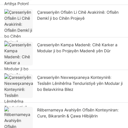
Çareseriyên Ofîsên Li Cihê Avakirinê: Ofîsên
Demkî ji bo Cihên Projeyê
Çareseriyên Kampa Madenê: Cihê Karker a
Modular ji bo Projeyên Madenê yên Dûr
Çareseriyên Nexweşxaneya Konteynirê:
Tesîsên Lênihêrîna Tenduristiyê yên Modular ji
bo Belavkirina Bilez
Rêbernameya Avahiyên Ofîsên Konteyniran:
Cure, Bikaranîn & Çawa Hilbijêrin