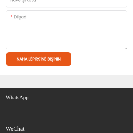
Navê Şirketa
Dilşad
NAHA LÊPIRSÎNÊ BIŞÎNIN
WhatsApp
WeChat