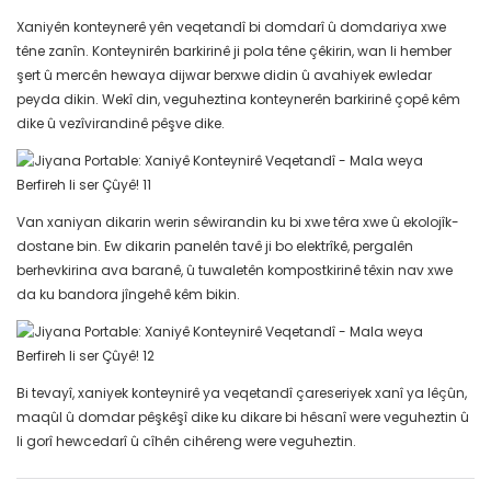
Xaniyên konteynerê yên veqetandî bi domdarî û domdariya xwe
têne zanîn. Konteynirên barkirinê ji pola têne çêkirin, wan li hember
şert û mercên hewaya dijwar berxwe didin û avahiyek ewledar
peyda dikin. Wekî din, veguheztina konteynerên barkirinê çopê kêm
dike û vezîvirandinê pêşve dike.
Van xaniyan dikarin werin sêwirandin ku bi xwe têra xwe û ekolojîk-
dostane bin. Ew dikarin panelên tavê ji bo elektrîkê, pergalên
berhevkirina ava baranê, û tuwaletên kompostkirinê têxin nav xwe
da ku bandora jîngehê kêm bikin.
Bi tevayî, xaniyek konteynirê ya veqetandî çareseriyek xanî ya lêçûn,
maqûl û domdar pêşkêşî dike ku dikare bi hêsanî were veguheztin û
li gorî hewcedarî û cîhên cihêreng were veguheztin.