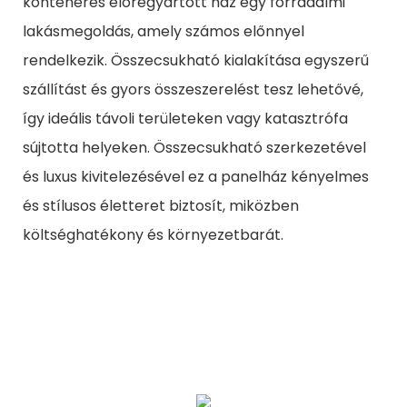
konténeres előregyártott ház egy forradalmi
lakásmegoldás, amely számos előnnyel
rendelkezik. Összecsukható kialakítása egyszerű
szállítást és gyors összeszerelést tesz lehetővé,
így ideális távoli területeken vagy katasztrófa
sújtotta helyeken. Összecsukható szerkezetével
és luxus kivitelezésével ez a panelház kényelmes
és stílusos életteret biztosít, miközben
költséghatékony és környezetbarát.