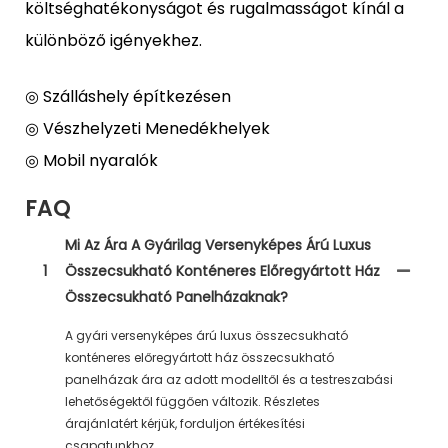
költséghatékonyságot és rugalmasságot kínál a
különböző igényekhez.
◎ Szálláshely építkezésen
◎ Vészhelyzeti Menedékhelyek
◎ Mobil nyaralók
FAQ
Mi Az Ára A Gyárilag Versenyképes Árú Luxus
1
Összecsukható Konténeres Előregyártott Ház
Összecsukható Panelházaknak?
A gyári versenyképes árú luxus összecsukható
konténeres előregyártott ház összecsukható
panelházak ára az adott modelltől és a testreszabási
lehetőségektől függően változik. Részletes
árajánlatért kérjük, forduljon értékesítési
csapatunkhoz.