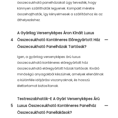
összecsukható panelházakat úgy tervezték, hogy
könnyen szállíthatók legyenek. Kompakt méretre
összehajthatók, így kényelmesek a szállításhoz és az
áthelyezéshez.
A Gyárilag Versenyképes Áron Kínált Luxus
4
Összecsukható Konténeres Előregyártott Ház
Összecsukható Panelházak Tartósak?
Igen, a gyárilag versenyképes árú luxus
összecsukható konténeres előregyártott ház
összecsukható előregyártott házak tartósak. Kiváló
minőségű anyagokból készülnek, amelyek ellenállnak
a különféle időjárási viszonyoknak, és hosszú
élettartamot biztosítanak.
Testreszabhatók-E A Gyári Versenyképes Árú
5
Luxus Összecsukható Konténeres Panelház
Összecsukható Panellakások?