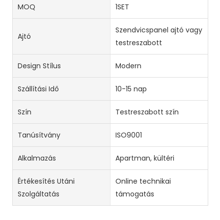
MOQ
1SET
Szendvicspanel ajtó vagy
Ajtó
testreszabott
Design Stílus
Modern
Szállítási Idő
10-15 nap
Szín
Testreszabott szín
Tanúsítvány
ISO9001
Alkalmazás
Apartman, kültéri
Értékesítés Utáni
Online technikai
Szolgáltatás
támogatás