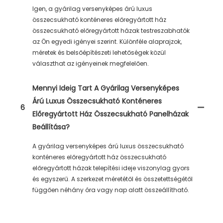
Igen, a gyárilag versenyképes árú luxus
összecsukható konténeres előregyártott ház
összecsukható előregyártott házak testreszabhatók
az Ön egyedi igényei szerint. Különféle alaprajzok,
méretek és belsőépítészeti lehetőségek közül
választhat az igényeinek megfelelően.
Mennyi Ideig Tart A Gyárilag Versenyképes
Árú Luxus Összecsukható Konténeres
6
Előregyártott Ház Összecsukható Panelházak
Beállítása?
A gyárilag versenyképes árú luxus összecsukható
konténeres előregyártott ház összecsukható
előregyártott házak telepítési ideje viszonylag gyors
és egyszerű. A szerkezet méretétől és összetettségétől
függően néhány óra vagy nap alatt összeállítható.