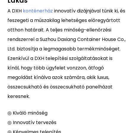
Lakás
A DXH
konténerház
innovatív dizájnjával tűnik ki, és
feszegeti a műszakilag lehetséges előregyártott
otthon határait. A teljes minőség-ellenőrzési
rendszerrel a Suzhou Daxiang Container House Co.,
Ltd. biztosítja a legmagasabb termékminőséget.
Ezenkívül a DXH telepítési szolgáltatásokat is
kínál, hogy több ügyfelet vonzzon, átfogó
megoldást kínálva azok számára, akik luxus,
összecsukható és összecsukható panelházat
keresnek.
◎ Kiváló minőség
◎ Innovatív tervezés
◎ Kényelmes telepítés