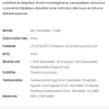
szállítást és telepítést. Kiváló minőségével és versenyképes áraival ez
a panelház tökéletes választás azok számára, akik luxus és stílusos
életteret keresnek.
Minták:
Min. Rendelés: 1 szett
Származási Hely:
Kína
Fizetések:
L/C,D/A,D/P,T/T,Western Union,MoneyGram,OA
MOQ:
1000
Átfutási Idő:
1-500 (készletek): 30 (napok),> 500 (készletek):
Megbeszélés tárgya (nap)
Szállítás:
Óceáni fuvarozás
Testreszabás:
Testreszabott logó (min. Rendelés: 10 készlet,
Egyedi csomagolás (min. Rendelés: 10 készlet,
Grafikus testreszabás (min. Rendelés: 10 szett)
Márkanév:
DXH-CONTAINER