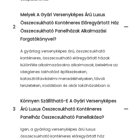
Melyek A Gyári Versenyképes Árú Luxus
Összecsukható Konténeres Előregyártott Ház
2
Összecsukható Panelházak Alkalmazási
Forgatókönyvei?
A gyárilag versenyképes árú, összecsukható
konténeres, összecsukható előregyártott házak
különféle alkalmazásokra alkalmasak, beleértve az
ideiglenes lakhatást építkezéseken,
katasztrófavédelmi menedékhelyeken, távoli
területeken, irodákban és akár lakóházakban is.
Könnyen Szállítható-E A Gyári Versenyképes
3
Árú Luxus Összecsukható Konténeres
Panelház Összecsukható Panellakása?
Igen, a gyárilag versenyképes árú luxus
összecsukható konténeres előregyártott ház