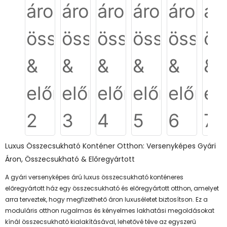
Luxus Összecsukható Konténer Otthon: Versenyképes Gyári
Áron, Összecsukható & Előregyártott
A gyári versenyképes árú luxus összecsukható konténeres
előregyártott ház egy összecsukható és előregyártott otthon, amelyet
arra terveztek, hogy megfizethető áron luxuséletet biztosítson. Ez a
moduláris otthon rugalmas és kényelmes lakhatási megoldásokat
kínál összecsukható kialakításával, lehetővé téve az egyszerű