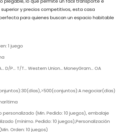
 plegable, lo que permite un fácil transporte e
d superior y precios competitivos, esta casa
 perfecta para quienes buscan un espacio habitable
den: 1 juego
na
/A... D/P... T/T... Western Union... MoneyGram... OA
onjuntos):30(días),>500(conjuntos):A negociar(días)
arítima
o personalizado (Min. Pedido: 10 juegos), embalaje
lizado (mínimo. Pedido: 10 juegos),Personalización
(Min. Orden: 10 juegos)