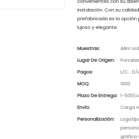
convenientes con su diseño
instalación. Con su calida
prefabricada es la opción
lujoso y elegante.
Muestras:
¡Min! or
Lugar De Origen:
Porcela
Pagos:
L/C... D
MOQ:
1000
Plazo De Entrega:
1-500(c
Envío:
Carga m
Personalización:
Logotip
persona
gráfica 