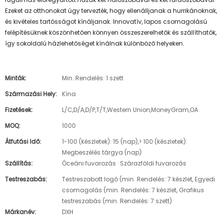
Ezeket az otthonokat úgy tervezték, hogy ellenálljanak a hurrikánoknak,
és kivételes tartósságot kínáljanak. Innovatív, lapos csomagolású
felépítésüknek köszönhetően könnyen összeszerelhetők és szállíthatók,
így sokoldalú házlehetőséget kínálnak különböző helyeken.
Minták:
Min. Rendelés: 1 szett
Származási Hely:
Kína
Fizetések:
L/C,D/A,D/P,T/T,Western Union,MoneyGram,OA
MOQ:
1000
Átfutási Idő:
1-100 (készletek): 15 (nap),> 100 (készletek):
Megbeszélés tárgya (nap)
Szállítás:
Óceáni fuvarozás · Szárazföldi fuvarozás
Testreszabás:
Testreszabott logó (min. Rendelés: 7 készlet, Egyedi
csomagolás (min. Rendelés: 7 készlet, Grafikus
testreszabás (min. Rendelés: 7 szett)
Márkanév:
DXH