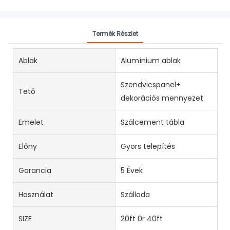
Termék Részlet
Ablak
Alumínium ablak
Szendvicspanel+
Tető
dekorációs mennyezet
Emelet
Szálcement tábla
Előny
Gyors telepítés
Garancia
5 Évek
Használat
Szálloda
SIZE
20ft 0r 40ft