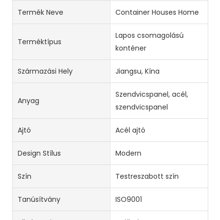
Termék Neve
Container Houses Home
Lapos csomagolású
Terméktípus
konténer
Származási Hely
Jiangsu, Kína
Szendvicspanel, acél,
Anyag
szendvicspanel
Ajtó
Acél ajtó
Design Stílus
Modern
Szín
Testreszabott szín
Tanúsítvány
ISO9001