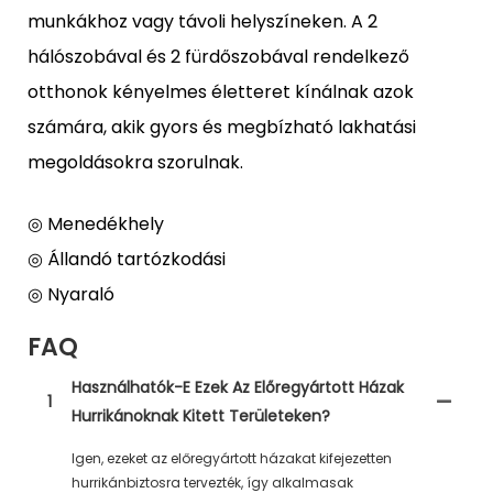
munkákhoz vagy távoli helyszíneken. A 2
hálószobával és 2 fürdőszobával rendelkező
otthonok kényelmes életteret kínálnak azok
számára, akik gyors és megbízható lakhatási
megoldásokra szorulnak.
◎ Menedékhely
◎ Állandó tartózkodási
◎ Nyaraló
FAQ
Használhatók-E Ezek Az Előregyártott Házak
1
Hurrikánoknak Kitett Területeken?
Igen, ezeket az előregyártott házakat kifejezetten
hurrikánbiztosra tervezték, így alkalmasak