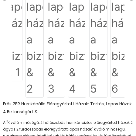
Erős 2BR Hurrikánálló Előregyártott Házak: Tartós, Lapos Házak
A Biztonságért &
A "Kiváló minőségű, 2 hálószobás hurrikánbiztos előregyártott házak 2
ágyas 2 fürdőszobás előregyártott lapos házak" kiváló minőségű,
rugalmas előregyártott házak két hálószobával és két fürdőszobával.