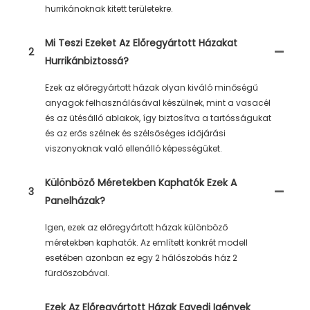
hurrikánoknak kitett területekre.
Mi Teszi Ezeket Az Előregyártott Házakat
2
Hurrikánbiztossá?
Ezek az előregyártott házak olyan kiváló minőségű
anyagok felhasználásával készülnek, mint a vasacél
és az ütésálló ablakok, így biztosítva a tartósságukat
és az erős szélnek és szélsőséges időjárási
viszonyoknak való ellenálló képességüket.
Különböző Méretekben Kaphatók Ezek A
3
Panelházak?
Igen, ezek az előregyártott házak különböző
méretekben kaphatók. Az említett konkrét modell
esetében azonban ez egy 2 hálószobás ház 2
fürdőszobával.
Ezek Az Előregyártott Házak Egyedi Igények