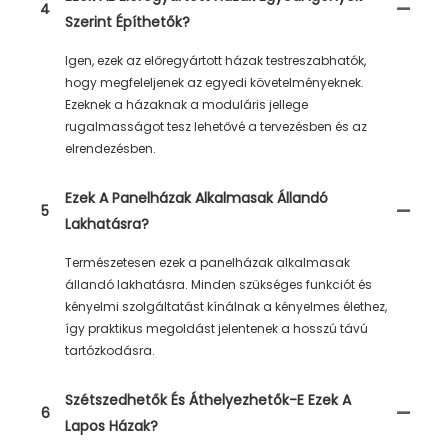
4
Szerint Építhetők?
Igen, ezek az előregyártott házak testreszabhatók,
hogy megfeleljenek az egyedi követelményeknek.
Ezeknek a házaknak a moduláris jellege
rugalmasságot tesz lehetővé a tervezésben és az
elrendezésben.
Ezek A Panelházak Alkalmasak Állandó
5
Lakhatásra?
Természetesen ezek a panelházak alkalmasak
állandó lakhatásra. Minden szükséges funkciót és
kényelmi szolgáltatást kínálnak a kényelmes élethez,
így praktikus megoldást jelentenek a hosszú távú
tartózkodásra.
Szétszedhetők És Áthelyezhetők-E Ezek A
6
Lapos Házak?