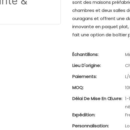
sont des maisons préfabriq
chambres et deux salles d
ouragans et offrent une du
innovante en paquet plat, i
fait une option de boîtier 
Échantillons:
Mi
Lieu D'origine:
C
Paiements:
L/
MOQ:
10
Délai De Mise En Œuvre:
1-
né
Expédition:
Fr
Personnalisation:
Lo