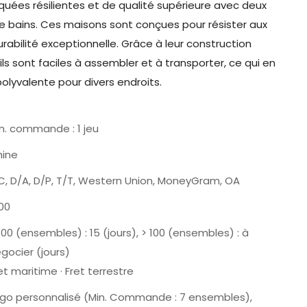
uées résilientes et de qualité supérieure avec deux
e bains. Ces maisons sont conçues pour résister aux
rabilité exceptionnelle. Grâce à leur construction
ls sont faciles à assembler et à transporter, ce qui en
polyvalente pour divers endroits.
n. commande : 1 jeu
hine
C, D/A, D/P, T/T, Western Union, MoneyGram, OA
00
100 (ensembles) : 15 (jours), > 100 (ensembles) : à
gocier (jours)
et maritime · Fret terrestre
go personnalisé (Min. Commande : 7 ensembles),