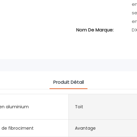
em
se
e
Nom De Marque:
D
Produit Détail
 en aluminium
Toit
 de fibrociment
Avantage