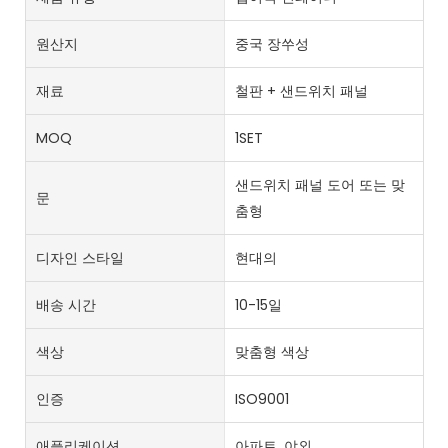
원산지
중국 장쑤성
재료
철판 + 샌드위치 패널
MOQ
1SET
샌드위치 패널 도어 또는 맞
문
춤형
디자인 스타일
현대의
배송 시간
10-15일
색상
맞춤형 색상
인증
ISO9001
애플리케이션
아파트, 야외