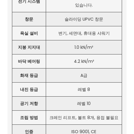
전기 시스템
있습니다.
창문
슬라이딩 UPVC 창문
욕실 설비
변기, 세면대, 휴대용 샤워기
지붕 지지대
1.0 kN/m²
바닥 베어링
4.2 kN/m²
화재 등급
A급
내진 등급
레벨 8
공기 저항
레벨 10
조립 방법
크레인 리프트, 볼트 8개, 용접 불필요
인증
ISO 9001, CE