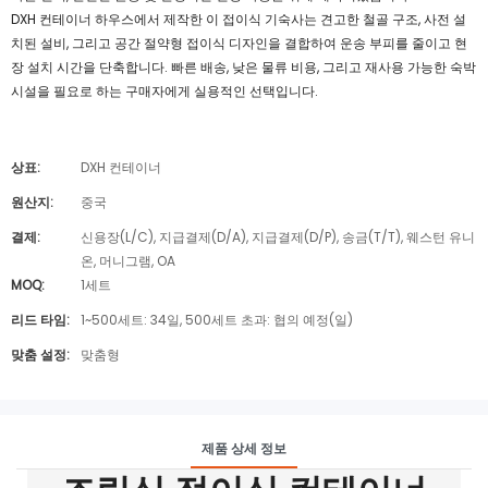
DXH 컨테이너 하우스에서 제작한 이 접이식 기숙사는 견고한 철골 구조, 사전 설
치된 설비, 그리고 공간 절약형 접이식 디자인을 결합하여 운송 부피를 줄이고 현
장 설치 시간을 단축합니다. 빠른 배송, 낮은 물류 비용, 그리고 재사용 가능한 숙박
시설을 필요로 하는 구매자에게 실용적인 선택입니다.
상표:
DXH 컨테이너
원산지:
중국
결제:
신용장(L/C), 지급결제(D/A), 지급결제(D/P), 송금(T/T), 웨스턴 유니
온, 머니그램, OA
MOQ:
1세트
리드 타임:
1~500세트: 34일, 500세트 초과: 협의 예정(일)
맞춤 설정:
맞춤형
제품 상세 정보