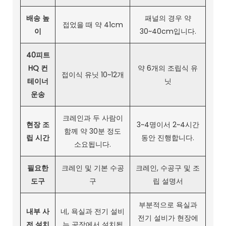
배송 높
패널의 경우 약
접었을 때 약 41cm
이
30~40cm입니다.
40피트
HQ 컨
약 6개의 조립식 유
접이식 유닛 10~12개
테이너
닛
운송
크레인과 두 사람이
현장 조
3~4명이서 2~4시간
함께 약 30분 정도
립 시간
동안 진행합니다.
소요됩니다.
필요한
크레인 및 기본 수공
크레인, 수공구 및 조
도구
구
립 설명서
부분적으로 욕실과
내부 사
네, 욕실과 전기 설비
전기 설비가 현장에
전 설치
는 공장에서 설치됩