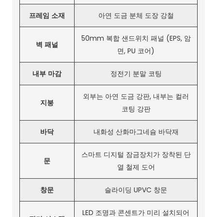
프레임 소재
아연 도금 분체 도장 강철
50mm 복합 샌드위치 패널 (EPS, 암
벽 패널
면, PU 코어)
내부 마감
정전기 분말 코팅
외부는 아연 도금 강판, 내부는 컬러
지붕
코팅 강판
바닥
내화성 산화마그네슘 바닥재
스마트 디지털 잠금장치가 장착된 단
문
열 철제 도어
창문
슬라이딩 UPVC 창문
LED 조명과 콘센트가 미리 설치되어