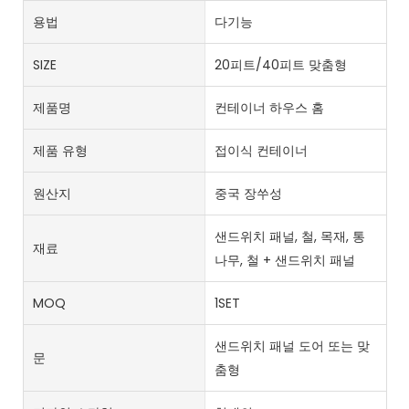
용법
다기능
SIZE
20피트/40피트 맞춤형
제품명
컨테이너 하우스 홈
제품 유형
접이식 컨테이너
원산지
중국 장쑤성
샌드위치 패널, 철, 목재, 통
재료
나무, 철 + 샌드위치 패널
MOQ
1SET
샌드위치 패널 도어 또는 맞
문
춤형