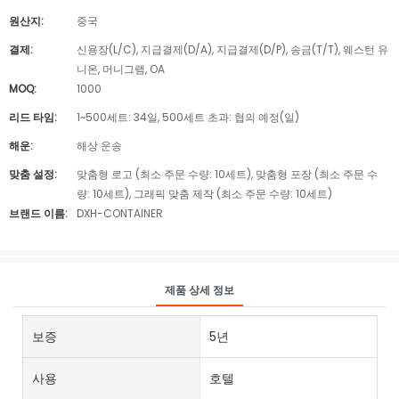
원산지:
중국
결제:
신용장(L/C), 지급결제(D/A), 지급결제(D/P), 송금(T/T), 웨스턴 유
니온, 머니그램, OA
MOQ:
1000
리드 타임:
1~500세트: 34일, 500세트 초과: 협의 예정(일)
해운:
해상 운송
맞춤 설정:
맞춤형 로고 (최소 주문 수량: 10세트), 맞춤형 포장 (최소 주문 수
량: 10세트), 그래픽 맞춤 제작 (최소 주문 수량: 10세트)
브랜드 이름:
DXH-CONTAINER
제품 상세 정보
보증
5년
사용
호텔