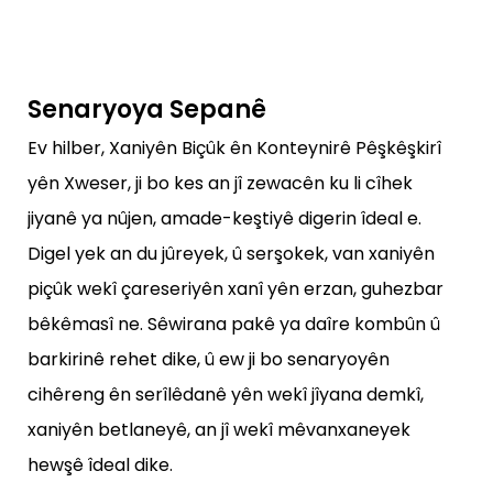
Senaryoya Sepanê
Ev hilber, Xaniyên Biçûk ên Konteynirê Pêşkêşkirî
yên Xweser, ji bo kes an jî zewacên ku li cîhek
jiyanê ya nûjen, amade-keştiyê digerin îdeal e.
Digel yek an du jûreyek, û serşokek, van xaniyên
piçûk wekî çareseriyên xanî yên erzan, guhezbar
bêkêmasî ne. Sêwirana pakê ya daîre kombûn û
barkirinê rehet dike, û ew ji bo senaryoyên
cihêreng ên serîlêdanê yên wekî jîyana demkî,
xaniyên betlaneyê, an jî wekî mêvanxaneyek
hewşê îdeal dike.