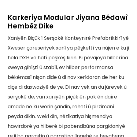
Karkeriya Modular Jiyana Bêdawî
Hembêz Dike
Xaniyên Biçûk 1 Serşokê Konteynirê Prefabrîkkirî yê
Xweser çareseriyek xanî ya pêşkeftî ya nûjen e ku ji
hêla DXH ve hatî pêşkêş kirin. Bi pêvajoya hilberîna
xweya gihîştî û stabîl, ev hilber performansa
bêkêmasî nîşan dide û di nav xerîdaran de her ku
diçe di daxwaziyê de ye. Di nav yek an du jûreyek û
serşokê de, van xaniyên piçûk ên pak ên daîre
amade ne ku werin şandin, rehetî û pirzimanî
peyda dikin. Wekî din, nêzîkatiya hişmendiya
hawirdorê ya hilberê bi pabendbûna pargîdaniyê
re ji bo parastin û parastina jîngehê re hevaheng