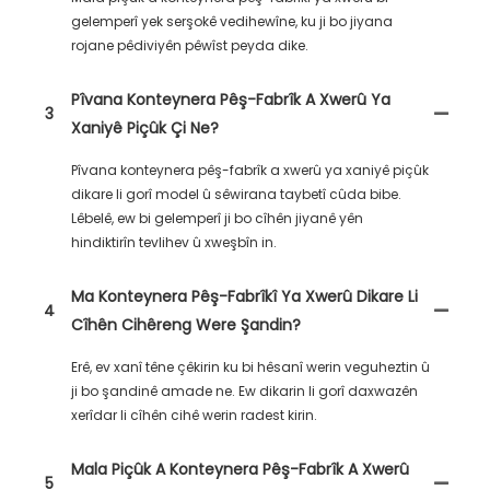
gelemperî yek serşokê vedihewîne, ku ji bo jiyana
rojane pêdiviyên pêwîst peyda dike.
Pîvana Konteynera Pêş-Fabrîk A Xwerû Ya
3
Xaniyê Piçûk Çi Ne?
Pîvana konteynera pêş-fabrîk a xwerû ya xaniyê piçûk
dikare li gorî model û sêwirana taybetî cûda bibe.
Lêbelê, ew bi gelemperî ji bo cîhên jiyanê yên
hindiktirîn tevlihev û xweşbîn in.
Ma Konteynera Pêş-Fabrîkî Ya Xwerû Dikare Li
4
Cîhên Cihêreng Were Şandin?
Erê, ev xanî têne çêkirin ku bi hêsanî werin veguheztin û
ji bo şandinê amade ne. Ew dikarin li gorî daxwazên
xerîdar li cîhên cihê werin radest kirin.
Mala Piçûk A Konteynera Pêş-Fabrîk A Xwerû
5