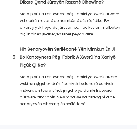
Dikare Çend Jûreyên Razanê Bihewîne?
Mala piçûk a konteynera pêş-fabrîkî ya xwerû di warê
vebijarkên razanê de nermbûnê pêşkêşî dike. Ew
dikare ji yek heya du jûreyan be, ji bo kes an malbatên
piçûk cîhên jiyanê yên rehet peyda dike.
Hin Senaryoyên Serîlêdanê Yên Mimkun Ên Ji
6
Bo Konteynera Pêş-Fabrîk A Xwerû Ya Xaniyê
Piçûk Çi Ne?
Mala piçûk a konteynera pêş-fabrîkî ya xwerû dikare
wekî rûniştgehek daîmî, xaniyek betlaneyê, xaniyek
mêvan, an tewra cîhek jîngehê ya demkî li deverên
dûr were bikar anîn. Sêwirana wê ya pirreng rê dide
senaryoyên cihêreng ên serîlêdanê.