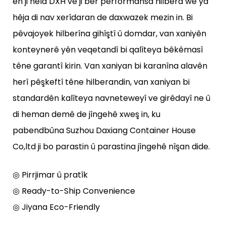
ên ji hêla DXH ve ji ber performansa hilbera wê ya
hêja di nav xerîdaran de daxwazek mezin in. Bi
pêvajoyek hilberîna gihîştî û domdar, van xaniyên
konteynerê yên veqetandî bi qalîteya bêkêmasî
têne garantî kirin. Van xaniyan bi karanîna alavên
herî pêşkeftî têne hilberandin, van xaniyan bi
standardên kalîteya navneteweyî ve girêdayî ne û
di heman demê de jîngehê xweş in, ku
pabendbûna Suzhou Daxiang Container House
Co,ltd ji bo parastin û parastina jîngehê nîşan dide.
◎ Pirrjimar û pratîk
◎ Ready-to-Ship Convenience
◎ Jiyana Eco-Friendly