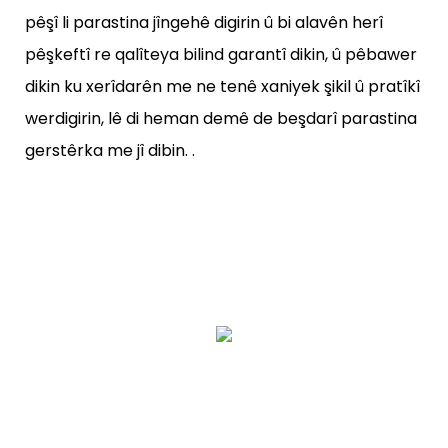
pêşî li parastina jîngehê digirin û bi alavên herî
pêşkeftî re qalîteya bilind garantî dikin, û pêbawer
dikin ku xerîdarên me ne tenê xaniyek şikil û pratîkî
werdigirin, lê di heman demê de beşdarî parastina
gerstêrka me jî dibin. .