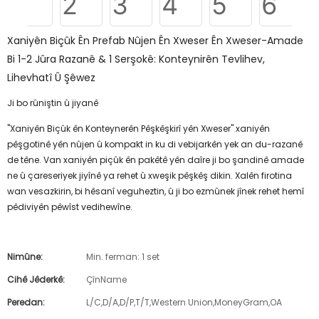
Xaniyên Biçûk Ên Prefab Nûjen Ên Xweser Ên Xweser-Amade
Bi 1-2 Jûra Razanê & 1 Serşokê: Konteynirên Tevlihev,
Lihevhatî Û Şêwez
Ji bo rûniştin û jiyanê
"Xaniyên Biçûk ên Konteynerên Pêşkêşkirî yên Xweser" xaniyên
pêşgotinê yên nûjen û kompakt in ku di vebijarkên yek an du-razanê
de têne. Van xaniyên piçûk ên pakêtê yên daîre ji bo şandinê amade
ne û çareseriyek jiyînê ya rehet û xweşik pêşkêş dikin. Xalên firotina
wan vesazkirin, bi hêsanî veguheztin, û ji bo ezmûnek jînek rehet hemî
pêdiviyên pêwîst vedihewîne.
Nimûne:
Min. ferman: 1 set
Cihê Jêderkê:
ÇînName
Peredan:
L/C,D/A,D/P,T/T,Western Union,MoneyGram,OA