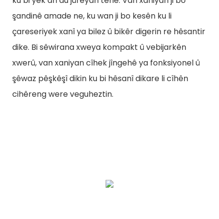
ku bi yek an du jûreyan têne. Van xaniyan ji bo
şandinê amade ne, ku wan ji bo kesên ku li
çareseriyek xanî ya bilez û bikêr digerin re hêsantir
dike. Bi sêwirana xweya kompakt û vebijarkên
xwerû, van xaniyan cîhek jîngehê ya fonksiyonel û
şêwaz pêşkêşî dikin ku bi hêsanî dikare li cîhên
cihêreng were veguheztin.