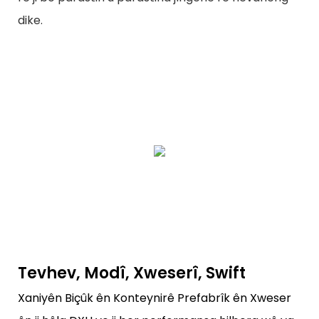
dike.
Tevhev, Modî, Xweserî, Swift
Xaniyên Biçûk ên Konteynirê Prefabrîk ên Xweser