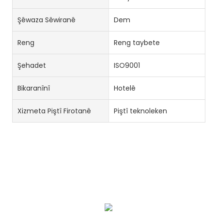
Şêwaza Sêwiranê
Dem
Reng
Reng taybete
Şehadet
ISO9001
Bikaranînî
Hotelê
Xizmeta Piştî Firotanê
Piştî teknoleken