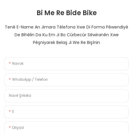
Bi Me Re Bide Bike
Tenê E-Name An Jimara Têlefona Xwe Di Forma Pêwendiyê
De Bihêlin Da Ku Em Ji Bo Cûrbecûr Sêwiranên Xwe
Pêşniyarek Belaş Ji We Re Bişînin
Navok
WhatsApp / Telefon
Navê Şirketa
E
Dilşad