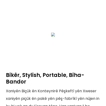
Bikêr, Stylish, Portable, Biha-
Bandor
Xaniyên Biçûk ên Konteynirê Pêşkeftî yên Xweser
xaniyên piçûk ên pakê yên pêş-fabrîkî yên nûjen in