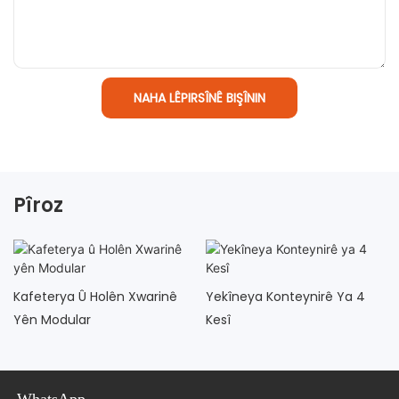
NAHA LÊPIRSÎNÊ BIŞÎNIN
Pîroz
Kafeterya Û Holên Xwarinê
Yekîneya Konteynirê Ya 4
Yên Modular
Kesî
WhatsApp