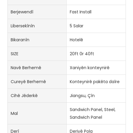
Berjewendî
Fast Install
Libersekînîn
5 Salar
Bikaranîn
Hotelê
SIZE
20ft 0r 40ft
Navê Berhemê
Xaniyên konteynirê
Cureyê Berhemê
Konteynirê pakêta daîre
Cihê Jêderkê
Jiangsu, Çîn
Sandwich Panel, Steel,
Mal
Sandwich Panel
Derî
Deriyê Pola