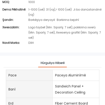
MOQ:
1000
Dema Pêkhatinê:
1-1000 (set): 31 (roj),> 1000 (set): Ji bo danûstandinê
(roj)
Şandin:
Barkêşiya deryayê · Barkirina bejahî
Xwesazkirin:
Logo taybet (Min. Siparîş: 7 set), pakkirina xwerû
(Min. Siparîş: 7 set), Xweseriya grafîkî (Min. Siparîş: 7
set)
Navê Marka:
DXH
Hûrguliya Hilberê
Pace
Paceya Aluminîmê
Sandwich Panel +
Banî
Decoration Ceiling
Erd
Fiber Cement Board