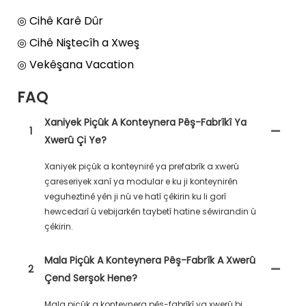
◎ Cihê Karê Dûr
◎ Cihê Niştecîh a Xweş
◎ Vekêşana Vacation
FAQ
Xaniyek Piçûk A Konteynera Pêş-Fabrîkî Ya
1
Xwerû Çi Ye?
Xaniyek piçûk a konteynirê ya prefabrîk a xwerû
çareseriyek xanî ya modular e ku ji konteynirên
veguheztinê yên ji nû ve hatî çêkirin ku li gorî
hewcedarî û vebijarkên taybetî hatine sêwirandin û
çêkirin.
Mala Piçûk A Konteynera Pêş-Fabrîk A Xwerû
2
Çend Serşok Hene?
Mala piçûk a konteynera pêş-fabrîkî ya xwerû bi