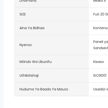
Dhamana
Miaka 5
SIZE
Futi 20 0
Aina Ya Bidhaa
Kontena 
Paneli y
Nyenzo
Sandwic
Mtindo Wa Ubunifu
Kisasa
Uthibitishaji
ISO9001
Huduma Ya Baada Ya Mauzo
Usaidizi