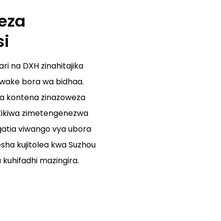
eza
si
i na DXH zinahitajika
 wake bora wa bidhaa.
za kontena zinazoweza
 Zikiwa zimetengenezwa
ngatia viwango vya ubora
yesha kujitolea kwa Suzhou
 kuhifadhi mazingira.