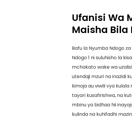
Ufanisi Wa 
Maisha Bila
Bafu la Nyumba Ndogo za
Ndogo 1 ni suluhisho la ki
mchakato wake wa uzalisha
utendaji mzuri na inazidi
kimoja au viwili vya kulal
tayari kusafirishwa, na ku
mbinu ya bidhaa hii inayo
kulinda na kuhifadhi mazin