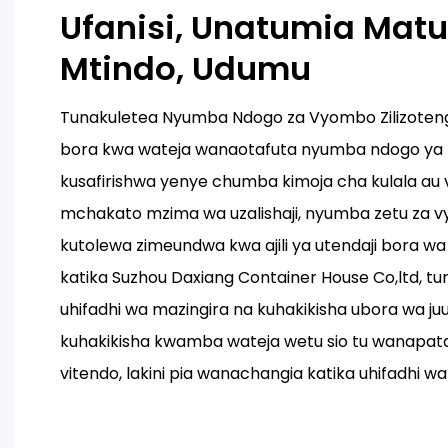
Ufanisi, Unatumia Matu
Mtindo, Udumu
Tunakuletea Nyumba Ndogo za Vyombo Zilizoteng
bora kwa wateja wanaotafuta nyumba ndogo ya kis
kusafirishwa yenye chumba kimoja cha kulala au v
mchakato mzima wa uzalishaji, nyumba zetu za 
kutolewa zimeundwa kwa ajili ya utendaji bora 
katika Suzhou Daxiang Container House Co,ltd, 
uhifadhi wa mazingira na kuhakikisha ubora wa juu
kuhakikisha kwamba wateja wetu sio tu wanapata
vitendo, lakini pia wanachangia katika uhifadhi wa