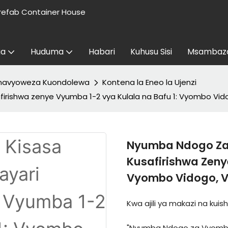
refab Container House
aa
Huduma
Habari
Kuhusu Sisi
Msambaza
navyoweza Kuondolewa
Kontena la Eneo la Ujenzi
irishwa zenye Vyumba 1-2 vya Kulala na Bafu 1: Vyombo Vido
Nyumba Ndogo Za 
Kusafirishwa Zeny
Vyombo Vidogo, V
Kwa ajili ya makazi na kuish
"Nyumba Ndogo za Vyombo 