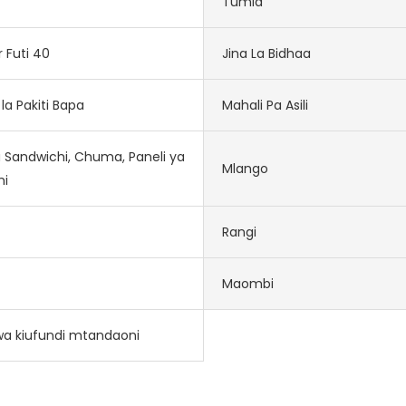
Tumia
r Futi 40
Jina La Bidhaa
la Pakiti Bapa
Mahali Pa Asili
a Sandwichi, Chuma, Paneli ya
Mlango
hi
Rangi
Maombi
 wa kiufundi mtandaoni