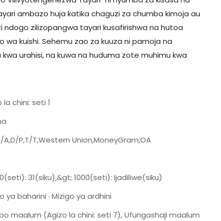
ayari ambazo huja katika chaguzi za chumba kimoja au
izi ndogo zilizopangwa tayari kusafirishwa na hutoa
ndo wa kuishi. Sehemu zao za kuuza ni pamoja na
wa kwa urahisi, na kuwa na huduma zote muhimu kwa
 la chini: seti 1
na
D/A,D/P,T/T,Western Union,MoneyGram,OA
0(seti): 31(siku),&gt; 1000(seti): Ijadiliwe(siku)
o ya baharini · Mizigo ya ardhini
o maalum (Agizo la chini: seti 7), Ufungashaji maalum