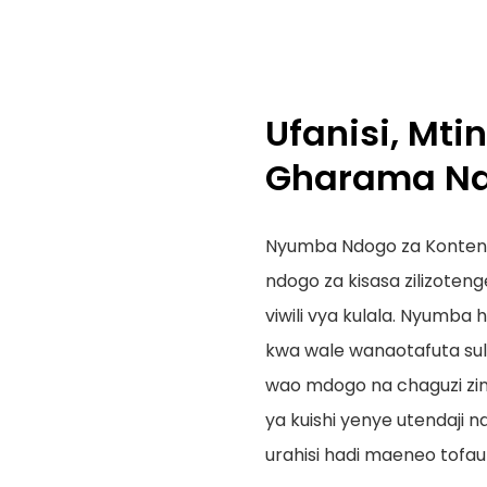
Ufanisi, Mt
Gharama N
Nyumba Ndogo za Kontena
ndogo za kisasa zilizote
viwili vya kulala. Nyumba h
kwa wale wanaotafuta sul
wao mdogo na chaguzi zin
ya kuishi yenye utendaji 
urahisi hadi maeneo tofaut