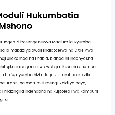
Moduli Hukumbatia
 Mshono
 Kuogea Zilizotengenezwa Maalum la Nyumba
sasa la makazi ya awali linalotolewa na DXH. Kwa
ji uliokomaa na thabiti, bidhaa hii inaonyesha
 kuhitajika miongoni mwa wateja. Ikiwa na chumba
a na bafu, nyumba hizi ndogo za tambarare ziko
toa urahisi na matumizi mengi. Zaidi ya hayo,
jali mazingira inaendana na kujitolea kwa kampuni
gira.