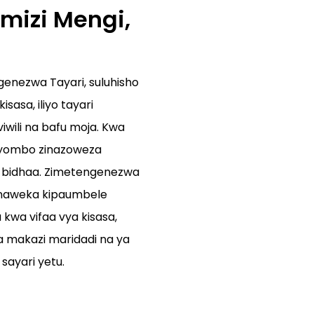
mizi Mengi,
enezwa Tayari, suluhisho
asa, iliyo tayari
iwili na bafu moja. Kwa
vyombo zinazoweza
wa bidhaa. Zimetengenezwa
tunaweka kipaumbele
 kwa vifaa vya kisasa,
 makazi maridadi na ya
 sayari yetu.