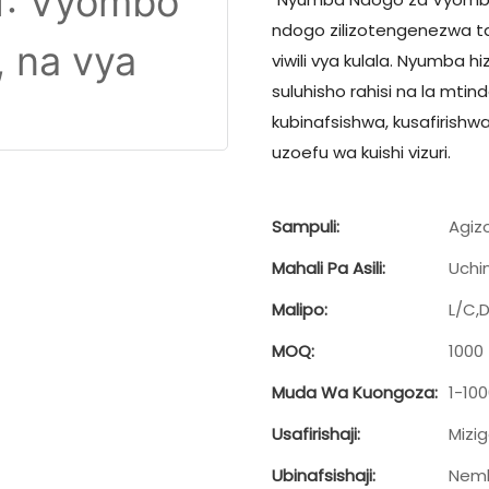
ndogo zilizotengenezwa t
viwili vya kulala. Nyumba h
suluhisho rahisi na la mti
kubinafsishwa, kusafirish
uzoefu wa kuishi vizuri.
Sampuli:
Agizo
Mahali Pa Asili:
Uchi
Malipo:
L/C,
MOQ:
1000
Muda Wa Kuongoza:
1-100
Usafirishaji:
Mizig
Ubinafsishaji:
Nemb