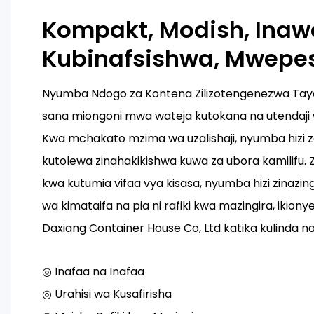
Kompakt, Modish, Inaw
Kubinafsishwa, Mwepe
Nyumba Ndogo za Kontena Zilizotengenezwa Tayar
sana miongoni mwa wateja kutokana na utendaji
Kwa mchakato mzima wa uzalishaji, nyumba hizi 
kutolewa zinahakikishwa kuwa za ubora kamilifu.
kwa kutumia vifaa vya kisasa, nyumba hizi zinazi
wa kimataifa na pia ni rafiki kwa mazingira, ikion
Daxiang Container House Co, Ltd katika kulinda na
◎ Inafaa na Inafaa
◎ Urahisi wa Kusafirisha