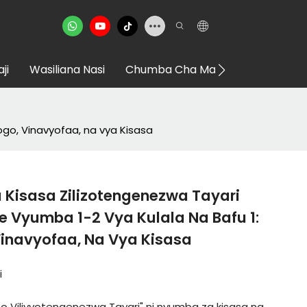
ji
Wasiliana Nasi
Chumba Cha Maonyesho Cha VR
go, Vinavyofaa, na vya Kisasa
Kisasa Zilizotengenezwa Tayari
e Vyumba 1-2 Vya Kulala Na Bafu 1:
inavyofaa, Na Vya Kisasa
i
Vilivyotengenezwa Tayari" ni nyumba za kisasa na