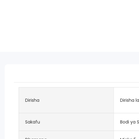
Dirisha
Dirisha l
Sakafu
Bodi ya S