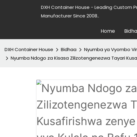
DXH Container House - Leading Custom P
Manufacturer Since 2008..
Home
Bidh
DXH Container House
Bidhaa
Nyumba ya Vyombo Vi
Nyumba Ndogo za Kisasa Zilizotengenezwa Tayari Kusaf