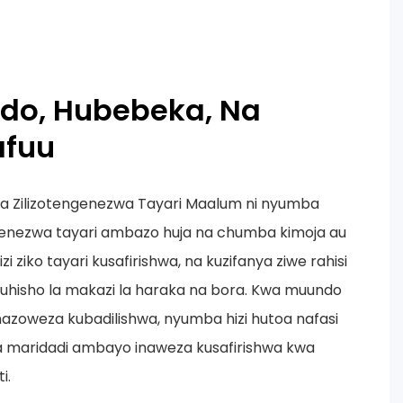
indo, Hubebeka, Na
afuu
 Zilizotengenezwa Tayari Maalum ni nyumba
ngenezwa tayari ambazo huja na chumba kimoja au
izi ziko tayari kusafirishwa, na kuzifanya ziwe rahisi
uhisho la makazi la haraka na bora. Kwa muundo
azoweza kubadilishwa, nyumba hizi hutoa nafasi
na maridadi ambayo inaweza kusafirishwa kwa
i.