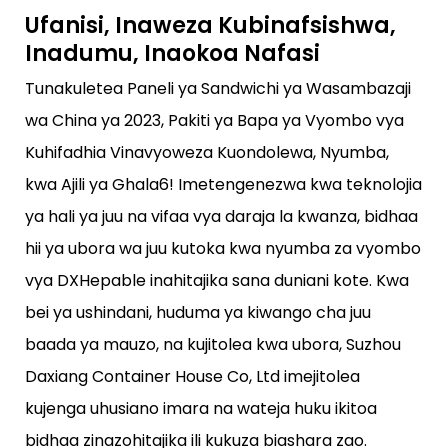
Ufanisi, Inaweza Kubinafsishwa,
Inadumu, Inaokoa Nafasi
Tunakuletea Paneli ya Sandwichi ya Wasambazaji
wa China ya 2023, Pakiti ya Bapa ya Vyombo vya
Kuhifadhia Vinavyoweza Kuondolewa, Nyumba,
kwa Ajili ya Ghala6! Imetengenezwa kwa teknolojia
ya hali ya juu na vifaa vya daraja la kwanza, bidhaa
hii ya ubora wa juu kutoka kwa nyumba za vyombo
vya DXHepable inahitajika sana duniani kote. Kwa
bei ya ushindani, huduma ya kiwango cha juu
baada ya mauzo, na kujitolea kwa ubora, Suzhou
Daxiang Container House Co, Ltd imejitolea
kujenga uhusiano imara na wateja huku ikitoa
bidhaa zinazohitajika ili kukuza biashara zao.