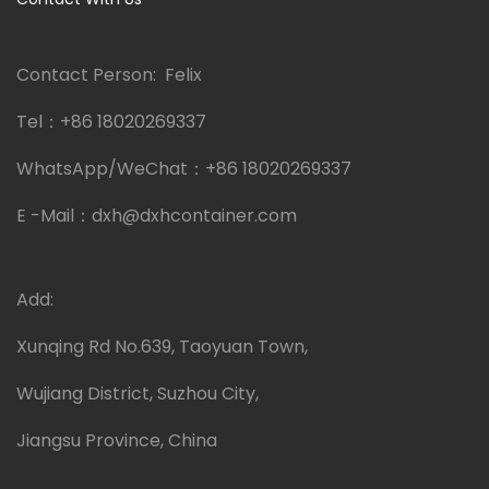
Contact Person: Felix
Tel：
+86 18020269337
WhatsApp/WeChat：
+86 18020269337
E -Mail：
dxh@dxhcontainer.com
Add:
Xunqing Rd No.639, Taoyuan Town,
Wujiang District, Suzhou City,
Jiangsu Province, China