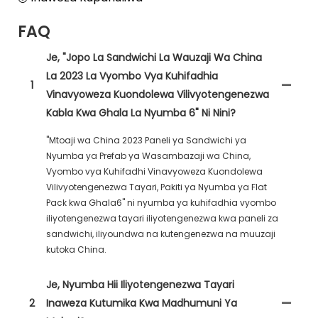
FAQ
Je, "Jopo La Sandwichi La Wauzaji Wa China
La 2023 La Vyombo Vya Kuhifadhia
1
Vinavyoweza Kuondolewa Vilivyotengenezwa
Kabla Kwa Ghala La Nyumba 6" Ni Nini?
"Mtoaji wa China 2023 Paneli ya Sandwichi ya
Nyumba ya Prefab ya Wasambazaji wa China,
Vyombo vya Kuhifadhi Vinavyoweza Kuondolewa
Vilivyotengenezwa Tayari, Pakiti ya Nyumba ya Flat
Pack kwa Ghala6" ni nyumba ya kuhifadhia vyombo
iliyotengenezwa tayari iliyotengenezwa kwa paneli za
sandwichi, iliyoundwa na kutengenezwa na muuzaji
kutoka China.
Je, Nyumba Hii Iliyotengenezwa Tayari
2
Inaweza Kutumika Kwa Madhumuni Ya