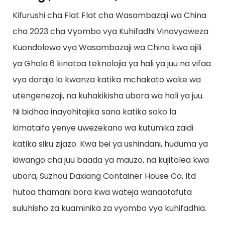
Kifurushi cha Flat Flat cha Wasambazaji wa China
cha 2023 cha Vyombo vya Kuhifadhi Vinavyoweza
Kuondolewa vya Wasambazaji wa China kwa ajili
ya Ghala 6 kinatoa teknolojia ya hali ya juu na vifaa
vya daraja la kwanza katika mchakato wake wa
utengenezaji, na kuhakikisha ubora wa hali ya juu.
Ni bidhaa inayohitajika sana katika soko la
kimataifa yenye uwezekano wa kutumika zaidi
katika siku zijazo. Kwa bei ya ushindani, huduma ya
kiwango cha juu baada ya mauzo, na kujitolea kwa
ubora, Suzhou Daxiang Container House Co, ltd
hutoa thamani bora kwa wateja wanaotafuta
suluhisho za kuaminika za vyombo vya kuhifadhia.