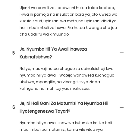
Ujenzi wa paneli za sandwichi hutoa faida kadhaa,
ikiwa ni pamoja na insulation bora ya joto, uwezo wa
kuzuia sauti, upinzani wa moto, na upinzani dhidi ya
hali mbalimbali za hewa. Pia hutoa kiwango cha juu
cha uadilifu wa kimuundo.
Je, Nyumba Hii Ya Awali Inaweza
5
Kubinafsishwa?
Ndiyo, muuzaji hutoa chaguo za ubinafsishaji kwa
nyumba hii ya awali. Wateja wanaweza kuchagua
ukubwa, mpangilio, na vipengele vya ziada
kulingana na mahitaji yao mahususi.
Je, Ni Hali Gani Za Matumizi Ya Nyumba Hii
6
Iliyotengenezwa Tayari?
Nyumba hii ya awali inaweza kutumika katika hali
mbalimbali za matumizi, kama vile vituo vya