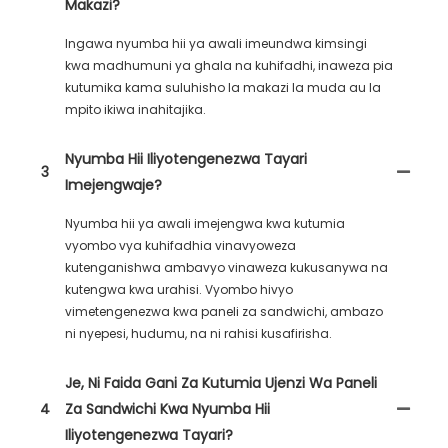
Makazi?
Ingawa nyumba hii ya awali imeundwa kimsingi
kwa madhumuni ya ghala na kuhifadhi, inaweza pia
kutumika kama suluhisho la makazi la muda au la
mpito ikiwa inahitajika.
Nyumba Hii Iliyotengenezwa Tayari
3
Imejengwaje?
Nyumba hii ya awali imejengwa kwa kutumia
vyombo vya kuhifadhia vinavyoweza
kutenganishwa ambavyo vinaweza kukusanywa na
kutengwa kwa urahisi. Vyombo hivyo
vimetengenezwa kwa paneli za sandwichi, ambazo
ni nyepesi, hudumu, na ni rahisi kusafirisha.
Je, Ni Faida Gani Za Kutumia Ujenzi Wa Paneli
4
Za Sandwichi Kwa Nyumba Hii
Iliyotengenezwa Tayari?