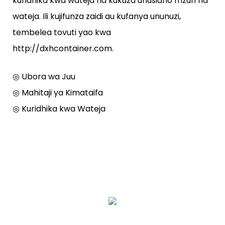
kuridhika kwa wateja na kukuza uhusiano mzuri na
wateja. Ili kujifunza zaidi au kufanya ununuzi,
tembelea tovuti yao kwa
http://dxhcontainer.com.
◎ Ubora wa Juu
◎ Mahitaji ya Kimataifa
◎ Kuridhika kwa Wateja