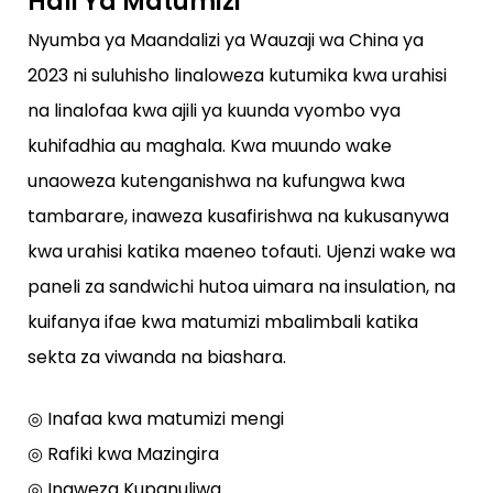
Hali Ya Matumizi
Nyumba ya Maandalizi ya Wauzaji wa China ya
2023 ni suluhisho linaloweza kutumika kwa urahisi
na linalofaa kwa ajili ya kuunda vyombo vya
kuhifadhia au maghala. Kwa muundo wake
unaoweza kutenganishwa na kufungwa kwa
tambarare, inaweza kusafirishwa na kukusanywa
kwa urahisi katika maeneo tofauti. Ujenzi wake wa
paneli za sandwichi hutoa uimara na insulation, na
kuifanya ifae kwa matumizi mbalimbali katika
sekta za viwanda na biashara.
◎ Inafaa kwa matumizi mengi
◎ Rafiki kwa Mazingira
◎ Inaweza Kupanuliwa