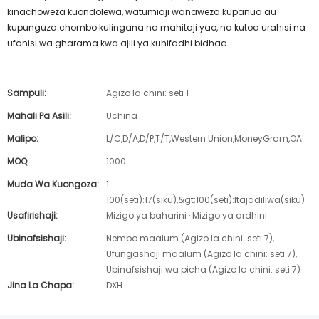
kinachoweza kuondolewa, watumiaji wanaweza kupanua au
kupunguza chombo kulingana na mahitaji yao, na kutoa urahisi na
ufanisi wa gharama kwa ajili ya kuhifadhi bidhaa.
Sampuli:
Agizo la chini: seti 1
Mahali Pa Asili:
Uchina
Malipo:
L/C,D/A,D/P,T/T,Western Union,MoneyGram,OA
MOQ:
1000
Muda Wa Kuongoza:
1-
100(seti):17(siku),&gt;100(seti):Itajadiliwa(siku)
Usafirishaji:
Mizigo ya baharini · Mizigo ya ardhini
Ubinafsishaji:
Nembo maalum (Agizo la chini: seti 7),
Ufungashaji maalum (Agizo la chini: seti 7),
Ubinafsishaji wa picha (Agizo la chini: seti 7)
Jina La Chapa:
DXH