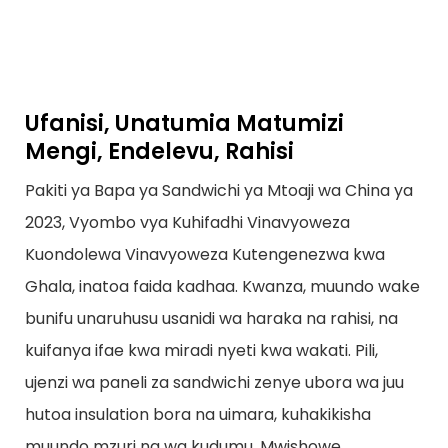
Ufanisi, Unatumia Matumizi
Mengi, Endelevu, Rahisi
Pakiti ya Bapa ya Sandwichi ya Mtoaji wa China ya
2023, Vyombo vya Kuhifadhi Vinavyoweza
Kuondolewa Vinavyoweza Kutengenezwa kwa
Ghala, inatoa faida kadhaa. Kwanza, muundo wake
bunifu unaruhusu usanidi wa haraka na rahisi, na
kuifanya ifae kwa miradi nyeti kwa wakati. Pili,
ujenzi wa paneli za sandwichi zenye ubora wa juu
hutoa insulation bora na uimara, kuhakikisha
muundo mzuri na wa kudumu. Mwishowe,