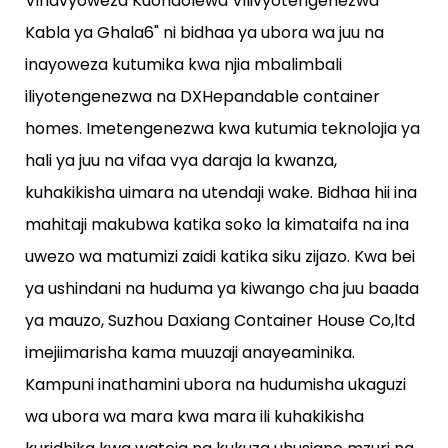
Vinavyoweza Kuondolewa Vilivyotengenezwa
Kabla ya Ghala6" ni bidhaa ya ubora wa juu na
inayoweza kutumika kwa njia mbalimbali
iliyotengenezwa na DXHepandable container
homes. Imetengenezwa kwa kutumia teknolojia ya
hali ya juu na vifaa vya daraja la kwanza,
kuhakikisha uimara na utendaji wake. Bidhaa hii ina
mahitaji makubwa katika soko la kimataifa na ina
uwezo wa matumizi zaidi katika siku zijazo. Kwa bei
ya ushindani na huduma ya kiwango cha juu baada
ya mauzo, Suzhou Daxiang Container House Co,ltd
imejiimarisha kama muuzaji anayeaminika.
Kampuni inathamini ubora na hudumisha ukaguzi
wa ubora wa mara kwa mara ili kuhakikisha