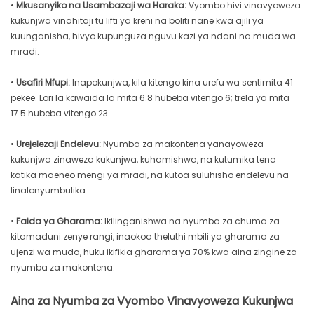
•
Mkusanyiko na Usambazaji wa Haraka:
Vyombo hivi vinavyoweza
kukunjwa vinahitaji tu lifti ya kreni na boliti nane kwa ajili ya
kuunganisha, hivyo kupunguza nguvu kazi ya ndani na muda wa
mradi.
•
Usafiri Mfupi:
Inapokunjwa, kila kitengo kina urefu wa sentimita 41
pekee. Lori la kawaida la mita 6.8 hubeba vitengo 6; trela ya mita
17.5 hubeba vitengo 23.
•
Urejelezaji Endelevu:
Nyumba za makontena yanayoweza
kukunjwa zinaweza kukunjwa, kuhamishwa, na kutumika tena
katika maeneo mengi ya mradi, na kutoa suluhisho endelevu na
linalonyumbulika.
•
Faida ya Gharama:
Ikilinganishwa na nyumba za chuma za
kitamaduni zenye rangi, inaokoa theluthi mbili ya gharama za
ujenzi wa muda, huku ikifikia gharama ya 70% kwa aina zingine za
nyumba za makontena.
Aina za Nyumba za Vyombo Vinavyoweza Kukunjwa