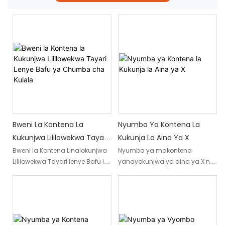
Bweni La Kontena La
Nyumba Ya Kontena La
Kukunjwa Lililowekwa Tayari
Kukunja La Aina Ya X
Lenye Bafu Ya Chumba
Bweni la Kontena Linalokunjwa
Nyumba ya makontena
Lililowekwa Tayari lenye Bafu la
yanayokunjwa ya aina ya X ni
Cha Kulala
Ndani ni suluhisho la makazi
bora kwa makazi ya muda na
ya kawaida lililojengwa
makazi ya dharura. Inaweza
kiwandani lililoundwa kwa ajili
kufunguliwa na kuwa muundo
ya maeneo ya ujenzi, miradi ya
kamili ndani ya dakika chache,
mbali, na mahitaji mengine ya
na kuifanya iwe rahisi sana