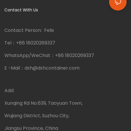
kwa soko la India.
Contact With Us
Contact Person: Felix
Tel：
+86 18020269337
WhatsApp/WeChat：
+86 18020269337
E -Mail：
dxh@dxhcontainer.com
Add:
Xunqing Rd No.639, Taoyuan Town,
Wujiang District, Suzhou City,
Jiangsu Province, China