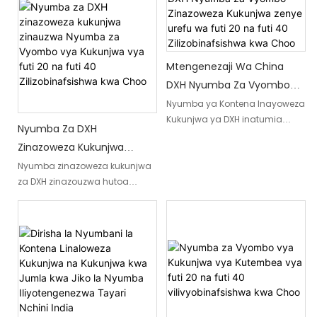
kisasa ya maisha. Iwe
urahisi ni bora kwa wale
unatafuta mahali pazuri pa
wanaotafuta suluhisho la
kupumzika pa shamba,
makazi linaloweza kubebeka
mabweni ya muda, au nafasi
na lenye ufanisi.
ya kuishi inayoweza
Mtengenezaji Wa China
kubadilishwa, bidhaa hii inatoa
DXH Nyumba Za Vyombo
matumizi mengi yasiyo na
Zinazoweza Kukunjwa
Nyumba ya Kontena Inayoweza
kifani.
Kukunjwa ya DXH inatumia
Zenye Urefu Wa Futi 20 Na
Nyumba Za DXH
mfumo wa reli wa hali ya juu,
Futi 40 Zilizobinafsishwa
Zinazoweza Kukunjwa
ambao unaweza kufikisha
Kwa Choo
Zinauzwa Nyumba Za
Nyumba zinazoweza kukunjwa
kiuno laini na thabiti kwa
za DXH zinazouzwa hutoa
uendeshaji rahisi, na unaweza
Vyombo Vya Kukunjwa Vya
nyumba za makontena zenye
kukamilisha kukunja na
Futi 20 Na Futi 40
urefu wa futi 20 na futi 40
kufungua kwa urahisi bila zana
Zilizobinafsishwa Kwa Choo
zinazoweza kukunjwa ambazo
ngumu.
zinaweza kukunjwa kwa urahisi
wa usafirishaji na
uunganishaji. Nyumba hizi zina
choo na ni suluhisho
linaloweza kutumika kwa