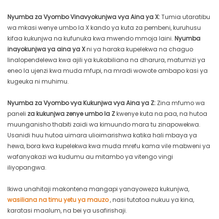
Nyumba za Vyombo Vinavyokunjwa vya Aina ya X:
Tumia utaratibu
wa mkasi wenye umbo la X kando ya kuta za pembeni, kuruhusu
kifaa kukunjwa na kufunuka kwa mwendo mmoja laini.
Nyumba
inayokunjwa ya aina ya X
ni ya haraka kupelekwa na chaguo
linalopendelewa kwa ajili ya kukabiliana na dharura, matumizi ya
eneo la ujenzi kwa muda mfupi, na mradi wowote ambapo kasi ya
kugeuka ni muhimu.
Nyumba za Vyombo vya Kukunjwa vya Aina ya Z:
Zina mfumo wa
paneli
za kukunjwa zenye umbo la Z
kwenye kuta na paa, na hutoa
muunganisho thabiti zaidi wa kimuundo mara tu zinapowekwa.
Usanidi huu hutoa uimara ulioimarishwa katika hali mbaya ya
hewa, bora kwa kupelekwa kwa muda mrefu kama vile mabweni ya
wafanyakazi wa kudumu au mitambo ya vitengo vingi
iliyopangwa.
Ikiwa unahitaji makontena mangapi yanayoweza kukunjwa,
wasiliana na timu yetu ya mauzo
, nasi tutatoa nukuu ya kina,
karatasi maalum, na bei ya usafirishaji.