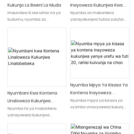
kwa nafasi ya ofisi ya muda au
Kukunja La Bweni La Muda
Inayoweza Kukunjwa Kwa
suluhisho la makazi ya muda.
Ajili Ya Kuishi Kwa Makazi
Imeundwa ili iwe rahisi na ya
Nyumba za makontena
kudumu, nyumba za
yanayokunjwa hutoa suluhisho
makontena yanayoweza
la makazi linaloweza kutumika
kukunjwa ni suluhisho bora kwa
kwa hali mbalimbali. Miundo hii
watu wanaotafuta makazi ya
bunifu inaweza kutumika kama
dharura yenye gharama nafuu
makazi ya dharura, makazi ya
na ya wakati unaofaa. Iwe ni
muda ya karakana, au ofisi
makazi ya muda, ofisi ya
zinazojitokeza, ikichanganya
makazi, au mahitaji mengine
urahisi wa kubebeka na
ya makazi ya dharura,
uimara. Muundo wao wa
makontena yanayoweza
kipekee unaokunjwa huruhusu
Nyumba Mpya Ya Kisasa Ya
kukunjwa ya DXH yanaweza
uhifadhi mdogo na usafiri
kukidhi mahitaji mbalimbali
rahisi, na kuziwezesha
Kontena Inayoweza
Nyumbani Kwa Kontena
kwa ufanisi.
kufunguliwa haraka katika
Kukunjwa Yenye Urefu Wa
Linaloweza Kukunjwa
Nyumba mpya ya kisasa ya
nafasi za kuishi zinazofanya
vyombo vinavyoweza kukunjwa
Futi 20, Rahisi Kuivunja Na
Linalobebeka
Nyumba hii ya makontena
kazi kikamilifu.
ya futi 20 hutoa urahisi wa
yanayoweza kukunjwa
Choo
kuivunja na ina choo kwa
imeundwa ili kukidhi mahitaji
urahisi zaidi. Nafasi hii ndogo
mbalimbali ya mitindo ya
na inayoweza kutumika kwa