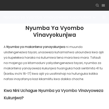
Nyumba ya Vyombo Vinavyoweza Kupanuliwa
Ny
Nyumba Ya Vyombo
Vinavyokunjwa
A
Nyumba ya makontena yanayokunjwa
ni muundo
uliotengenezwa tayari, unaoweza kuhamishwa ulioundwa kwa ajili
ya kupelekwa haraka na kutumiwa tena mara kwa mara. Tofauti
na majengo ya kitamaduni yaliyotengenezwa tayari, nyumba za
makontena yanayoweza kukunjwa huanguka hadi sentimita 41 tu
(karibu inchi 16-17) kwa ajili ya usafirishaji na hufunguka katika
nafasi inayofanya kazi kikamilifu kwa dakika chache.
Kwa Nini Uchague Nyumba ya Vyombo Vinavyoweza
Kukunjwa?