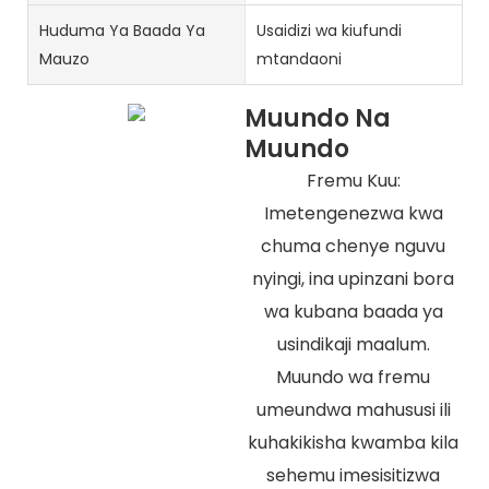
Huduma Ya Baada Ya
Usaidizi wa kiufundi
Mauzo
mtandaoni
Muundo Na
Muundo
Fremu Kuu:
Imetengenezwa kwa
chuma chenye nguvu
nyingi, ina upinzani bora
wa kubana baada ya
usindikaji maalum.
Muundo wa fremu
umeundwa mahususi ili
kuhakikisha kwamba kila
sehemu imesisitizwa