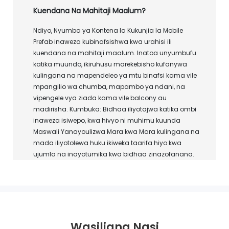
Kuendana Na Mahitaji Maalum?
Ndiyo, Nyumba ya Kontena la Kukunjia la Mobile
Prefab inaweza kubinafsishwa kwa urahisi ili
kuendana na mahitaji maalum. Inatoa unyumbufu
katika muundo, ikiruhusu marekebisho kufanywa
kulingana na mapendeleo ya mtu binafsi kama vile
mpangilio wa chumba, mapambo ya ndani, na
vipengele vya ziada kama vile balcony au
madirisha. Kumbuka: Bidhaa iliyotajwa katika ombi
inaweza isiwepo, kwa hivyo ni muhimu kuunda
Maswali Yanayoulizwa Mara kwa Mara kulingana na
mada iliyotolewa huku ikiweka taarifa hiyo kwa
ujumla na inayotumika kwa bidhaa zinazofanana.
Wasiliana Nasi