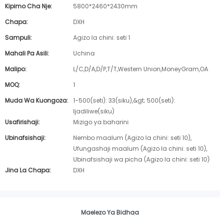
Kipimo Cha Nje:
5800*2460*2430mm
Chapa:
DXH
Sampuli:
Agizo la chini: seti 1
Mahali Pa Asili:
Uchina
Malipo:
L/C,D/A,D/P,T/T,Western Union,MoneyGram,OA
MOQ:
1
Muda Wa Kuongoza:
1-500(seti): 33(siku),&gt; 500(seti):
Ijadiliwe(siku)
Usafirishaji:
Mizigo ya baharini
Ubinafsishaji:
Nembo maalum (Agizo la chini: seti 10),
Ufungashaji maalum (Agizo la chini: seti 10),
Ubinafsishaji wa picha (Agizo la chini: seti 10)
Jina La Chapa:
DXH
Maelezo Ya Bidhaa