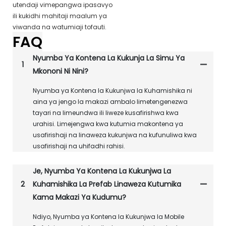
utendaji vimepangwa ipasavyo
ili kukidhi mahitaji maalum ya
viwanda na watumiaji tofauti.
FAQ
Nyumba Ya Kontena La Kukunja La Simu Ya
1
Mkononi Ni Nini?
Nyumba ya Kontena la Kukunjwa la Kuhamishika ni
aina ya jengo la makazi ambalo limetengenezwa
tayari na limeundwa ili liweze kusafirishwa kwa
urahisi. Limejengwa kwa kutumia makontena ya
usafirishaji na linaweza kukunjwa na kufunuliwa kwa
usafirishaji na uhifadhi rahisi.
Je, Nyumba Ya Kontena La Kukunjwa La
2
Kuhamishika La Prefab Linaweza Kutumika
Kama Makazi Ya Kudumu?
Ndiyo, Nyumba ya Kontena la Kukunjwa la Mobile