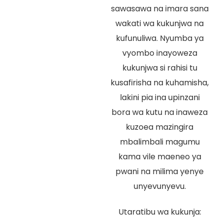
sawasawa na imara sana
wakati wa kukunjwa na
kufunuliwa. Nyumba ya
vyombo inayoweza
kukunjwa si rahisi tu
kusafirisha na kuhamisha,
lakini pia ina upinzani
bora wa kutu na inaweza
kuzoea mazingira
mbalimbali magumu
kama vile maeneo ya
pwani na milima yenye
unyevunyevu.
Utaratibu wa kukunja: