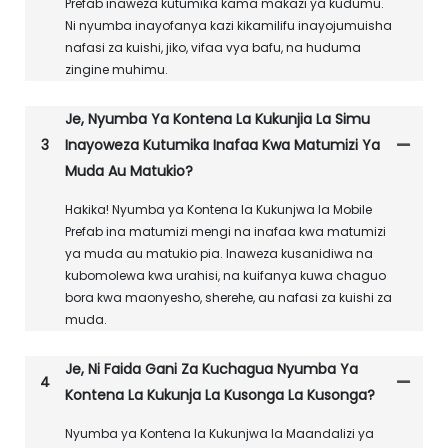
Prefab inaweza kutumika kama makazi ya kudumu.
Ni nyumba inayofanya kazi kikamilifu inayojumuisha
nafasi za kuishi, jiko, vifaa vya bafu, na huduma
zingine muhimu.
Je, Nyumba Ya Kontena La Kukunjia La Simu
3
Inayoweza Kutumika Inafaa Kwa Matumizi Ya
Muda Au Matukio?
Hakika! Nyumba ya Kontena la Kukunjwa la Mobile
Prefab ina matumizi mengi na inafaa kwa matumizi
ya muda au matukio pia. Inaweza kusanidiwa na
kubomolewa kwa urahisi, na kuifanya kuwa chaguo
bora kwa maonyesho, sherehe, au nafasi za kuishi za
muda.
Je, Ni Faida Gani Za Kuchagua Nyumba Ya
4
Kontena La Kukunja La Kusonga La Kusonga?
Nyumba ya Kontena la Kukunjwa la Maandalizi ya