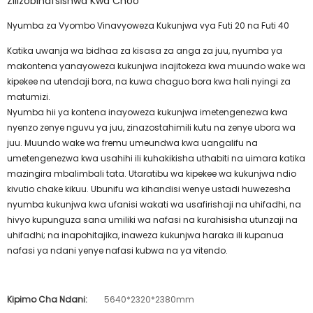
Zilizobinafsishwa Kwa Choo
Nyumba za Vyombo Vinavyoweza Kukunjwa vya Futi 20 na Futi 40
Katika uwanja wa bidhaa za kisasa za anga za juu, nyumba ya
makontena yanayoweza kukunjwa inajitokeza kwa muundo wake wa
kipekee na utendaji bora, na kuwa chaguo bora kwa hali nyingi za
matumizi.
Nyumba hii ya kontena inayoweza kukunjwa imetengenezwa kwa
nyenzo zenye nguvu ya juu, zinazostahimili kutu na zenye ubora wa
juu. Muundo wake wa fremu umeundwa kwa uangalifu na
umetengenezwa kwa usahihi ili kuhakikisha uthabiti na uimara katika
mazingira mbalimbali tata. Utaratibu wa kipekee wa kukunjwa ndio
kivutio chake kikuu. Ubunifu wa kihandisi wenye ustadi huwezesha
nyumba kukunjwa kwa ufanisi wakati wa usafirishaji na uhifadhi, na
hivyo kupunguza sana umiliki wa nafasi na kurahisisha utunzaji na
uhifadhi; na inapohitajika, inaweza kukunjwa haraka ili kupanua
nafasi ya ndani yenye nafasi kubwa na ya vitendo.
Kipimo Cha Ndani:
5640*2320*2380mm