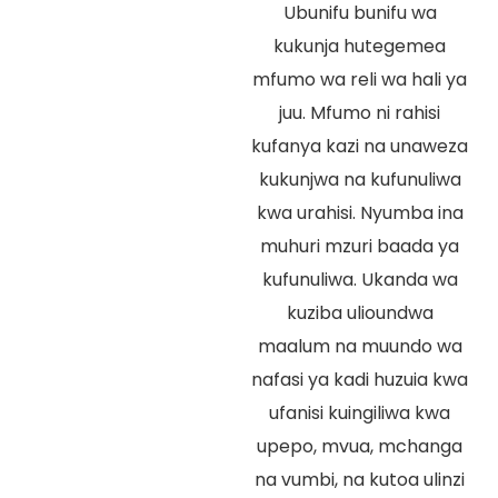
Ubunifu bunifu wa
kukunja hutegemea
mfumo wa reli wa hali ya
juu. Mfumo ni rahisi
kufanya kazi na unaweza
kukunjwa na kufunuliwa
kwa urahisi. Nyumba ina
muhuri mzuri baada ya
kufunuliwa. Ukanda wa
kuziba ulioundwa
maalum na muundo wa
nafasi ya kadi huzuia kwa
ufanisi kuingiliwa kwa
upepo, mvua, mchanga
na vumbi, na kutoa ulinzi