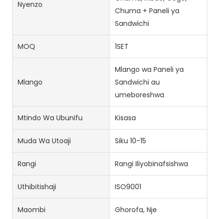
Nyenzo
Chuma + Paneli ya
Sandwichi
MOQ
1SET
Mlango wa Paneli ya
Mlango
Sandwichi au
umeboreshwa
Mtindo Wa Ubunifu
Kisasa
Muda Wa Utoaji
Siku 10-15
Rangi
Rangi Iliyobinafsishwa
Uthibitishaji
ISO9001
Maombi
Ghorofa, Nje