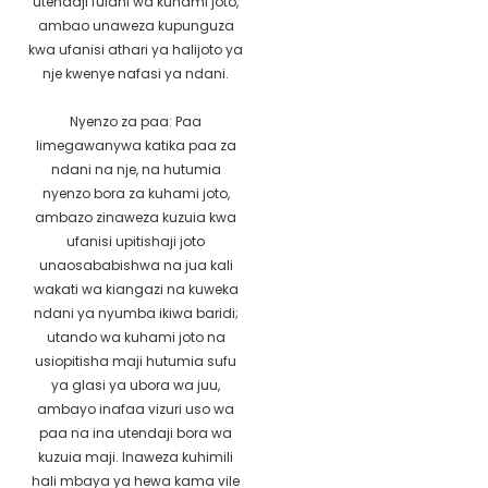
utendaji fulani wa kuhami joto,
ambao unaweza kupunguza
kwa ufanisi athari ya halijoto ya
nje kwenye nafasi ya ndani.
Nyenzo za paa: Paa
limegawanywa katika paa za
ndani na nje, na hutumia
nyenzo bora za kuhami joto,
ambazo zinaweza kuzuia kwa
ufanisi upitishaji joto
unaosababishwa na jua kali
wakati wa kiangazi na kuweka
ndani ya nyumba ikiwa baridi;
utando wa kuhami joto na
usiopitisha maji hutumia sufu
ya glasi ya ubora wa juu,
ambayo inafaa vizuri uso wa
paa na ina utendaji bora wa
kuzuia maji. Inaweza kuhimili
hali mbaya ya hewa kama vile