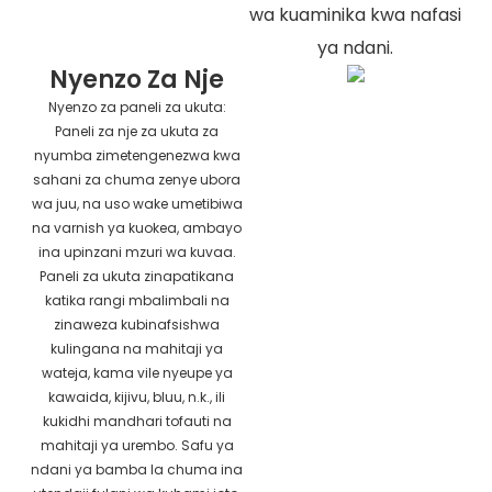
wa kuaminika kwa nafasi
ya ndani.
Nyenzo Za Nje
Nyenzo za paneli za ukuta:
Paneli za nje za ukuta za
nyumba zimetengenezwa kwa
sahani za chuma zenye ubora
wa juu, na uso wake umetibiwa
na varnish ya kuokea, ambayo
ina upinzani mzuri wa kuvaa.
Paneli za ukuta zinapatikana
katika rangi mbalimbali na
zinaweza kubinafsishwa
kulingana na mahitaji ya
wateja, kama vile nyeupe ya
kawaida, kijivu, bluu, n.k., ili
kukidhi mandhari tofauti na
mahitaji ya urembo. Safu ya
ndani ya bamba la chuma ina