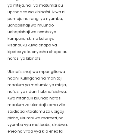
ya mteja, hali ya matumizi au
upendeleo wa kibinafsi. Ikiwa ni
pamoja na rangi ya nyumba,
uchapishaji wa muundo,
uchapishaji wa nembo ya
kampuni, n.k., na kufanya
kisanduku kuwa chapa ya
kipekee ya kuonyesha chapa au
nafasi ya kibinafsi.
Ubinafsishaji wa mpangilio wa
ndani: Kulingana na mahitaji
maalum ya matumizi ya mteja,
nafasi ya ndani hubinafsishwa.
Kwa mfano, ili kuunda nafasi
maalum za utendaji kama vile
studio za kitaalamu za upigaji
picha, ukumbi wa mazoezi, na
vyumba vya matibabu, ukubwa,
eneo na vifaa vya kila eneo la