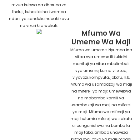
mvua kubwa na dhoruba za
theluji, kuhakikisha kwamba
ndani ya sanduku hubaki kavu
na vizuri kila wakati.
Mfumo Wa
Umeme Wa Maji
Mfumo wa umeme: Nyumba ina
vifaa vya umeme ili kukidhi
mahitaji ya vifaa mbalimbali
vya umeme, kama vile taa,
viyoyozi, kompyuta, jokofu, n.k.
Mfumo wa usambazaji wa maji
na mifereji ya maji: umewekwa
na mabomba kamili ya
usambazaji wa maji na mifereji
ya maji. Mfumo wa mifereji ya
maji hutumia mfereji wa sakafu
uliounganishwa na bomba la
maji taka, ambao unaweza
kutoa maji taka ya majumbani