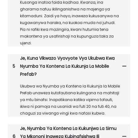
Kusonga inatoa faida kadhaa. Kwanza, ina
gharama nafuu ikilinganishwa na majengo ya
kitamaduni. Zaidi ya hayo, inaweza kukusanywa na
kugawanywa haraka, na kuokoa muda na juhudi.
Pia ni rafiki kwa mazingira, kwani hutumia tena
makontena ya usafirishaji na kupunguza taka za
ujenzi.
Je, Kuna Vikwazo Vyovyote Vya Ukubwa Kwa
5
Nyumba Ya Kontena La Kukunja La Mobile
Prefab?
Ukubwa wa Nyumba ya Kontena la Kukunja la Mobile
Prefab unaweza kutofautiana kulingana na mahitaji
ya mtu binafsi. Inapatikana katika vipimo tofauti,
ikiwa ni pamoja na usanidi wa futi 20 na futi 40, na
chaguzi za viwango vingi kwa nafasi kubwa.
Je, Nyumba Ya Kontena La Kukunjwa La Simu
6
Ya Mkononi Inaweza Kubinafsishwa Ili