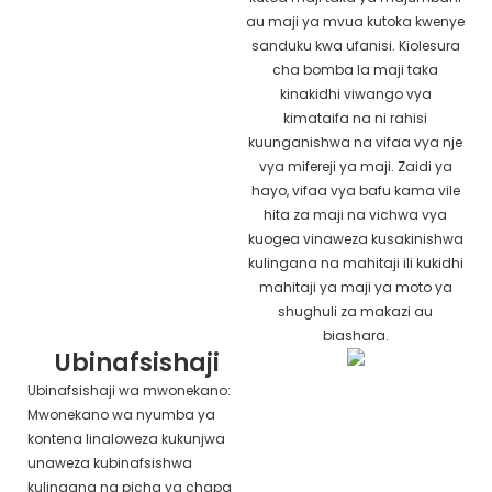
au maji ya mvua kutoka kwenye
sanduku kwa ufanisi. Kiolesura
cha bomba la maji taka
kinakidhi viwango vya
kimataifa na ni rahisi
kuunganishwa na vifaa vya nje
vya mifereji ya maji. Zaidi ya
hayo, vifaa vya bafu kama vile
hita za maji na vichwa vya
kuogea vinaweza kusakinishwa
kulingana na mahitaji ili kukidhi
mahitaji ya maji ya moto ya
shughuli za makazi au
biashara.
Ubinafsishaji
Ubinafsishaji wa mwonekano:
Mwonekano wa nyumba ya
kontena linaloweza kukunjwa
unaweza kubinafsishwa
kulingana na picha ya chapa