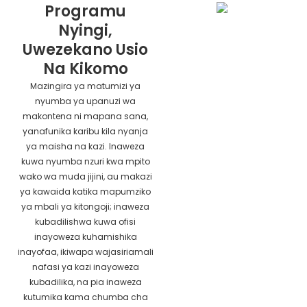
Programu
Nyingi,
Uwezekano Usio
Na Kikomo
Mazingira ya matumizi ya
nyumba ya upanuzi wa
makontena ni mapana sana,
yanafunika karibu kila nyanja
ya maisha na kazi. Inaweza
kuwa nyumba nzuri kwa mpito
wako wa muda jijini, au makazi
ya kawaida katika mapumziko
ya mbali ya kitongoji; inaweza
kubadilishwa kuwa ofisi
inayoweza kuhamishika
inayofaa, ikiwapa wajasiriamali
nafasi ya kazi inayoweza
kubadilika, na pia inaweza
kutumika kama chumba cha