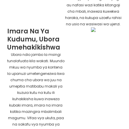
au nafasi wazi katika kitongoji
cha mbali, inaweza kuwekwa
haraka, na kukupa uzoefu rahisi
na usio na wasiwasi wa ujenzi.
Imara Na Ya
Kudumu, Ubora
Umehakikishwa
Ubora ndio jambo la msingi
tunalofuata kila wakati. Muundo
mkuu wa nyumba ya kontena
la upanuzi umetengenezwa kwa
chuma cha ubora wa juu na
umepitia matibabu makali ya
kuzuia kutu na kutu ili
kuhakikisha kuwa inaweza
kubaki imara, imara na imara
katika mazingira mbalimbali
magumu. Vifaa vya ukuta, paa
na sakafu vya nyumba ya