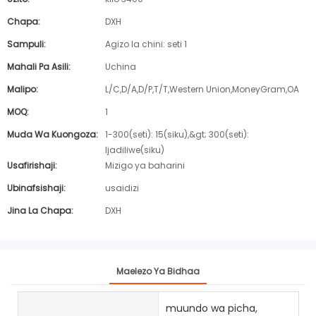
Chapa:
DXH
Sampuli:
Agizo la chini: seti 1
Mahali Pa Asili:
Uchina
Malipo:
L/C,D/A,D/P,T/T,Western Union,MoneyGram,OA
MOQ:
1
Muda Wa Kuongoza:
1-300(seti): 15(siku),&gt; 300(seti):
Ijadiliwe(siku)
Usafirishaji:
Mizigo ya baharini
Ubinafsishaji:
usaidizi
Jina La Chapa:
DXH
Maelezo Ya Bidhaa
muundo wa picha,