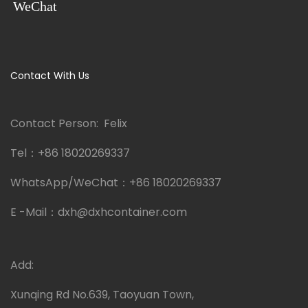
WeChat
Contact With Us
Contact Person: Felix
Tel：
+86 18020269337
WhatsApp/WeChat：
+86 18020269337
E -Mail：
dxh@dxhcontainer.com
Add:
Xunqing Rd No.639, Taoyuan Town,