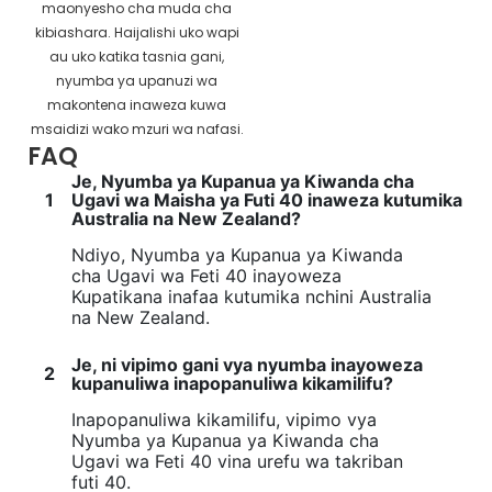
maonyesho cha muda cha
kibiashara. Haijalishi uko wapi
au uko katika tasnia gani,
nyumba ya upanuzi wa
makontena inaweza kuwa
msaidizi wako mzuri wa nafasi.
FAQ
Je, Nyumba ya Kupanua ya Kiwanda cha
1
Ugavi wa Maisha ya Futi 40 inaweza kutumika
Australia na New Zealand?
Ndiyo, Nyumba ya Kupanua ya Kiwanda
cha Ugavi wa Feti 40 inayoweza
Kupatikana inafaa kutumika nchini Australia
na New Zealand.
Je, ni vipimo gani vya nyumba inayoweza
2
kupanuliwa inapopanuliwa kikamilifu?
Inapopanuliwa kikamilifu, vipimo vya
Nyumba ya Kupanua ya Kiwanda cha
Ugavi wa Feti 40 vina urefu wa takriban
futi 40.