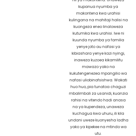
kupanua nyumba ya
makontena kwa urahisi
kulingana na mahitaji halisi na
kuongeza eneo linaloweza
kutumika kwa urahisi. Iwe ni
kuunda nyumba ya familia
yenye joto au nafasi ya
kibiashara yenye kazi nyingi,
inaweza kuzoea kikamilifu
mawazo yako na
kukutengenezea mpangilio wa
nafasi uliobinafsishwa. Wakati
huo huo, pia tunatoa chaguzi
mbalimbali za usanidi, kuanzia
rahisi na vitendo hadi anasa
na ya kupendeza, unaweza
kuchagua kwa uhuru, ili kila
undani uweze kuonyesha ladha
yako ya kipekee na mtindo wa
utu.