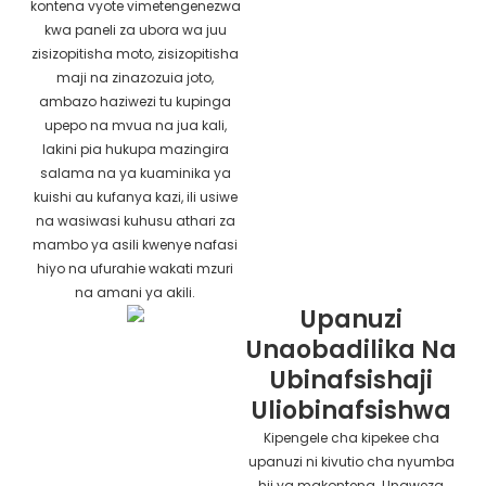
kontena vyote vimetengenezwa
kwa paneli za ubora wa juu
zisizopitisha moto, zisizopitisha
maji na zinazozuia joto,
ambazo haziwezi tu kupinga
upepo na mvua na jua kali,
lakini pia hukupa mazingira
salama na ya kuaminika ya
kuishi au kufanya kazi, ili usiwe
na wasiwasi kuhusu athari za
mambo ya asili kwenye nafasi
hiyo na ufurahie wakati mzuri
na amani ya akili.
Upanuzi
Unaobadilika Na
Ubinafsishaji
Uliobinafsishwa
Kipengele cha kipekee cha
upanuzi ni kivutio cha nyumba
hii ya makontena. Unaweza