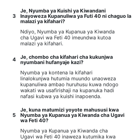
Je, Nyumba ya Kuishi ya Kiwandani
3
Inayoweza Kupanuliwa ya Futi 40 ni chaguo la
malazi ya kifahari?
Ndiyo, Nyumba ya Kupanua ya Kiwanda
cha Ugavi wa Feti 40 imeundwa kutoa
malazi ya kifahari.
Je, chombo cha kifahari cha kukunjwa
4
nyumbani hufanyaje kazi?
Nyumba ya kontena la kifahari
linalokunjwa hutumia muundo unaoweza
kupanuliwa ambao huruhusu kuwa ndogo
wakati wa usafirishaji na kupanuka hadi
nafasi kubwa ya kuishi inapoenda.
Je, kuna matumizi yoyote mahususi kwa
5
Nyumba ya Kupanua ya Kiwanda cha Ugavi
wa Feti 40?
Nyumba ya Kupanua ya Kiwanda cha
Ugavi wa Feti 40 inaweza kutumika kwa