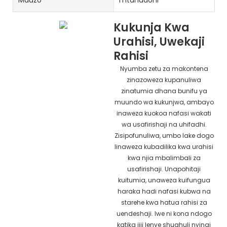
Kukunja Kwa
Urahisi, Uwekaji
Rahisi
Nyumba zetu za makontena
zinazoweza kupanuliwa
zinatumia dhana bunifu ya
muundo wa kukunjwa, ambayo
inaweza kuokoa nafasi wakati
wa usafirishaji na uhifadhi.
Zisipofunuliwa, umbo lake dogo
linaweza kubadilika kwa urahisi
kwa njia mbalimbali za
usafirishaji. Unapohitaji
kuitumia, unaweza kuifungua
haraka hadi nafasi kubwa na
starehe kwa hatua rahisi za
uendeshaji. Iwe ni kona ndogo
katika jiji lenye shughuli nyingi