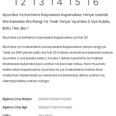
Nyumba Ya Kontena Inayoweza Kupanuliwa Yenye Usanidi
Wa Kawaida Wa Rangi Ya Teak Yenye Vyumba 2 Vya Kulala,
Bafu 1 Na Jiko 1
Nyumba ya kontena inayoweza kupanuliwa ya futi 20
Nyumba ya makontena yanayoweza kupanuliwa yenye rangi ya
Teak ya DXH yenye urefu wa futi 20 inatoa usanidi wa kawaida wenye
vyumba 2 vya kulala, bafu 1, na jiko 1, ikitoa suluhisho la makazi
linaloweza kutumika kwa urahisi na kwa bei nafuu. Kwa muundo
wake rahisi kupanuliwa, nyumba hii ya makontena inafaa kwa
matumizi mbalimbali ya viwanda na biashara, ikitoa urahisi na
utendaji katika nafasi ndogo.
Kipimo Cha Ndani:
W6160*L5560*H2240
Kipimo Cha Nje:
W6320*L5900*H2480
Uzito:
kilo 3400