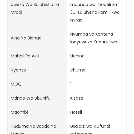
Uwezo Wa Suluhisho La
muundo wa modeli za
Mradi
3D, suluhisho kamili kwa
miradi
Nyumba ya Kontena
Aina Ya Bidhaa
Inayoweza Kupanuliwa
Mahali Pa Asili
Uchina
Nyenzo
chuma
MOQ
1
Mtindo Wa Ubunifu
Kisasa
Maombi
Hoteli
Huduma Ya Baada Ya
Usaidizi wa kiufundi
Mauzo
mtandaoni