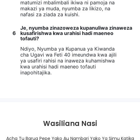
matumizi mbalimbali ikiwa ni pamoja na
makazi ya muda, nyumba za likizo, na
nafasi za ziada za kuishi.
Je, nyumba zinazoweza kupanuliwa zinaweza
6
kusafirishwa kwa urahisi hadi maeneo
tofauti?
Ndiyo, Nyumba ya Kupanua ya Kiwanda
cha Ugavi wa Feti 40 imeundwa kwa ajili
ya usafiri rahisi na inaweza kuhamishwa
kwa urahisi hadi maeneo tofauti
inapohitajika.
Wasiliana Nasi
Acha Tu Barua Pepe Yako Au Nambari Yako Ya Simu Katika