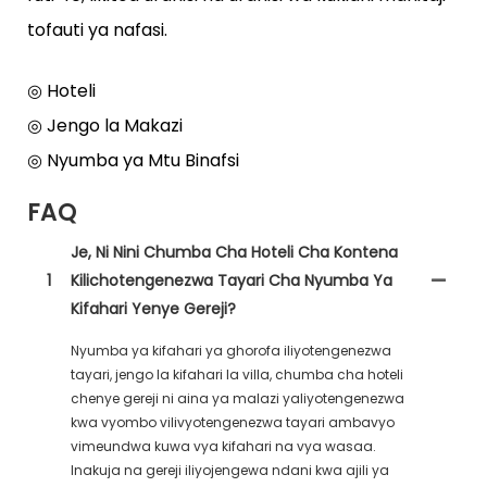
tofauti ya nafasi.
◎ Hoteli
◎ Jengo la Makazi
◎ Nyumba ya Mtu Binafsi
FAQ
Je, Ni Nini Chumba Cha Hoteli Cha Kontena
1
Kilichotengenezwa Tayari Cha Nyumba Ya
Kifahari Yenye Gereji?
Nyumba ya kifahari ya ghorofa iliyotengenezwa
tayari, jengo la kifahari la villa, chumba cha hoteli
chenye gereji ni aina ya malazi yaliyotengenezwa
kwa vyombo vilivyotengenezwa tayari ambavyo
vimeundwa kuwa vya kifahari na vya wasaa.
Inakuja na gereji iliyojengewa ndani kwa ajili ya