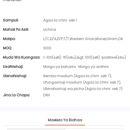
Sampuli:
Agizo la chini: seti 1
Mahali Pa Asili:
Uchina
Malipo:
L/C,D/A,D/P,T/T,Western Union,MoneyGram,OA
MOQ:
1000
Muda Wa Kuongoza:
1-100(seti): 15(siku),&gt; 100(seti): Ijadiliwe(siku)
Usafirishaji:
Mizigo ya baharini · Mizigo ya ardhini
Ubinafsishaji:
Nembo maalum (Agizo la chini: seti 7),
Ufungashaji maalum (Agizo la chini: seti 7),
Ubinafsishaji wa picha (Agizo la chini: seti 7)
Jina La Chapa:
DXH
Maelezo Ya Bidhaa