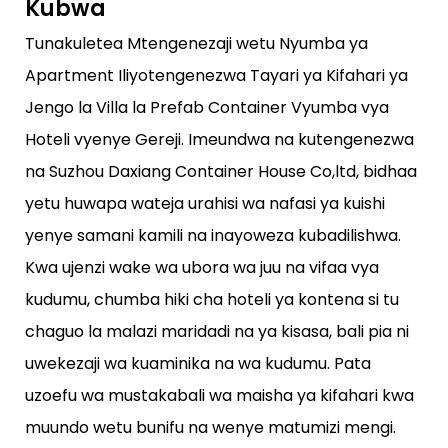
Kubwa
Tunakuletea Mtengenezaji wetu Nyumba ya
Apartment Iliyotengenezwa Tayari ya Kifahari ya
Jengo la Villa la Prefab Container Vyumba vya
Hoteli vyenye Gereji. Imeundwa na kutengenezwa
na Suzhou Daxiang Container House Co,ltd, bidhaa
yetu huwapa wateja urahisi wa nafasi ya kuishi
yenye samani kamili na inayoweza kubadilishwa.
Kwa ujenzi wake wa ubora wa juu na vifaa vya
kudumu, chumba hiki cha hoteli ya kontena si tu
chaguo la malazi maridadi na ya kisasa, bali pia ni
uwekezaji wa kuaminika na wa kudumu. Pata
uzoefu wa mustakabali wa maisha ya kifahari kwa
muundo wetu bunifu na wenye matumizi mengi.