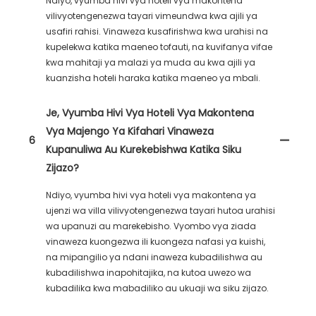
Ndiyo, vyumba hivi vya hoteli vya makontena
vilivyotengenezwa tayari vimeundwa kwa ajili ya
usafiri rahisi. Vinaweza kusafirishwa kwa urahisi na
kupelekwa katika maeneo tofauti, na kuvifanya vifae
kwa mahitaji ya malazi ya muda au kwa ajili ya
kuanzisha hoteli haraka katika maeneo ya mbali.
Je, Vyumba Hivi Vya Hoteli Vya Makontena
Vya Majengo Ya Kifahari Vinaweza
6
Kupanuliwa Au Kurekebishwa Katika Siku
Zijazo?
Ndiyo, vyumba hivi vya hoteli vya makontena ya
ujenzi wa villa vilivyotengenezwa tayari hutoa urahisi
wa upanuzi au marekebisho. Vyombo vya ziada
vinaweza kuongezwa ili kuongeza nafasi ya kuishi,
na mipangilio ya ndani inaweza kubadilishwa au
kubadilishwa inapohitajika, na kutoa uwezo wa
kubadilika kwa mabadiliko au ukuaji wa siku zijazo.