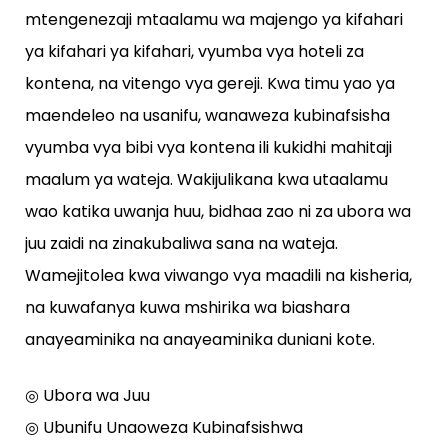
mtengenezaji mtaalamu wa majengo ya kifahari
ya kifahari ya kifahari, vyumba vya hoteli za
kontena, na vitengo vya gereji. Kwa timu yao ya
maendeleo na usanifu, wanaweza kubinafsisha
vyumba vya bibi vya kontena ili kukidhi mahitaji
maalum ya wateja. Wakijulikana kwa utaalamu
wao katika uwanja huu, bidhaa zao ni za ubora wa
juu zaidi na zinakubaliwa sana na wateja.
Wamejitolea kwa viwango vya maadili na kisheria,
na kuwafanya kuwa mshirika wa biashara
anayeaminika na anayeaminika duniani kote.
◎ Ubora wa Juu
◎ Ubunifu Unaoweza Kubinafsishwa