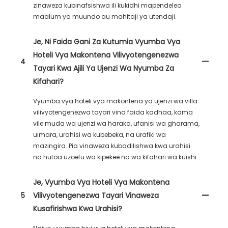
zinaweza kubinafsishwa ili kukidhi mapendeleo
maalum ya muundo au mahitaji ya utendaji.
Je, Ni Faida Gani Za Kutumia Vyumba Vya
Hoteli Vya Makontena Vilivyotengenezwa
4
Tayari Kwa Ajili Ya Ujenzi Wa Nyumba Za
Kifahari?
Vyumba vya hoteli vya makontena ya ujenzi wa villa
vilivyotengenezwa tayari vina faida kadhaa, kama
vile muda wa ujenzi wa haraka, ufanisi wa gharama,
uimara, urahisi wa kubebeka, na urafiki wa
mazingira. Pia vinaweza kubadilishwa kwa urahisi
na hutoa uzoefu wa kipekee na wa kifahari wa kuishi.
Je, Vyumba Vya Hoteli Vya Makontena
5
Vilivyotengenezwa Tayari Vinaweza
Kusafirishwa Kwa Urahisi?