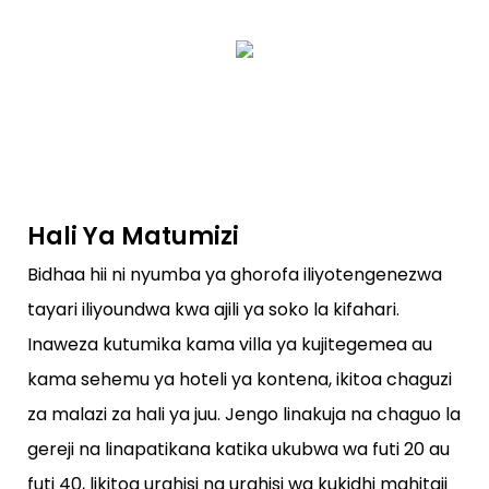
Hali Ya Matumizi
Bidhaa hii ni nyumba ya ghorofa iliyotengenezwa
tayari iliyoundwa kwa ajili ya soko la kifahari.
Inaweza kutumika kama villa ya kujitegemea au
kama sehemu ya hoteli ya kontena, ikitoa chaguzi
za malazi za hali ya juu. Jengo linakuja na chaguo la
gereji na linapatikana katika ukubwa wa futi 20 au
futi 40, likitoa urahisi na urahisi wa kukidhi mahitaji