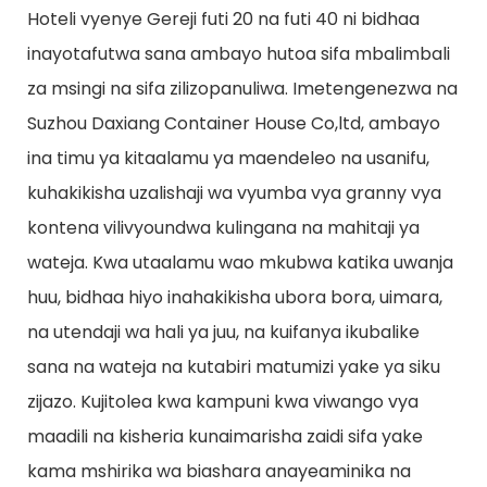
Hoteli vyenye Gereji futi 20 na futi 40 ni bidhaa
inayotafutwa sana ambayo hutoa sifa mbalimbali
za msingi na sifa zilizopanuliwa. Imetengenezwa na
Suzhou Daxiang Container House Co,ltd, ambayo
ina timu ya kitaalamu ya maendeleo na usanifu,
kuhakikisha uzalishaji wa vyumba vya granny vya
kontena vilivyoundwa kulingana na mahitaji ya
wateja. Kwa utaalamu wao mkubwa katika uwanja
huu, bidhaa hiyo inahakikisha ubora bora, uimara,
na utendaji wa hali ya juu, na kuifanya ikubalike
sana na wateja na kutabiri matumizi yake ya siku
zijazo. Kujitolea kwa kampuni kwa viwango vya
maadili na kisheria kunaimarisha zaidi sifa yake
kama mshirika wa biashara anayeaminika na