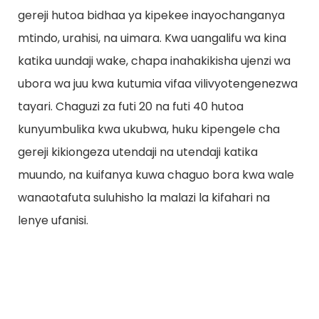
gereji hutoa bidhaa ya kipekee inayochanganya
mtindo, urahisi, na uimara. Kwa uangalifu wa kina
katika uundaji wake, chapa inahakikisha ujenzi wa
ubora wa juu kwa kutumia vifaa vilivyotengenezwa
tayari. Chaguzi za futi 20 na futi 40 hutoa
kunyumbulika kwa ukubwa, huku kipengele cha
gereji kikiongeza utendaji na utendaji katika
muundo, na kuifanya kuwa chaguo bora kwa wale
wanaotafuta suluhisho la malazi la kifahari na
lenye ufanisi.