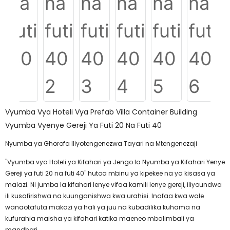
Vyumba Vya Hoteli Vya Prefab Villa Container Building
Vyumba Vyenye Gereji Ya Futi 20 Na Futi 40
Nyumba ya Ghorofa Iliyotengenezwa Tayari na Mtengenezaji
"Vyumba vya Hoteli ya Kifahari ya Jengo la Nyumba ya Kifahari Yenye
Gereji ya futi 20 na futi 40" hutoa mbinu ya kipekee na ya kisasa ya
malazi. Ni jumba la kifahari lenye vifaa kamili lenye gereji, iliyoundwa
ili kusafirishwa na kuunganishwa kwa urahisi. Inafaa kwa wale
wanaotafuta makazi ya hali ya juu na kubadilika kuhama na
kufurahia maisha ya kifahari katika maeneo mbalimbali ya
mandhari.