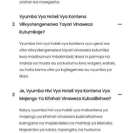
urahisi wa maegesho.
Vyumba Vya Hoteli Vya Kontena
2
Vilivyotengenezwa Tayari Vinaweza
Kutumikaje?
Vyumba hivi vya hoteli vya kontena vya ujenzi wa
villa vilivyotengenezwa tayari vinaweza kutumika
kwa madhumuni mbalimbali, ikiwa ni pamoja na
malazi ya muda au ya kudumu kwa wageni, watalii,
au hata kama villa ya kujitegemea au nyumba ya
likizo.
Je, Vyumba Hivi Vya Hoteli Vya Kontena Vya
3
Majengo Ya Kifahari Vinaweza Kubadilishwa?
Ndiyo, vyumba hivi vya hoteli vya makontena ya
majengo ya kifahari vinaweza kubinafsishwa
kulingana na mapendeleo na mahitaji ya kibinafsi.
Mapambo ya ndani, mpangilio, na huduma