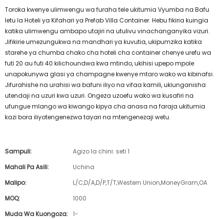
Toroka kwenye ulimwengu wa furaha tele ukitumia Vyumba na Bafu
letu la Hoteli ya Kifahari ya Prefab Villa Container. Hebu fikiria kuingia
katika ulimwengu ambapo utajiri na utulivu vinachanganyika vizuri.
Jifikirie umezungukwa na mandhari ya kuvutia, ukipumzika katika
starehe ya chumba chako cha hoteli cha container chenye urefu wa
futi 20 au futi 40 kilichoundwa kwa mtindo, ukihisi upepo mpole
unapokunywa glasi ya champagne kwenye mtaro wako wa kibinafsi.
Jifurahishe na urahisi wa bafuni iliyo na vifaa kamili, ukiunganisha
utendaji na uzuri kwa uzuri. Ongeza uzoefu wako wa kusafiri na
ufungue mlango wa kiwango kipya cha anasa na faraja ukitumia
kazi bora iliyotengenezwa tayari na mtengenezaji wetu.
Sampuli:
Agizo la chini: seti 1
Mahali Pa Asili:
Uchina
Malipo:
L/C,D/A,D/P,T/T,Western Union,MoneyGram,OA
MOQ:
1000
Muda Wa Kuongoza:
1-