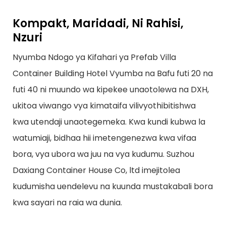
Kompakt, Maridadi, Ni Rahisi,
Nzuri
Nyumba Ndogo ya Kifahari ya Prefab Villa
Container Building Hotel Vyumba na Bafu futi 20 na
futi 40 ni muundo wa kipekee unaotolewa na DXH,
ukitoa viwango vya kimataifa vilivyothibitishwa
kwa utendaji unaotegemeka. Kwa kundi kubwa la
watumiaji, bidhaa hii imetengenezwa kwa vifaa
bora, vya ubora wa juu na vya kudumu. Suzhou
Daxiang Container House Co, ltd imejitolea
kudumisha uendelevu na kuunda mustakabali bora
kwa sayari na raia wa dunia.