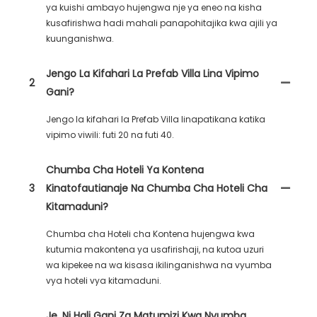
ya kuishi ambayo hujengwa nje ya eneo na kisha
kusafirishwa hadi mahali panapohitajika kwa ajili ya
kuunganishwa.
Jengo La Kifahari La Prefab Villa Lina Vipimo
2
Gani?
Jengo la kifahari la Prefab Villa linapatikana katika
vipimo viwili: futi 20 na futi 40.
Chumba Cha Hoteli Ya Kontena
3
Kinatofautianaje Na Chumba Cha Hoteli Cha
Kitamaduni?
Chumba cha Hoteli cha Kontena hujengwa kwa
kutumia makontena ya usafirishaji, na kutoa uzuri
wa kipekee na wa kisasa ikilinganishwa na vyumba
vya hoteli vya kitamaduni.
Je, Ni Hali Gani Za Matumizi Kwa Nyumba