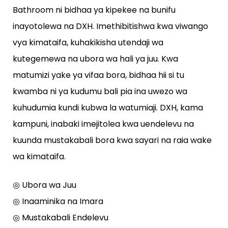
Bathroom ni bidhaa ya kipekee na bunifu
inayotolewa na DXH. Imethibitishwa kwa viwango
vya kimataifa, kuhakikisha utendaji wa
kutegemewa na ubora wa hali ya juu. Kwa
matumizi yake ya vifaa bora, bidhaa hii si tu
kwamba ni ya kudumu bali pia ina uwezo wa
kuhudumia kundi kubwa la watumiaji. DXH, kama
kampuni, inabaki imejitolea kwa uendelevu na
kuunda mustakabali bora kwa sayari na raia wake
wa kimataifa.
◎ Ubora wa Juu
◎ Inaaminika na Imara
◎ Mustakabali Endelevu