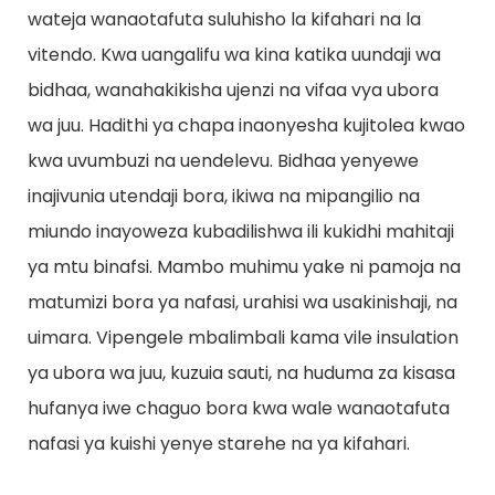
wateja wanaotafuta suluhisho la kifahari na la
vitendo. Kwa uangalifu wa kina katika uundaji wa
bidhaa, wanahakikisha ujenzi na vifaa vya ubora
wa juu. Hadithi ya chapa inaonyesha kujitolea kwao
kwa uvumbuzi na uendelevu. Bidhaa yenyewe
inajivunia utendaji bora, ikiwa na mipangilio na
miundo inayoweza kubadilishwa ili kukidhi mahitaji
ya mtu binafsi. Mambo muhimu yake ni pamoja na
matumizi bora ya nafasi, urahisi wa usakinishaji, na
uimara. Vipengele mbalimbali kama vile insulation
ya ubora wa juu, kuzuia sauti, na huduma za kisasa
hufanya iwe chaguo bora kwa wale wanaotafuta
nafasi ya kuishi yenye starehe na ya kifahari.