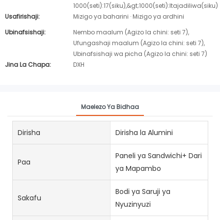
1000(seti):17(siku),&gt;1000(seti):Itajadiliwa(siku)
Usafirishaji:
Mizigo ya baharini · Mizigo ya ardhini
Ubinafsishaji:
Nembo maalum (Agizo la chini: seti 7),
Ufungashaji maalum (Agizo la chini: seti 7),
Ubinafsishaji wa picha (Agizo la chini: seti 7)
Jina La Chapa:
DXH
Maelezo Ya Bidhaa
Dirisha
Dirisha la Alumini
Paneli ya Sandwichi+ Dari
Paa
ya Mapambo
Bodi ya Saruji ya
Sakafu
Nyuzinyuzi