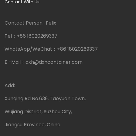
Contact With Us
Contact Person: Felix
Tel：
+86 18020269337
WhatsApp/WeChat：
+86 18020269337
E -Mail：
dxh@dxhcontainer.com
Add:
Xunqing Rd No.639, Taoyuan Town,
Wujiang District, Suzhou City,
Jiangsu Province, China