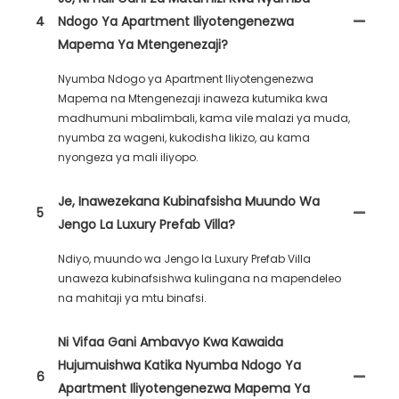
4
Ndogo Ya Apartment Iliyotengenezwa
Mapema Ya Mtengenezaji?
Nyumba Ndogo ya Apartment Iliyotengenezwa
Mapema na Mtengenezaji inaweza kutumika kwa
madhumuni mbalimbali, kama vile malazi ya muda,
nyumba za wageni, kukodisha likizo, au kama
nyongeza ya mali iliyopo.
Je, Inawezekana Kubinafsisha Muundo Wa
5
Jengo La Luxury Prefab Villa?
Ndiyo, muundo wa Jengo la Luxury Prefab Villa
unaweza kubinafsishwa kulingana na mapendeleo
na mahitaji ya mtu binafsi.
Ni Vifaa Gani Ambavyo Kwa Kawaida
Hujumuishwa Katika Nyumba Ndogo Ya
6
Apartment Iliyotengenezwa Mapema Ya