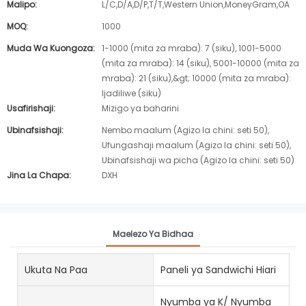
Malipo:
L/C,D/A,D/P,T/T,Western Union,MoneyGram,OA
MOQ:
1000
Muda Wa Kuongoza:
1-1000 (mita za mraba): 7 (siku), 1001-5000
(mita za mraba): 14 (siku), 5001-10000 (mita za
mraba): 21 (siku),&gt; 10000 (mita za mraba):
Ijadiliwe (siku)
Usafirishaji:
Mizigo ya baharini
Ubinafsishaji:
Nembo maalum (Agizo la chini: seti 50),
Ufungashaji maalum (Agizo la chini: seti 50),
Ubinafsishaji wa picha (Agizo la chini: seti 50)
Jina La Chapa:
DXH
Maelezo Ya Bidhaa
Ukuta Na Paa
Paneli ya Sandwichi Hiari
Nyumba ya K/ Nyumba