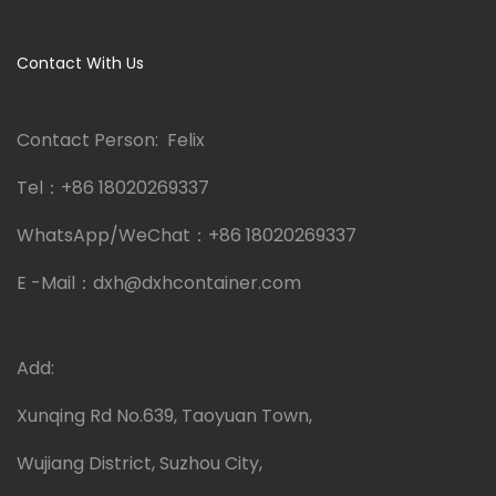
Contact With Us
Contact Person: Felix
Tel：
+86 18020269337
WhatsApp/WeChat：
+86 18020269337
E -Mail：
dxh@dxhcontainer.com
Add:
Xunqing Rd No.639, Taoyuan Town,
Wujiang District, Suzhou City,