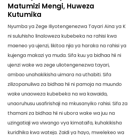
Matumizi Mengi, Huweza
Kutumika
Nyumba ya Zege Iliyotengenezwa Tayari Aina ya K
ni suluhisho linaloweza kubebeka na rahisi kwa
maeneo ya ujenzi, likitoa njia ya haraka na rahisi ya
kujenga makazi ya muda. Sifa kuu ya bidhaa hii ni
ujenzi wake wa zege uliotengenezwa tayari,
ambao unahakikisha uimara na uthabiti. Sifa
zilizopanuliwa za bidhaa hii ni pamoja na muundo
wake unaoweza kubebeka na wa kawaida,
unaoruhusu usafirishaji na mkusanyiko rahisi. Sifa za
thamani za bidhaa hii ni ubora wake wa juu na
uzingatiaji wa viwango vya kimataifa, kuhakikisha
kuridhika kwa wateja. Zaidi ya hayo, mwelekeo wa