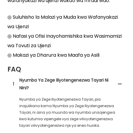
wafanyakazi wa ujenzi wakati wa mradi wao.
◎ Suluhisho la Malazi ya Muda kwa Wafanyakazi
wa Ujenzi
◎ Nafasi ya Ofisi Inayohamishika kwa Wasimamizi
wa Tovuti za Ujenzi
◎ Makazi ya Dharura kwa Maafa ya Asili
FAQ
Nyumba Ya Zege Iliyotengenezwa Tayari Ni
1
Nini?
Nyumba ya Zege Iliyotengenezwa Tayari, pia
inajulikana kama Nyumba ya Zege Iliyotengenezwa
Tayari, ni aina ya muundo wa nyumba unaojengwa
kwa kutumia vipengele vya zege vilivyotengenezwa
tayari vilivyotengenezwa nje ya eneo husika.