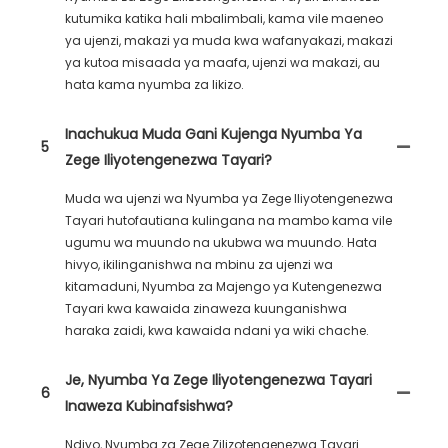
kutumika katika hali mbalimbali, kama vile maeneo
ya ujenzi, makazi ya muda kwa wafanyakazi, makazi
ya kutoa misaada ya maafa, ujenzi wa makazi, au
hata kama nyumba za likizo.
Inachukua Muda Gani Kujenga Nyumba Ya
5
Zege Iliyotengenezwa Tayari?
Muda wa ujenzi wa Nyumba ya Zege Iliyotengenezwa
Tayari hutofautiana kulingana na mambo kama vile
ugumu wa muundo na ukubwa wa muundo. Hata
hivyo, ikilinganishwa na mbinu za ujenzi wa
kitamaduni, Nyumba za Majengo ya Kutengenezwa
Tayari kwa kawaida zinaweza kuunganishwa
haraka zaidi, kwa kawaida ndani ya wiki chache.
Je, Nyumba Ya Zege Iliyotengenezwa Tayari
6
Inaweza Kubinafsishwa?
Ndiyo, Nyumba za Zege Zilizotengenezwa Tayari