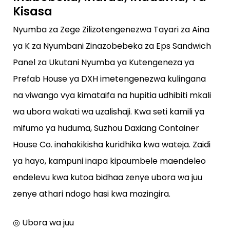
Kisasa
Nyumba za Zege Zilizotengenezwa Tayari za Aina
ya K za Nyumbani Zinazobebeka za Eps Sandwich
Panel za Ukutani Nyumba ya Kutengeneza ya
Prefab House ya DXH imetengenezwa kulingana
na viwango vya kimataifa na hupitia udhibiti mkali
wa ubora wakati wa uzalishaji. Kwa seti kamili ya
mifumo ya huduma, Suzhou Daxiang Container
House Co. inahakikisha kuridhika kwa wateja. Zaidi
ya hayo, kampuni inapa kipaumbele maendeleo
endelevu kwa kutoa bidhaa zenye ubora wa juu
zenye athari ndogo hasi kwa mazingira.
◎ Ubora wa juu