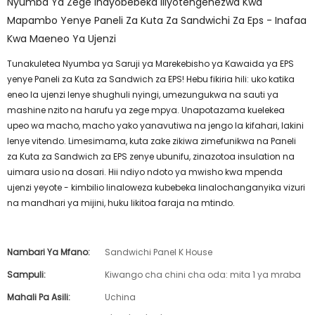
Nyumba Ya Zege Inayobebeka Iliyotengenezwa Kwa
Mapambo Yenye Paneli Za Kuta Za Sandwichi Za Eps - Inafaa
Kwa Maeneo Ya Ujenzi
Tunakuletea Nyumba ya Saruji ya Marekebisho ya Kawaida ya EPS
yenye Paneli za Kuta za Sandwich za EPS! Hebu fikiria hili: uko katika
eneo la ujenzi lenye shughuli nyingi, umezungukwa na sauti ya
mashine nzito na harufu ya zege mpya. Unapotazama kuelekea
upeo wa macho, macho yako yanavutiwa na jengo la kifahari, lakini
lenye vitendo. Limesimama, kuta zake zikiwa zimefunikwa na Paneli
za Kuta za Sandwich za EPS zenye ubunifu, zinazotoa insulation na
uimara usio na dosari. Hii ndiyo ndoto ya mwisho kwa mpenda
ujenzi yeyote - kimbilio linaloweza kubebeka linalochanganyika vizuri
na mandhari ya mijini, huku likitoa faraja na mtindo.
Nambari Ya Mfano:
Sandwichi Panel K House
Sampuli:
Kiwango cha chini cha oda: mita 1 ya mraba
Mahali Pa Asili:
Uchina