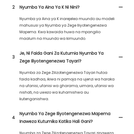
2
Nyumba Ya Aina Ya K Ni Nini?
Nyumba ya Aina ya K inarejelea muundo au modeli
mahususi ya Nyumba ya Zege Iliyotengenezwa
Mapema. Kwa kawaida huwa na mpangilio
maalum na muundo wa kimuundo.
Je, Ni Faida Gani Za Kutumia Nyumba Ya
3
Zege Iliyotengenezwa Tayari?
Nyumba za Zege Zilizotengenezwa Tayari hutoa
faida kadhaa, ikiwa ni pamoja na ujenzi wa haraka
na ufanisi, ufanisi wa gharama, uimara, ufanisi wa
nishati, na uwezo wa kuhamishwa au
kutenganishwa.
Nyumba Ya Zege Iliyotengenezwa Mapema
4
Inaweza Kutumika Katika Hali Gani?
Nyumba za Zege Zilizotengenezwa Tayari zinaweza