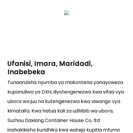
Ufanisi, Imara, Maridadi,
Inabebeka
Tunaanzisha nyumba ya makontena yanayoweza
kupanuliwa ya DXH, iliyotengenezwa kwa vifaa vya
ubora wa juu na kutengenezwa kwa viwango vya
kimataifa. Kwa hatua kali za udhibiti wa ubora,
Suzhou Daxiang Container House Co, ltd
inahakikisha kuridhika kwa wateja kupitia mfumo