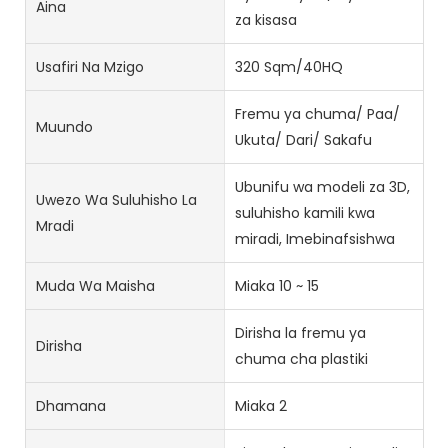
Aina
za kisasa
Usafiri Na Mzigo
320 Sqm/40HQ
Fremu ya chuma/ Paa/
Muundo
Ukuta/ Dari/ Sakafu
Ubunifu wa modeli za 3D,
Uwezo Wa Suluhisho La
suluhisho kamili kwa
Mradi
miradi, Imebinafsishwa
Muda Wa Maisha
Miaka 10 ~ 15
Dirisha la fremu ya
Dirisha
chuma cha plastiki
Dhamana
Miaka 2