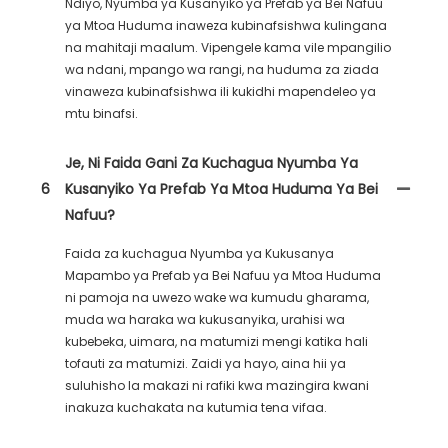
Ndiyo, Nyumba ya Kusanyiko ya Prefab ya Bei Nafuu
ya Mtoa Huduma inaweza kubinafsishwa kulingana
na mahitaji maalum. Vipengele kama vile mpangilio
wa ndani, mpango wa rangi, na huduma za ziada
vinaweza kubinafsishwa ili kukidhi mapendeleo ya
mtu binafsi.
Je, Ni Faida Gani Za Kuchagua Nyumba Ya
6
Kusanyiko Ya Prefab Ya Mtoa Huduma Ya Bei
Nafuu?
Faida za kuchagua Nyumba ya Kukusanya
Mapambo ya Prefab ya Bei Nafuu ya Mtoa Huduma
ni pamoja na uwezo wake wa kumudu gharama,
muda wa haraka wa kukusanyika, urahisi wa
kubebeka, uimara, na matumizi mengi katika hali
tofauti za matumizi. Zaidi ya hayo, aina hii ya
suluhisho la makazi ni rafiki kwa mazingira kwani
inakuza kuchakata na kutumia tena vifaa.