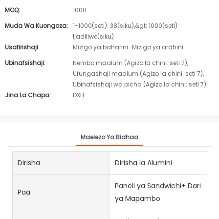
MOQ:
1000
Muda Wa Kuongoza:
1-1000(seti): 38(siku),&gt; 1000(seti):
Ijadiliwe(siku)
Usafirishaji:
Mizigo ya baharini · Mizigo ya ardhini
Ubinafsishaji:
Nembo maalum (Agizo la chini: seti 7),
Ufungashaji maalum (Agizo la chini: seti 7),
Ubinafsishaji wa picha (Agizo la chini: seti 7)
Jina La Chapa:
DXH
Maelezo Ya Bidhaa
Dirisha
Dirisha la Alumini
Paneli ya Sandwichi+ Dari
Paa
ya Mapambo