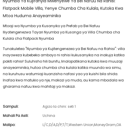
Nyumba Ya Kujifanyia Mwenyewe Ya Bei Nafuu Na Rahisi:
Flatpack Mobile Villa, Yenye Chumba Cha Kulala, Kutoka Kwa
Mtoa Huduma Anayeaminika
Mtoaji wa Nyumba ya Kusanyiko ya Prefab ya Bei Nafuu
Iliyotengenezwa Tayari Nyumba ya Kusonga ya Villa Chumba cha
Kulala cha Flatpack Nyumba
Tunakuletea "Nyumba ya Kujitengenezea ya Bei Nafuu na Rahisi": villa
inayoweza kubebeka ambayo ni rahisi kukusanyika na inakuja katika
pakiti rahisi! Suluhisho hili bunifu, linalopatikana kutoka kwa muuzaji
anayeaminika, hutoa chumba cha kulala katika muundo wa simu,
na kuruhusu watumiaji kuanzisha nafasi yao ya kuishi bila shida.
Inafaa kwa matukio ya nje, makazi ya muda, au kama mbadala wa
gharama nafuu kwa mahitaji ya makazi.
Sampuli:
Agizo la chini: seti 1
Mahali Pa Asili:
Uchina
Malipo:
L/C,D/A,D/P,T/T,Western Union,MoneyGram,OA