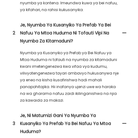
nyumba ya kontena. Imeundwa kuwa ya bei nafuu,
ya kifahari, na rahisi kukusanyika.
Je, Nyumba Ya Kusanyiko Ya Prefab Ya Bei
2
Nafuu Ya Mtoa Huduma Ni Tofauti Vipi Na
Nyumba Za Kitamaduni?
Nyumba ya Kusanyiko ya Prefab ya Bei Nafuu ya
Mtoa Huduma ni tofauti na nyumba za kitamaduni
kwani imetengenezwa kwa vifaa vya kudumu,
vilivyotengenezwa tayari ambavyo hukusanywa nje
ya eneo na kisha kusafirishwa hadi mahali
panapohitajika. Hii inafanya ujenzi uwe wa haraka
na wa gharama nafuu zaidi ikilinganishwa na njia
za kawaida za makazi.
Je, Ni Matumizi Gani Ya Nyumba Ya
3
Kusanyiko Ya Prefab Ya Bei Nafuu Ya Mtoa
Huduma?