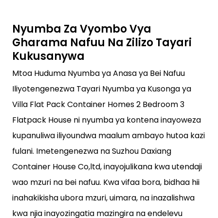
Nyumba Za Vyombo Vya
Gharama Nafuu Na Zilizo Tayari
Kukusanywa
Mtoa Huduma Nyumba ya Anasa ya Bei Nafuu
Iliyotengenezwa Tayari Nyumba ya Kusonga ya
Villa Flat Pack Container Homes 2 Bedroom 3
Flatpack House ni nyumba ya kontena inayoweza
kupanuliwa iliyoundwa maalum ambayo hutoa kazi
fulani. Imetengenezwa na Suzhou Daxiang
Container House Co,ltd, inayojulikana kwa utendaji
wao mzuri na bei nafuu. Kwa vifaa bora, bidhaa hii
inahakikisha ubora mzuri, uimara, na inazalishwa
kwa njia inayozingatia mazingira na endelevu