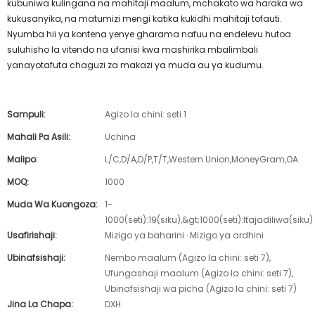
kubuniwa kulingana na mahitaji maalum, mchakato wa haraka wa
kukusanyika, na matumizi mengi katika kukidhi mahitaji tofauti.
Nyumba hii ya kontena yenye gharama nafuu na endelevu hutoa
suluhisho la vitendo na ufanisi kwa mashirika mbalimbali
yanayotafuta chaguzi za makazi ya muda au ya kudumu.
Sampuli:
Agizo la chini: seti 1
Mahali Pa Asili:
Uchina
Malipo:
L/C,D/A,D/P,T/T,Western Union,MoneyGram,OA
MOQ:
1000
Muda Wa Kuongoza:
1-
1000(seti):19(siku),&gt;1000(seti):Itajadiliwa(siku)
Usafirishaji:
Mizigo ya baharini · Mizigo ya ardhini
Ubinafsishaji:
Nembo maalum (Agizo la chini: seti 7),
Ufungashaji maalum (Agizo la chini: seti 7),
Ubinafsishaji wa picha (Agizo la chini: seti 7)
Jina La Chapa:
DXH