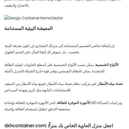
بالانفتاح والنظيف.
المعيشة البيئية المستدامة
إن إضافة عناصر التصميم المستدامة إلى منزلك المعياري لن تكون صديقة للبيئة
فحسب ، بل ستوفر لك أيضًا المال على المدى الطويل.
الألواح الشمسية:
يمكن تثبيت الألواح الشمسية على أسطح الحاويات لتوليد الطاقة
المتجددة. يمكن للنظام الشمسي توفير قوة خارج الشبكة للمنزل بأكمله.
حصاد مياه الأمطار:
قم بتركيب نظام حصاد مياه الأمطار لجمع مياه الأمطار من السقف
للاستخدامات الثانوية مثل الري وتهدئة المرحاض.
الأجهزة الموفرة للطاقة:
اختر الأجهزة الموفرة للطاقة وإضاءة LED وتركيبات السباكة
منخفضة التدفق لتقليل استخدام الطاقة والمياه.
dxhcontainer.com: اجعل منزل الحاوية الخاص بك منزلًا