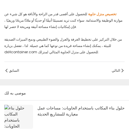
تخصيص منزل حاوية
للحصول على أقصى قدر من الراحة والأناقة هو كل شيء عن
موازنة الوظيفة والاستدامة. سواء كنت تريد تصميمًا أنيقًا أو حديثًا أو ملاذًا مريحًا وريفيًا ،
فإن إمكانيات إنشاء مساحة أنيقة ومريحة لا حصر لها.
من خلال التركيز على تخطيط الغرفة والعزل والضوء الطبيعي ودمج الميزات الصديقة
للبيئة ، يمكنك إنشاء مساحة فريدة من نوعها كما هي جميلة. لذا ، تفضل بزيارة
dxHcontainer.com للحصول على منزل الحاوية المثالي لمنزلك.
التالي
السابق
موصى به لك
حلول بناء المكاتب باستخدام الحاويات: مساحات عمل
معيارية للمشاريع الحديثة