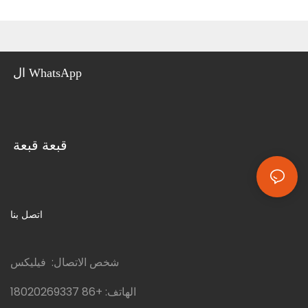
ال WhatsApp
قبعة قبعة
اتصل بنا
شخص الاتصال: فيليكس
الهاتف:
+86 18020269337