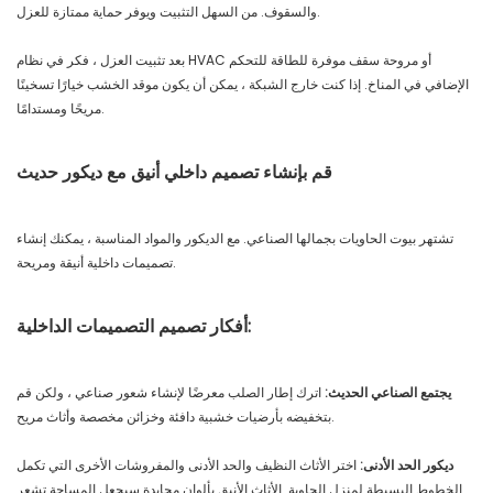
والسقوف. من السهل التثبيت ويوفر حماية ممتازة للعزل.
بعد تثبيت العزل ، فكر في نظام HVAC أو مروحة سقف موفرة للطاقة للتحكم
الإضافي في المناخ. إذا كنت خارج الشبكة ، يمكن أن يكون موقد الخشب خيارًا تسخينًا
مريحًا ومستدامًا.
قم بإنشاء تصميم داخلي أنيق مع ديكور حديث
تشتهر بيوت الحاويات بجمالها الصناعي. مع الديكور والمواد المناسبة ، يمكنك إنشاء
تصميمات داخلية أنيقة ومريحة.
أفكار تصميم التصميمات الداخلية:
يجتمع الصناعي الحديث:
اترك إطار الصلب معرضًا لإنشاء شعور صناعي ، ولكن قم
بتخفيضه بأرضيات خشبية دافئة وخزائن مخصصة وأثاث مريح.
ديكور الحد الأدنى:
اختر الأثاث النظيف والحد الأدنى والمفروشات الأخرى التي تكمل
الخطوط البسيطة لمنزل الحاوية. الأثاث الأنيق بألوان محايدة سيجعل المساحة تشعر