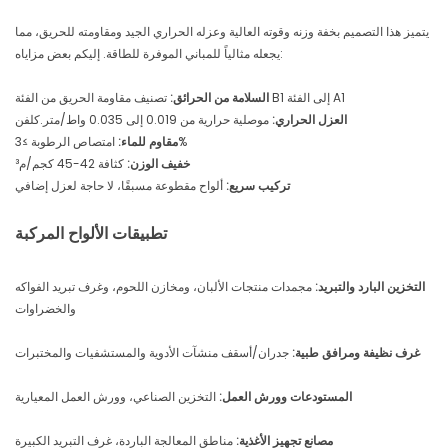
يتميز هذا التصميم بخفة وزنه وقوته العالية وعزله الحراري الجيد ومقاومته للحريق، مما
يجعله مثالياً للمباني الموفرة للطاقة. إليكم بعض مزاياه:
تصنيف مقاومة الحريق من الفئة B1 إلى الفئة A1
السلامة من الحرائق:
العزل الحراري:
موصلية حرارية من 0.019 إلى 0.035 واط/متر.كلفن
امتصاص الرطوبة ≤3%
مقاوم للماء:
خفيف الوزن:
كثافة 42-45 كجم/م³
تركيب سريع:
ألواح مقطوعة مسبقًا، لا حاجة لعزل إضافي
تطبيقات الألواح المركبة
التخزين البارد والتبريد:
مجمدات منتجات الألبان، ومخازن اللحوم، وغرف تبريد الفواكه
والخضراوات
غرف نظيفة ومرافق طبية:
جدران/أسقف منشآت الأدوية والمستشفيات والمختبرات
المستودعات وورش العمل:
التخزين الصناعي، وورش العمل المعيارية
مصانع تجهيز الأغذية:
مناطق المعالجة الباردة، غرف التبريد الكبيرة