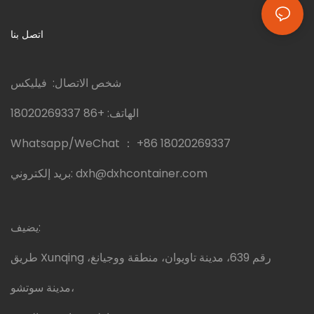
اتصل بنا
شخص الاتصال: فيليكس
الهاتف:
+86 18020269337
Whatsapp/WeChat ：
+86 18020269337
dxh@dxhcontainer.com
بريد إلكتروني:
يضيف:
طريق Xunqing رقم 639، مدينة تاويوان، منطقة ووجيانغ،
مدينة سوتشو،