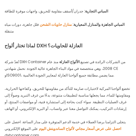
المباني التجارية:
جدران/أسقف مقاومة للحريق، واجهات موفرة للطاقة
المباني الجاهزة والمنازل المعيارية:
منازل حاويات الشحن
فلل جاهزة، دورات مياه
متنقلة
لماذا تختار ألواح DXH العازلة للحاويات؟
تُعدّ شركة DXH Container من الشركات الرائدة في تصنيع
الألواح العازلة
منذ عام
2008، وهي متخصصة في مواد البناء الجاهزة عالية الجودة. نحمل شهادتي CE
وISO9001، مما يضمن مطابقة جميع ألواحنا العازلة لمعايير الجودة العالمية.
تخضع ألواحنا المركبة لاختبارات صارمة للتأكد من مقاومتها للحريق، وكفاءتها الحرارية،
ومقاومتها للماء، مما يجعلها مناسبة لتطبيقات متنوعة، بدءًا من غرف التبريد وصولًا إلى
غرف العمليات النظيفة. سواء كنت بحاجة إلى استشارة فنية، أو مواصفات المنتج، أو
إرشادات التركيب، يمكنك التواصل معنا عبر واتساب، أو البريد الإلكتروني، أو الهاتف.
يتجلى التزامنا برضا العملاء في خدمة الدعم المتوفرة على مدار الساعة. احصل على
احصل على عرض أسعار مجاني لألواح الساندويتش اليوم
على الموقع الإلكتروني
dxhcontainer.com.