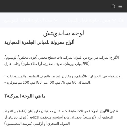
ي
منزل حاوية قابل للفصل
بيت الحاوية القابل للتوسيع
لوحة ساندويتش
ألواح معزولة للمباني الجاهزة المعيارية
الألواح المركبة هي نوع من المواد المركبة ذات سطح معدني (فولاذ مجلفن/ألومنيوم/
طلاء ملون) وقلب عازل (بولي يوريثان، صوف صخري، أو EPS).
- الاستخدام في: الجدران، والأسقف، ومخازن التبريد، والغرف النظيفة، والمستودعات.
- السماكة: 50 مم، 75 مم، 100 مم، 150 مم، 200 مم متوفرة.
ما هي اللوحة المركبة؟
تتكون
الألواح المركبة
من ثلاث طبقات: طبقتان معدنيتان خارجيتان (عادةً من الفولاذ
المجلفن أو الألومنيوم) تحصران مادة أساسية منخفضة الكثافة (البولي يوريثان أو
الصوف الصخري أو أوكسي كبريتيد المغنيسيوم).