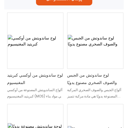
لوح ساندوتش من الجبس
لوح ساندويتش من أوكسي كبريتيد
والصوف الصخري مصنوع يدويًا
المغنيسيوم
ألواح الجبس والصوف الصخري المركبة
ألواح الساندويتش المصنوعة من أوكسي
المصنوعة يدويًا هي مادة مركبة تتميز
كبريتيد المغنيسيوم (MOS) هي مواد بناء
بحشوة داخلية من الصوف الصخري عالي
مسبقة الصنع خالية من الكلوريد، مصممة
الكثافة، وألواح جبسية ناعمة على كلا
خصيصًا للبيئات عالية المتطلبات. يتميز
السطحين. تُصنع هذه الألواح عالية الأداء،
كل لوح بنواة كثيفة من أوكسي كبريتيد
المدعمة بإطار من سبائك الألومنيوم أو
المغنيسيوم - مزيج من أكسيد
الفولاذ المجلفن، من خلال عملية تصنيع
المغنيسيوم، وكبريتات المغنيسيوم،