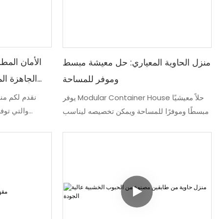
الأمان المطل
منزل الحاوية المعياري: حل معيشة مبسط
وموفر للمساحة
نوم) - حاويا
نقدم لكم منا
يوفر Modular Container House حلاً معيشيًا
والتي توفر
مبسطًا وموفرًا للمساحة ويمكن تخصيصه ليناسب
والراحة الفاخ
الاحتياجات الفردية. مع فوائد كونه منزلًا جاهزًا،
المعزولة 
فإنه يجمع بين الراحة والعملية لتجربة معيشية
سهلة
نوم، حماية ل