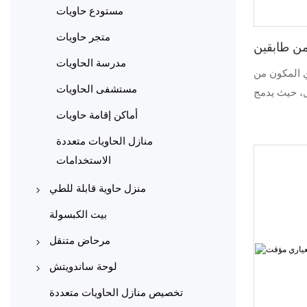
مستودع حاويات
متجر حاويات
من طابقين
مدرسة الحاويات
ري المكون من
مستشفى الحاويات
ل، حيث يدمج
ة ضمن هيكل
أماكن إقامة حاويات
مكاتب خاصة،
منازل الحاويات متعددة
مناطق لياقة
الاستخدامات
جات اليومية
صنيع المبنى
منزل حاوية قابلة للطي
يارية مسبقة
منازل حاويات قابلة للطي على
بيت الكبسولة
ة، ثم يُجمّع
شكل حرف X
مرحاض متنقل
صيص تصميمه
منازل حاويات قابلة للطي من النوع
مراحيض محمولة من الفولاذ
ه، ومساحاته
لوحة ساندويتش
Z
المطلي بالألوان
، مما يجعله
ألواح ساندويتش مصنوعة آليًا
تخصيص منازل الحاويات متعددة
آت الصناعية،