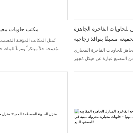
سية. تسمح هذه الوحدات المكتبية
والمشاريع التجارية، والمشاريع المؤس
كامل، مما يخلق انتقالًا سلسًا بين
من التطبيقات التي تتطلب مبنى م
لية والخارجية، ما يجعلها مثالية
وسريع التركيب.
ء، وإدارة الفعاليات، والمؤسسات
حاويات الفاخرة الجاهزة
مكتب حاويات معي
لتعليمية، أو متاجر البيع بالتجزئة.
ميعه مسبقًا بنوافذ زجاجية
تُمثل المكاتب المؤقتة المُصمم
مُدمجة حلاً مبتكراً ومرناً للبناء، ح
جاهز للحاويات الفاخرة المعياري
عمل فعّالة وسريعة للشركات للتوسع مح
 المصنع عبارة عن هيكل مُجهز
هذه الهياكل القابلة للتكيف الكفاء
ومصمم بنوافذ زجاجية ، مما يسمح
وإمكانية النشر السريع للمكاتب المؤقتة.
ي بدخول الفضاء. إنه يوفر تجربة
بتصميمه المخصص ومواده عالية
الجودة