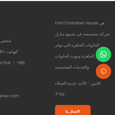
DXH Container House هي
شركة متخصصة في تصنيع منازل
شخص ال
الحاويات الجاهزة التي توفر
الهاتف:
+86 18020269337
المنازل الجاهزة وبيوت الحاويات
eChat ：
+86
والخدمات المخصصة.
الاثنين - الأحد: خدمة العملاء
24*7
iner.com
الاتصال بنا