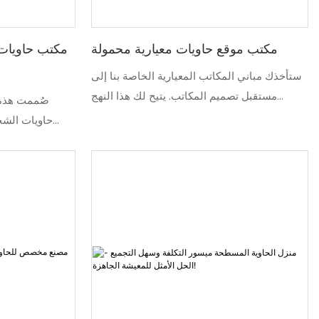
مكتب موقع حاويات معيارية محمولة
مكتب حاويات 
ستأخذك مباني المكاتب المعيارية الخاصة بنا إلى
مستقبل تصميم المكاتب. يتيح لك هذا النهج
صُممت هذه 
المبتكر تحويل مساحتك إلى بيئة عمل سلسة
حاويات الشحن
ومنتجة في وقت قصير. باستخدام الأقسام والأثاث
للطي خصيصًا ل
والإكسسوارات المعيارية، يمكنك تكوين أي شيء
عمل احترافية وم
بدءًا من محطات العمل المخصصة وحتى المناطق
البناء التقلي
التعاونية ومساحات الاستراحة
حيث يتم تجميعه
مسطح لضمان 
موقعكم. تت
القابلة للطي 
مما يزيد من الت