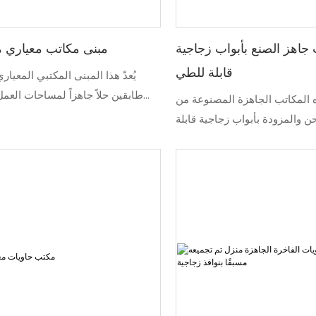
جاهز الصنع بأبواب زجاجية
مبنى مكاتب معياري 
قابلة للطي
يُعدّ هذا المبنى المكتبي المعيا
طابقين حلاً جاهزاً لمساحات العم
المكاتب الجاهزة المصنوعة من
العديد من المساحات الوظيفي
 والمزودة بأبواب زجاجية قابلة
معياري واحد. ويمكن أن يضم المبنى 
لشركات التي تحتاج إلى مساحة
وغرف اجتماعات، ودورات مياه، و
غلقة بالكامل، دون تكلفة أو مدة
بدنية، ومساحات مشتركة لتلبية الاحتيا
دي. يتم تصنيع كل وحدة في مصنعنا
لفرق العمل والموظفين. يتم ت
الحاصل على شهادة ISO في سوتشو، الصين،
المكتبي المعياري من مكونات مع
ا مسبقًا وفحصها وتغليفها بشكل
الصنع، ويتم إنتاجه في بيئة مصنع مُحكم
كفاءة الشحن قبل إرسالها إلى
بكفاءة عالية في الموقع. ويمكن تخ
ميز مكاتب الحاويات ذات الأبواب
الداخلي، وتشطيباته الخارجية، ومرافق
بإمكانية الوصول الجانبي الكامل،
الوظيفية وفقاً لمتطلبات المشروع
هوية ومرونة مساحة العمل مقارنةً
مناسباً لمواقع البناء، والمنش