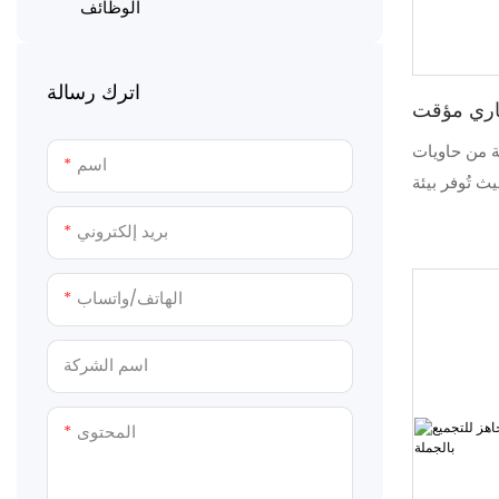
مراحيض وحمامات حاويات
الوظائف
ألواح ساندويتش مصنوعة يدوياً
سية، وغيرها
مراحيض بلاستيكية متنقلة
كتبياً مرناً
وحدات حمامات ودُش جاهزة الصنع
اترك رسالة
اري مؤقت
ة من حاويات
اسم
يث تُوفر بيئة
لياً. وتُوفر
بريد إلكتروني
ة والاستدامة
الهاتف/واتساب
اسم الشركة
المحتوى