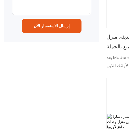
إرسال الاستفسار الآن
يثة: منزل
يع بالجملة
يعد Modern Flatpack Container Home حلاً
لأولئك الذين
بفضل أسعاره
حاويات عملية
مساحة معيشة
 نفس الوقت