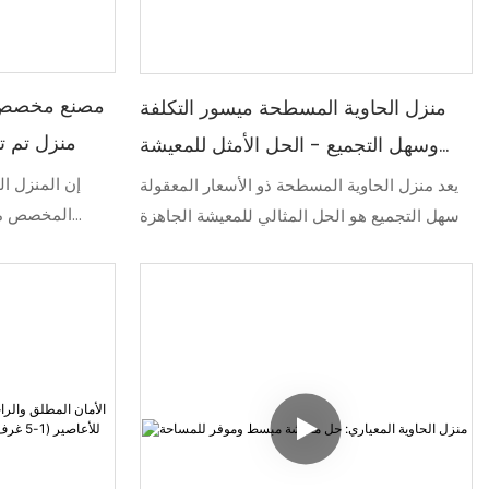
بالحاويات القيا
بفتح الجدار بال
المساحات الداخ
لمواقع البنا
مصنع مخصص لل
منزل الحاوية المسطحة ميسور التكلفة
ا
منزل تم تج
وسهل التجميع - الحل الأمثل للمعيشة
الجاهزة!
إن المنزل ال
يعد منزل الحاوية المسطحة ذو الأسعار المعقولة
المخصص من
وسهل التجميع هو الحل المثالي للمعيشة الجاهزة
مسبقًا مُجمَّع 
لأولئك الذين يبحثون عن الراحة والقدرة على
للضوء الطبيع
تحمل التكاليف. بفضل عملية التجميع البسيطة،
معيشية فاخرة 
يوفر هذا المنزل المعياري مزيجًا مثاليًا من
التطبيق العملي والراحة