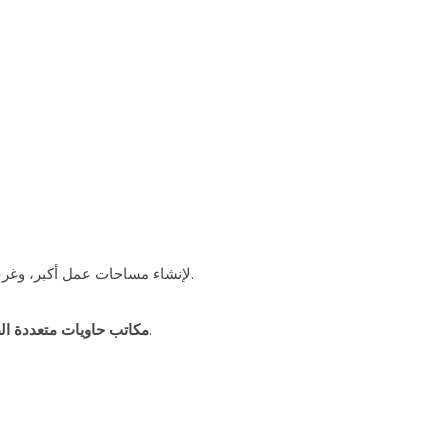
يتم دمجها جنبًا إلى جنب أو على شكل حرف L/U لإنشاء مساحات عمل أكبر، وغرف اجتماعات، ومكاتب. مناسبة لمراكز الاستجابة للطوارئ ومراكز القيادة.
تتراص الحاويات عموديًا لتشكيل مبانٍ مكتبية من الحاويات مكونة من طابقين أو ثلاثة طوابق، مما يزيد من المساحة في المناطق المحدودة.
مكاتب حاويات متعددة ال