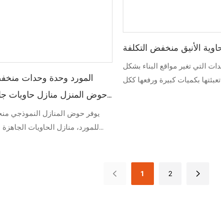
اوية الأنيق منخفض التكلفة
ات التي تغير مواقع البناء بشكل
المورد وحدة وحدات منخفض
عبئتها بكميات كبيرة ورفعها ككل
حوض المنزل منازل حاويات جا
رخيصة مكونة من طابقين من
يوفر حوض المنازل النموذجي منخ
للمورد، منازل الحاويات الجاهزة ا
جا
ميسور التكلفة لاحتياجات الإسكان
بفضل تصميمه المكون من طابقين
المنزل المعياري الجاهز مساحة معي
1
2
الحفاظ على نقطة سعر مناسب