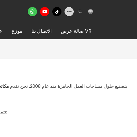
صالة عرض VR
الاتصال بنا
موزع
عن
تقوم شركة DXH Container بتصنيع حلول مساحات العمل الجاهزة منذ عام 2008. نحن نقدم
مكات
تتميز مكاتب الحاويات المعيارية التي نقدمها بمزايا السرعة وسهولة النقل والتخصيص مقارنةً بالمباني التقليدية. كل مكتب حاويات ننتجه يتميز بما يلي: