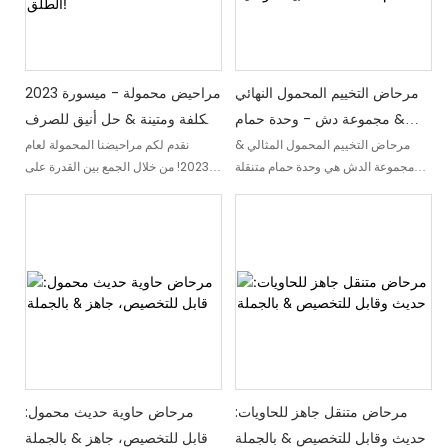
مرحاض مؤقتة.
مرحاض التخييم المحمول النهائي
2023 مراحيض محمولة - ميسورة
& مجموعة دش - وحدة حمام
التكلفة ومتينة & حل أنيق للصرف
متنقلة ذات كابينة فولاذية
الصحي في الهواء الطلق!
مرحاض التخييم المحمول المثالي &
نقدم لكم مراحيضنا المحمولة لعام
مجموعة الدش هي وحدة حمام متنقلة
2023! من خلال الجمع بين القدرة على
عالية الكفاءة مصممة للمغامرات
تحمل التكاليف والمتانة والأناقة، تم
الخارجية. بفضل كابينتها الفولاذية المتينة،
تصميم حلول الصرف الصحي الخارجية
فإنها توفر حلاً مناسبًا ومريحًا لجميع
هذه لتلبية احتياجاتك مع ضمان أقصى
احتياجات أدوات الزينة الخاصة بالتخييم
درجات الراحة والرفاهية
مرحاض متنقل جاهز للحاويات:
مرحاض حاوية حديث محمول:
حديث وقابل للتخصيص & بالجملة
قابل للتخصيص، جاهز & بالجملة