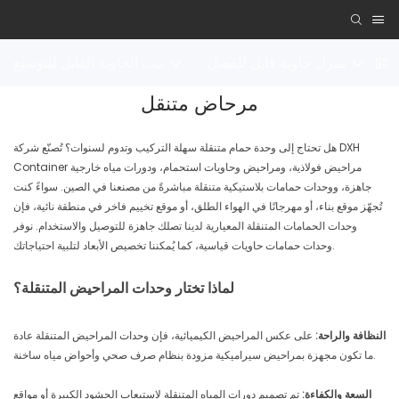
ي
منزل حاوية قابل للفصل
بيت الحاوية القابل للتوسيع
مرحاض متنقل
هل تحتاج إلى وحدة حمام متنقلة سهلة التركيب وتدوم لسنوات؟ تُصنّع شركة DXH
Container مراحيض فولاذية، ومراحيض وحاويات استحمام، ودورات مياه خارجية
جاهزة، ووحدات حمامات بلاستيكية متنقلة مباشرةً من مصنعنا في الصين. سواءً كنت
تُجهّز موقع بناء، أو مهرجانًا في الهواء الطلق، أو موقع تخييم فاخر في منطقة نائية، فإن
وحدات الحمامات المتنقلة المعيارية لدينا تصلك جاهزة للتوصيل والاستخدام. نوفر
وحدات حمامات حاويات قياسية، كما يُمكننا تخصيص الأبعاد لتلبية احتياجاتك.
لماذا تختار وحدات المراحيض المتنقلة؟
النظافة والراحة:
على عكس المراحيض الكيميائية، فإن وحدات المراحيض المتنقلة عادة
ما تكون مجهزة بمراحيض سيراميكية مزودة بنظام صرف صحي وأحواض مياه ساخنة.
السعة والكفاءة:
تم تصميم دورات المياه المتنقلة لاستيعاب الحشود الكبيرة أو مواقع