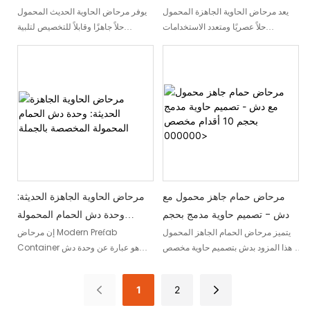
يعد مرحاض الحاوية الجاهزة المحمول
يوفر مرحاض الحاوية الحديث المحمول
حلاً عصريًا ومتعدد الاستخدامات
حلاً جاهزًا وقابلاً للتخصيص لتلبية
لاحتياجات الصرف الصحي. بفضل
الاحتياجات الصحية. تم تصميمه مع أخذ
تصميمه الحديث، وميزاته القابلة
تعدد الاستخدامات في الاعتبار، ويمكن
للتخصيص، وتوافره بالجملة، فهو يوفر
نقله وإعداده بسهولة، مما يجعله مثاليًا
الراحة والمرونة لمختلف المواقع
لمختلف المناسبات الخارجية أو
والمناسبات
التجمعات الكبيرة. بالإضافة إلى ذلك،
فهي متاحة للشراء بالجملة، مما يضمن
التطبيق العملي والراحة للشركات أو
المؤسسات التي تتطلب وحدات متعددة
مرحاض حمام جاهز محمول مع
مرحاض الحاوية الجاهزة الحديثة:
دش - تصميم حاوية مدمج بحجم
وحدة دش الحمام المحمولة
10 أقدام مخصص <000000
المخصصة بالجملة
يتميز مرحاض الحمام الجاهز المحمول
إن مرحاض Modern Prefab
هذا المزود بدش بتصميم حاوية مخصص
Container هو عبارة عن وحدة دش
ومدمج بطول 10 أقدام، مما يوفر حلاً
حمام محمولة وقابلة للتخصيص ومتوفرة
مريحًا ومتعدد الاستخدامات لاحتياجات
للبيع بالجملة. بفضل تصميمه الأنيق
1
2
الصرف الصحي أثناء التنقل. بفضل
وميزاته المبتكرة، فإنه يوفر حلاً مريحًا
تصميمه متعدد الاستخدامات، فهو الخيار
وحديثًا لاحتياجات الصرف الصحي