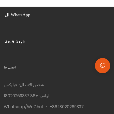
الأمثل لمختلف التطبيقات، مما يضمن
المؤقتة أو البعيدة
مساحة مريحة وفعالة للنظافة الشخصية
ال WhatsApp
قبعة قبعة
اتصل بنا
شخص الاتصال: فيليكس
الهاتف:
+86 18020269337
Whatsapp/WeChat ：
+86 18020269337