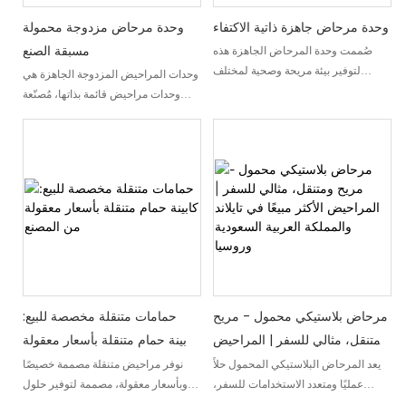
وحدة مرحاض جاهزة ذاتية الاكتفاء
وحدة مرحاض مزدوجة محمولة
مسبقة الصنع
صُممت وحدة المرحاض الجاهزة هذه
لتوفير بيئة مريحة وصحية لمختلف
وحدات المراحيض المزدوجة الجاهزة هي
الأماكن. وهي وحدة حمام معيارية مُصنّعة
وحدات مراحيض قائمة بذاتها، مُصنّعة
مسبقًا وجاهزة للتركيب. توفر الحمامات
مسبقًا في المصانع، وتجمع عادةً بين
الجاهزة حلاً فعالاً من حيث التكلفة
مرحاضين أو مرحاضين أرضيين في وحدة
ومريحًا للمشاريع التي تتطلب تركيبًا
واحدة. تتميز هذه المراحيض بهيكل
سريعًا وصيانة سهلة. على عكس
فولاذي متين وأنظمة سباكة وكهرباء
المراحيض التقليدية التي تتطلب توصيلًا
وتهوية متكاملة. توفر هذه الوحدات تركيبًا
دائمًا بشبكة الصرف الصحي وشبكة
سريعًا وراحةً في مواقع البناء، وأماكن
المياه الرئيسية، فإن وحدات الحمامات
الفعاليات، والمناطق النائية. كما أنها
الجاهزة عادةً ما تتضمن أنظمة تخزين
تقلل وقت التركيب والجهد المبذول
مياه الصرف الصحي وإمدادات المياه
مقارنةً بطرق البناء التقليدية. تتميز هذه
الخاصة بها.
الوحدات المعيارية بأنها اقتصادية وسهلة
النقل، وتُعد بديلاً ممتازًا لدورات المياه
مرحاض بلاستيكي محمول - مريح
حمامات متنقلة مخصصة للبيع:
الثابتة. يمكن تهيئتها للاستخدام المنفصل
ومتنقل، مثالي للسفر | المراحيض
كابينة حمام متنقلة بأسعار معقولة
للرجال والنساء، أو كمرافق مشتركة،
الأكثر مبيعًا في تايلاند والمملكة
من المصنع
يعد المرحاض البلاستيكي المحمول حلاً
نوفر مراحيض متنقلة مصممة خصيصًا
ويمكن نقلها بسهولة حسب الحاجة.
عمليًا ومتعدد الاستخدامات للسفر،
وبأسعار معقولة، مصممة لتوفير حلول
العربية السعودية وروسيا
ويوفر الراحة والتنقل أينما ذهبت. تتحدث
حمامات مريحة ومتنقلة. هذه الوحدات