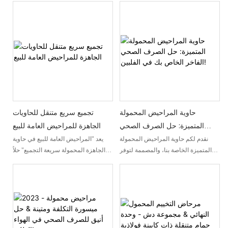
شعبيتها عن نفسها، كونها المراحيض
الجاهزة في المصنع مصممة خصيصًا
الأكثر مبيعًا في تايلاند والمملكة العربية
لتلبية احتياجاتك الخاصة، مما يضمن لك
السعودية وروسيا
الراحة والعملية أينما كنت.
حاوية المراحيض المحمولة
تجميع سريع متنقل للحاويات
المتميزة: حل الصرف الصحي
الجاهزة للمراحيض العامة للبيع
الفاخر الخاص بك في الفلبين!
نقدم لكم حاوية المراحيض المحمولة
يعد "المراحيض العامة للبيع في حاوية
المتميزة الخاصة بنا، والمصممة لتوفر
الجاهزة المحمولة سريعة التجميع" حلاً
لك حلاً صحيًا فاخرًا في الفلبين. توفر هذه
مصممًا بشكل ملائم وقابل للنشر بسرعة
المنشأة الحديثة الراحة والملاءمة
لاحتياجات الصرف الصحي العام. يوفر
المطلقة، وتلبي احتياجاتك الصحية بأعلى
منزل الحاوية الجاهزة المحمول هذا
معايير الجودة
وسائل راحة فعالة وعملية، مما يجعله
خيارًا مثاليًا لمختلف المناسبات الخارجية
أو المواقع النائية التي تتطلب مرافق