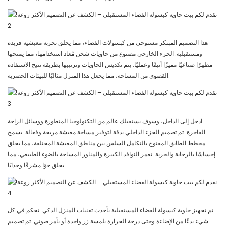
هذا التصميم المبتكر مستوحى من كبسولات الفضاء، مما يخلق تجربة معيشية فريدة
ومستقبلية. الجزء الخارجي مصنوع من حاويات شحن مُعاد استخدامها، مما يمنحها
مظهرًا صناعيًا مميزًا أنيقًا وعمليًا. يتم تكديس الحاويات وترتيبها بطريقة تتيح الاستفادة
القصوى من المساحة، مما يجعل هذا المنزل مثاليًا للبيئات الحضرية.
ادخل إلى الداخل، وسوف يستقبلك عالم من التكنولوجيا المتطورة ووسائل الراحة
الفاخرة. تم تصميم الجزء الداخلي بدقة لتوفير مساحة معيشة مريحة وفعالة. يسمح
مخطط الطابق المفتوح بالتكامل السلس بين مناطق المعيشة المختلفة، مما يخلق
إحساسًا بالرحابة والحرية. تغمر النوافذ الكبيرة والمناور المساحة بالضوء الطبيعي، مما
يخلق جوًا مشرقًا وجذابًا.
تم تجهيز حاوية كبسولة الفضاء المستقبلية بأحدث تقنيات المنزل الذكي. تحكم في كل
شيء بدءًا من الإضاءة وحتى درجة الحرارة بلمسة زر واحدة أو بأمر صوتي. تم تصميم