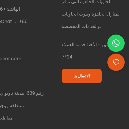
الحاويات الجاهزة التي توفر
الهاتف:
+86 18020269337
المنازل الجاهزة وبيوت الحاويات
eChat ：
+86
والخدمات المخصصة.
الاثنين - الأحد: خدمة العملاء
24*7
iner.com
الاتصال بنا
منطقة ووجيانغ، مدينة سوتشو،
مقاطعة