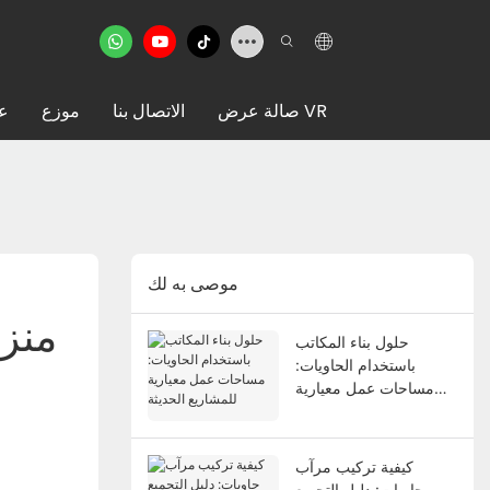
صالة عرض VR
الاتصال بنا
موزع
عن
موصى به لك
منز
حلول بناء المكاتب
باستخدام الحاويات:
مساحات عمل معيارية
للمشاريع الحديثة
كيفية تركيب مرآب
حاويات: دليل التجميع