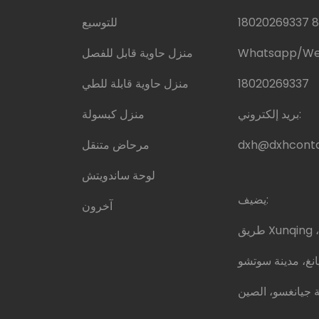
للتوسيع
Whatsapp/W
منزل حاوية قابل للفصل
18020269337
منزل حاوية قابلة للطي
بريد إلكتروني:
منزل كبسولة
dxh@dxhconta
مرحاض متنقل
لوحة ساندويتش
يضيف:
آخرون
طريق Xunqing رقم 639، مدينة تاويوان،
 جيانغسو، الصين