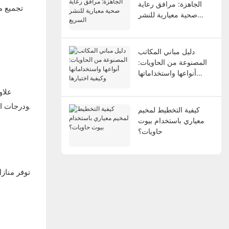
الجاهزة: مرافق رعاية
تجميع مي
صحية معيارية للنشر
السريع
دليل مباني المكاتب
المصنوعة من الحاويات:
أنواعها واستخداماتها
وكيفية اختيارها
علاو
ودرجات الحرارة المرتفعة. الهيكل الفولاذي للحاويات يجعلها مقاومة للنمل الأبيض والعفن والآفات الأخرى، مما يضمن بيئة معيشية آمنة وصحية للعائلات.
كيفية التخطيط لمخيم
معياري باستخدام بيوت
حاويات؟
توفر منازل