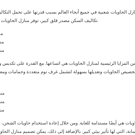
زل الحاويات شعبية في جميع أنحاء العالم بسبب قدرتها على تحمل التكا
تكاليف السكن مصدر قلق كبير، توفر منازل الحاويات حلاً ممتازًا للعائلات التي تبحث عن خيارات سكنية واسعة ومستدامة.
ن المزايا الرئيسية لمنازل الحاويات هي اتساعها. مع القدرة على تكديس و
خصيص الحاويات وتعديلها بسهولة لتشمل غرف نوم متعددة وحمامات ومطبخ
ويات هي أيضًا مستدامة للغاية. ومن خلال إعادة استخدام حاويات الشحن، ت
انة، التي لها تأثير بيئي كبير. بالإضافة إلى ذلك، يمكن تصميم منازل الح