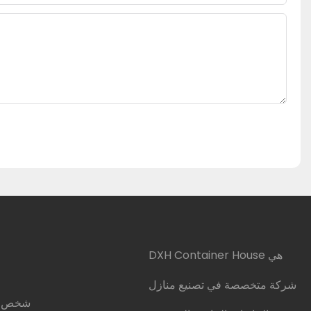
DXH Container House هي
شركة متخصصة في تصنيع منازل
شخص ال