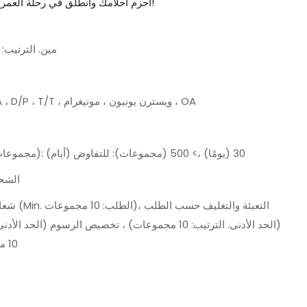
احزم أحلامك وانطلق في رحلة العمر، لأن منزلك الخيالي في انتظارك!
مين. الترتيب: 1 مجموعة
L/C ، D/A ، D/P ، T/T ، ويسترن يونيون ، مونيغرام ، OA
1-500 (مجموعات): 30 (يومًا) ،> 500 (مجموعات): للتفاوض (أيام)
الشح
شعار مخصص (Min. ا
(الحد الأدنى. الترتيب: 10 مجموعات) ، تخصيص الرسوم (الحد الأ
10 مجموعات)