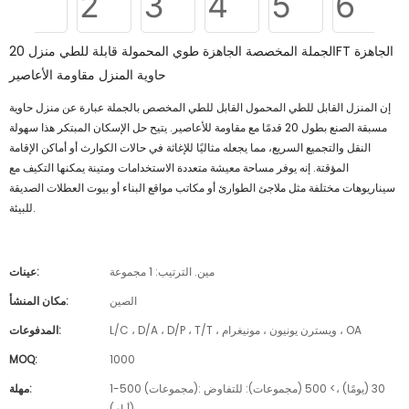
الجملة المخصصة الجاهزة طوي المحمولة قابلة للطي منزل 20FT الجاهزة
حاوية المنزل مقاومة الأعاصير
إن المنزل القابل للطي المحمول القابل للطي المخصص بالجملة عبارة عن منزل حاوية
مسبقة الصنع بطول 20 قدمًا مع مقاومة للأعاصير. يتيح حل الإسكان المبتكر هذا سهولة
النقل والتجميع السريع، مما يجعله مثاليًا للإغاثة في حالات الكوارث أو أماكن الإقامة
المؤقتة. إنه يوفر مساحة معيشة متعددة الاستخدامات ومتينة يمكنها التكيف مع
سيناريوهات مختلفة مثل ملاجئ الطوارئ أو مكاتب مواقع البناء أو بيوت العطلات الصديقة
للبيئة.
مين. الترتيب: 1 مجموعة
عينات:
الصين
مكان المنشأ:
L/C ، D/A ، D/P ، T/T ، ويسترن يونيون ، مونيغرام ، OA
المدفوعات:
MOQ:
1000
1-500 (مجموعات): 30 (يومًا) ،> 500 (مجموعات): للتفاوض
مهلة:
(أيام)