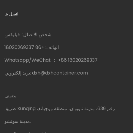
اتصل بنا
شخص الاتصال: فيليكس
الهاتف:
+86 18020269337
Whatsapp/WeChat ：
+86 18020269337
dxh@dxhcontainer.com
بريد إلكتروني:
يضيف:
طريق Xunqing رقم 639، مدينة تاويوان، منطقة ووجيانغ،
مدينة سوتشو،