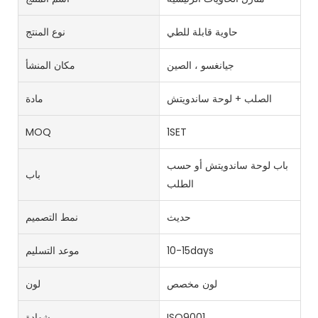
حاوية قابلة للطي
نوع المنتج
جيانغسو ، الصين
مكان المنشأ
الصلب + لوحة ساندويتش
مادة
MOQ
1SET
باب لوحة ساندويتش أو حسب
باب
الطلب
حديث
نمط التصميم
10-15days
موعد التسليم
لون مخصص
لون
ISO9001
شهادة