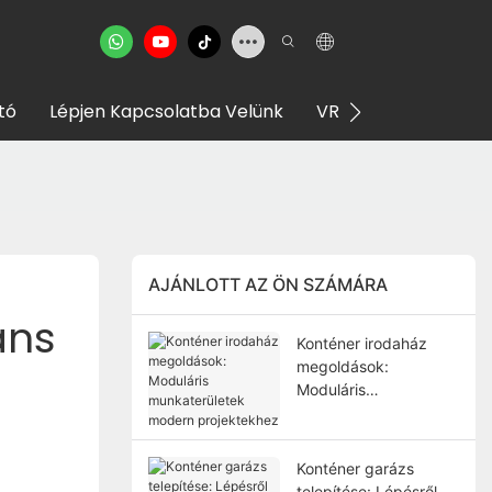
tó
Lépjen Kapcsolatba Velünk
VR Bemutatóterem
AJÁNLOTT AZ ÖN SZÁMÁRA
ns 
Konténer irodaház
megoldások:
Moduláris
munkaterületek
modern projektekhez
Konténer garázs
telepítése: Lépésről