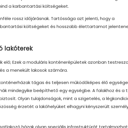
mind a karbantartási költségeket.
nféle rossz időjárásnak. Tartóssága azt jelenti, hogy a
antartási költségeket és hosszabb élettartamot jelentenek
 lakóterek
tik elő; Ezek a moduláris konténerépületek azonban testresz
 és a menekült lakosok számára.
a konténerházak tágas és teljesen működőképes élő egység
nyhák mindegyike beépíthető egy egységbe. A falakhoz és a 
iztosít. Olyan tulajdonságok, mint a szigetelés, a légkondic
közösség érzetét a lakóhelyüket elhagyni kényszerült személ
atlakozó házak olyan speciális infrastruktúrát tartalmazhat