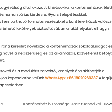
tügyi válság által okozott kihívásokkal, a konténerházak éle
s humanitárius kérdésre. Gyors telepítésükkel,
s fenntartható formatervezésükkel a konténerházak valószí
áférhető lakóhelyek biztosításában a lakóhelyüket elhagyni
ránti kereslet növekszik, a konténerházak sokoldalúságát é
g növeli a népszerűség és az alkalmazás, közvetlenül befoly
ét.
król és a moduláris tervekről, amelyek átalakíthatják a
oljon kapcsolatba velünk
WhatsApp: +86 18020269337
A legú
kapcsolatban.
Összecsukható tartályházak gyors összeszerelése
Konténerház biztonsága: Amit tudnod kell
Köv