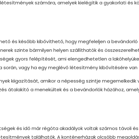
étesítmények számára, amelyek kielégítik a gyakorlati és k
thető és később kibővíthető, hogy megfeleljen a bevándorló
nerek szinte bármilyen helyen szállíthatók és összeszerelhet
gységek gyors felépítését, ami elengedhetetlen a lakóhelyük
a során, vagy ha egy meglévő létesítmény kibővítésére van 
ények kiigazítását, amikor a népesség szintje megemelkedik
etezés átalakító a menekültek és a bevándorlók házához, amel
tségek és idő már régóta akadályok voltak számos távoli és
i létesítmények találhatók. A konténerházak olcsóbb megoldá