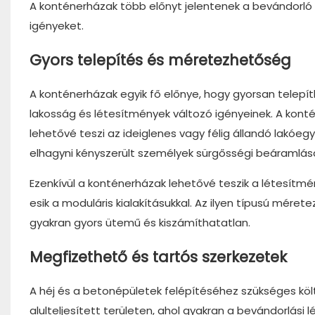
A konténerházak több előnyt jelentenek a bevándorló l
igényeket.
Gyors telepítés és méretezhetőség
A konténerházak egyik fő előnye, hogy gyorsan telepí
lakosság és létesítmények változó igényeinek. A konté
lehetővé teszi az ideiglenes vagy félig állandó lakóe
elhagyni kényszerült személyek sürgősségi beáramlás
Ezenkívül a konténerházak lehetővé teszik a létesítm
esik a moduláris kialakításukkal. Az ilyen típusú mér
gyakran gyors ütemű és kiszámíthatatlan.
Megfizethető és tartós szerkezetek
A héj és a betonépületek felépítéséhez szükséges köl
alulteljesített területen, ahol gyakran a bevándorlás