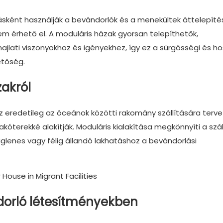
sként használják a bevándorlók és a menekültek áttelepíté
m érhető el. A moduláris házak gyorsan telepíthetők,
ajlati viszonyokhoz és igényekhez, így ez a sürgősségi és h
etőség.
akról
z eredetileg az óceánok közötti rakomány szállítására terv
terekké alakítják. Moduláris kialakítása megkönnyíti a száll
eiglenes vagy félig állandó lakhatáshoz a bevándorlási
dorló létesítményekben