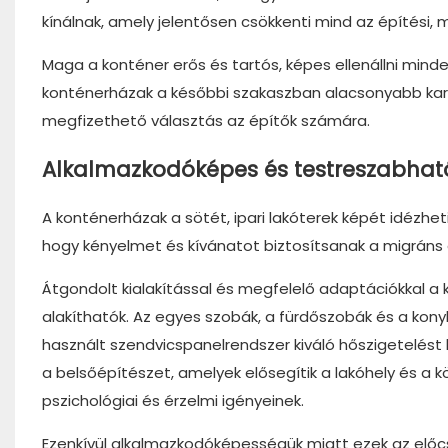
kínálnak, amely jelentősen csökkenti mind az építési, 
Maga a konténer erős és tartós, képes ellenállni minde
konténerházak a későbbi szakaszban alacsonyabb karb
megfizethető választás az építők számára.
Alkalmazkodóképes és testreszabható
A konténerházak a sötét, ipari lakóterek képét idézhe
hogy kényelmet és kívánatot biztosítsanak a migráns
Átgondolt kialakítással és megfelelő adaptációkkal 
alakíthatók. Az egyes szobák, a fürdőszobák és a ko
használt szendvicspanelrendszer kiváló hőszigetelést b
a belsőépítészet, amelyek elősegítik a lakóhely és a 
pszichológiai és érzelmi igényeinek.
Ezenkívül alkalmazkodóképességük miatt ezek az előcs