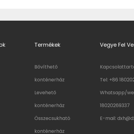
ok
Termékek
Vegye Fel Ve
Bővíthető
Kapcsolattartó
konténerház
Tel:
+86 18020
Levehető
Whatsapp/we
konténerház
18020269337
Összecsukható
E-mail:
dxh@dx
konténerház