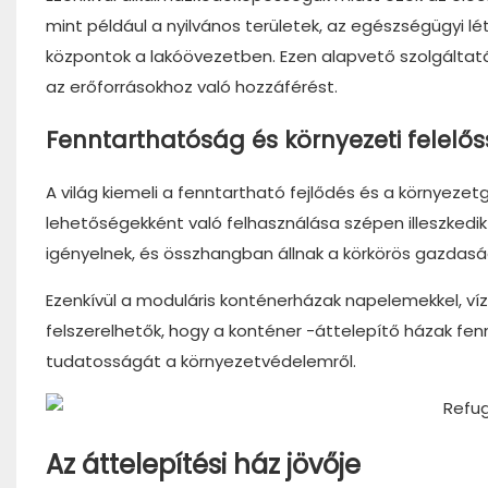
mint például a nyilvános területek, az egészségügyi 
központok a lakóövezetben. Ezen alapvető szolgáltatá
az erőforrásokhoz való hozzáférést.
Fenntarthatóság és környezeti felelő
A világ kiemeli a fenntartható fejlődés és a környezet
lehetőségekként való felhasználása szépen illeszked
igényelnek, és összhangban állnak a körkörös gazdaság
Ezenkívül a moduláris konténerházak napelemekkel, ví
felszerelhetők, hogy a konténer -áttelepítő házak fen
tudatosságát a környezetvédelemről.
Az áttelepítési ház jövője