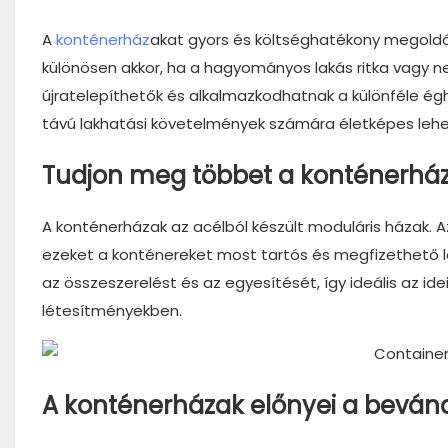
A
konténerház
akat gyors és költséghatékony megoldá
különösen akkor, ha a hagyományos lakás ritka vagy ne
újratelepíthetők és alkalmazkodhatnak a különféle égh
távú lakhatási követelmények számára életképes leh
Tudjon meg többet a konténerház
A konténerházak az acélból készült moduláris házak. A
ezeket a konténereket most tartós és megfizethető lakó
az összeszerelést és az egyesítését, így ideális az id
létesítményekben.
A konténerházak előnyei a beván