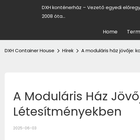
DXH konténerház – Vezető egyedi előreg
2008 óta...
Home
Term
DXH Container House
Hírek
A moduláris ház jövője:
A Moduláris Ház Jövő
Létesítményekben
2025-06-03