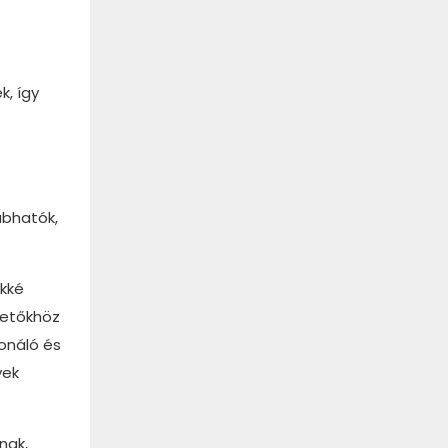
, így
abhatók,
ekké
tetőkhöz
ionáló és
yek
nak,