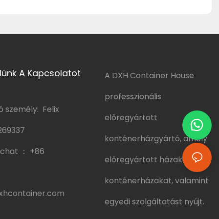
lünk A Kapcsolatot
A DXH Container House
professzionális
 személy: Felix
előregyártott
269337
konténerházgyártó, amely
chat ：
+86
előregyártott házakat és
konténerházakat, valamint
hcontainer.com
egyedi szolgáltatást nyújt.