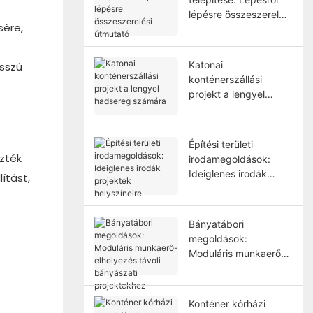
lépésre összeszerelési
sére,
útmutató
Katonai
osszú
konténerszállási
projekt a lengyel
hadsereg számára
Építési területi
ezték
irodamegoldások:
Ideiglenes irodák
ítást,
projektek helyszíneire
Bányatábori
megoldások:
Moduláris munkaerő-
elhelyezés távoli
bányászati ​​
projektekhez
Konténer kórházi