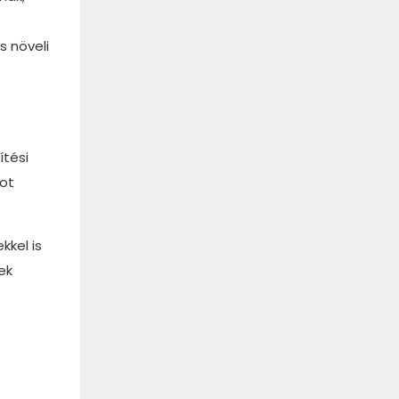
s növeli
ítési
got
kkel is
ek