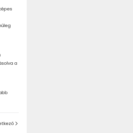
tképes
nűleg
s
ásolva a
jabb
etkező