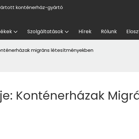
yártott konténerház-gyártó
ékek
Szolgáltatások
Hírek
Rólunk
Elosz
 konténerházak migráns létesítményekben
je: Konténerházak Migrá