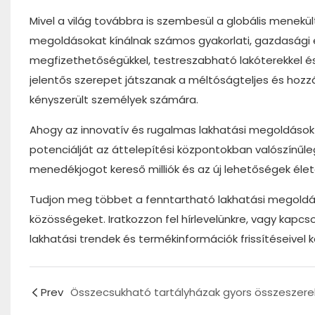
Mivel a világ továbbra is szembesül a globális menekül
megoldásokat kínálnak számos gyakorlati, gazdasági é
megfizethetőségükkel, testreszabható lakóterekkel é
jelentős szerepet játszanak a méltóságteljes és hozz
kényszerült személyek számára.
Ahogy az innovatív és rugalmas lakhatási megoldások i
potenciálját az áttelepítési központokban valószínűle
menedékjogot kereső milliók és az új lehetőségek élet
Tudjon meg többet a fenntartható lakhatási megoldáso
közösségeket. Iratkozzon fel hírlevelünkre, vagy kapcs
lakhatási trendek és termékinformációk frissítéseivel 
Prev