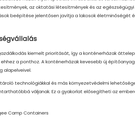
létesítmények, az oktatási létesítmények és az egészségügyi
sok beépítése jelentősen javítja a lakosok életminőségét é
sségvállalás
gazdálkodás kiemelt prioritását, így a konténerházak áttelep
ik ehhez a ponthoz. A konténerházak kevesebb új építőanya
 alapelveivel.
ztároló technológiákkal és más környezetvédelmi lehetősége
ntarthatóbbá váljanak. Ez a gyakorlat elősegítheti az ember