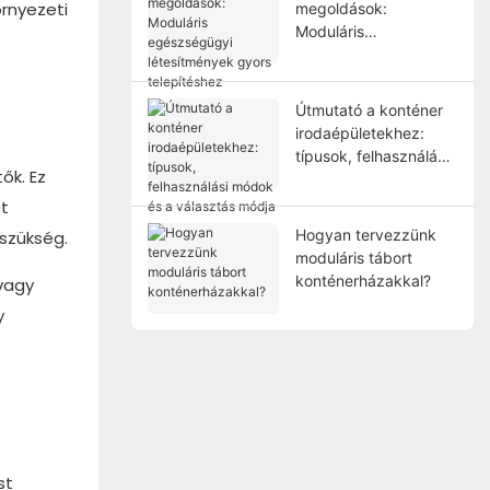
örnyezeti
megoldások:
Moduláris
egészségügyi
létesítmények gyors
telepítéshez
Útmutató a konténer
irodaépületekhez:
típusok, felhasználási
ők. Ez
módok és a választás
módja
et
Hogyan tervezzünk
szükség.
moduláris tábort
konténerházakkal?
 vagy
y
st