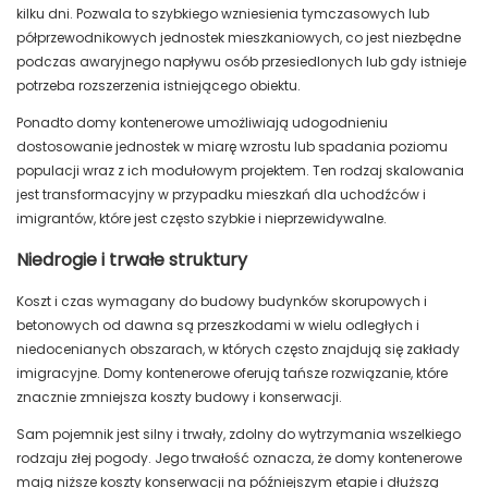
kilku dni. Pozwala to szybkiego wzniesienia tymczasowych lub
półprzewodnikowych jednostek mieszkaniowych, co jest niezbędne
podczas awaryjnego napływu osób przesiedlonych lub gdy istnieje
potrzeba rozszerzenia istniejącego obiektu.
Ponadto domy kontenerowe umożliwiają udogodnieniu
dostosowanie jednostek w miarę wzrostu lub spadania poziomu
populacji wraz z ich modułowym projektem. Ten rodzaj skalowania
jest transformacyjny w przypadku mieszkań dla uchodźców i
imigrantów, które jest często szybkie i nieprzewidywalne.
Niedrogie i trwałe struktury
Koszt i czas wymagany do budowy budynków skorupowych i
betonowych od dawna są przeszkodami w wielu odległych i
niedocenianych obszarach, w których często znajdują się zakłady
imigracyjne. Domy kontenerowe oferują tańsze rozwiązanie, które
znacznie zmniejsza koszty budowy i konserwacji.
Sam pojemnik jest silny i trwały, zdolny do wytrzymania wszelkiego
rodzaju złej pogody. Jego trwałość oznacza, że ​​domy kontenerowe
mają niższe koszty konserwacji na późniejszym etapie i dłuższą