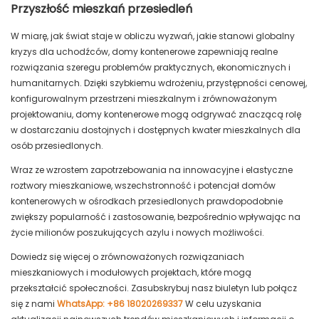
Przyszłość mieszkań przesiedleń
W miarę, jak świat staje w obliczu wyzwań, jakie stanowi globalny
kryzys dla uchodźców, domy kontenerowe zapewniają realne
rozwiązania szeregu problemów praktycznych, ekonomicznych i
humanitarnych. Dzięki szybkiemu wdrożeniu, przystępności cenowej,
konfigurowalnym przestrzeni mieszkalnym i zrównoważonym
projektowaniu, domy kontenerowe mogą odgrywać znaczącą rolę
w dostarczaniu dostojnych i dostępnych kwater mieszkalnych dla
osób przesiedlonych.
Wraz ze wzrostem zapotrzebowania na innowacyjne i elastyczne
roztwory mieszkaniowe, wszechstronność i potencjał domów
kontenerowych w ośrodkach przesiedlonych prawdopodobnie
zwiększy popularność i zastosowanie, bezpośrednio wpływając na
życie milionów poszukujących azylu i nowych możliwości.
Dowiedz się więcej o zrównoważonych rozwiązaniach
mieszkaniowych i modułowych projektach, które mogą
przekształcić społeczności. Zasubskrybuj nasz biuletyn lub połącz
się z nami
WhatsApp: +86 18020269337
W celu uzyskania