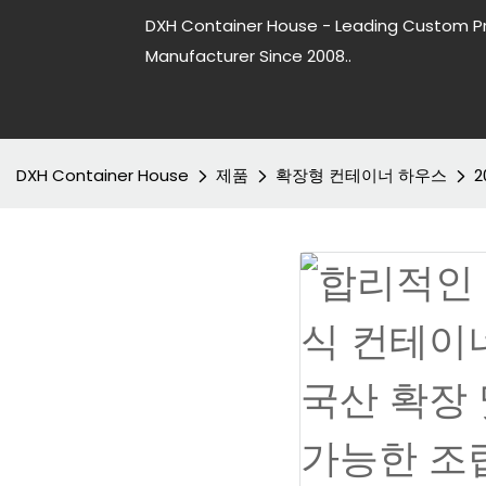
DXH Container House - Leading Custom P
Manufacturer Since 2008..
DXH Container House
제품
확장형 컨테이너 하우스