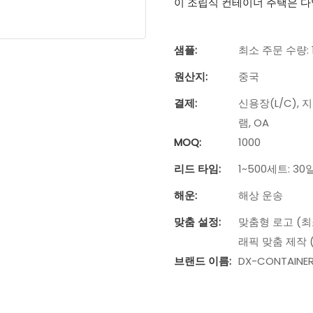
이 조립식 컨테이너 주택은 다
샘플:
최소 주문 수량:
원산지:
중국
결제:
신용장(L/C), 
램, OA
MOQ:
1000
리드 타임:
1~500세트: 30
해운:
해상 운송
맞춤 설정:
맞춤형 로고 (최소
래픽 맞춤 제작 (
브랜드 이름:
DX-CONTAINE