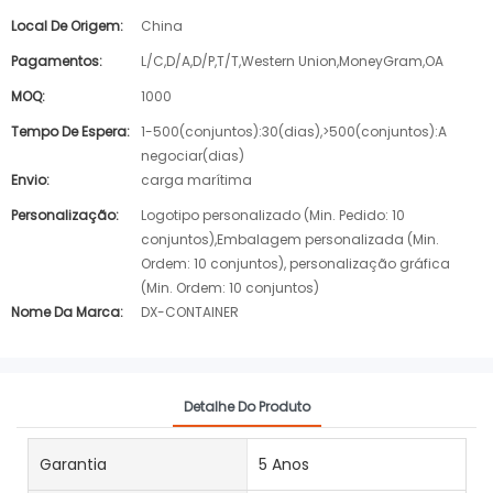
Local De Origem:
China
Pagamentos:
L/C,D/A,D/P,T/T,Western Union,MoneyGram,OA
MOQ:
1000
Tempo De Espera:
1-500(conjuntos):30(dias),>500(conjuntos):A
negociar(dias)
Envio:
carga marítima
Personalização:
Logotipo personalizado (Min. Pedido: 10
conjuntos),Embalagem personalizada (Min.
Ordem: 10 conjuntos), personalização gráfica
(Min. Ordem: 10 conjuntos)
Nome Da Marca:
DX-CONTAINER
Detalhe Do Produto
Garantia
5 Anos