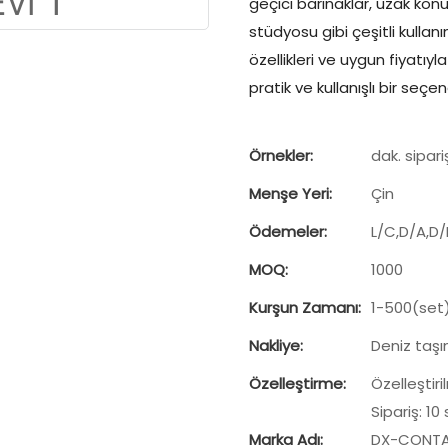
geçici barınaklar, uzak ko
stüdyosu gibi çeşitli kullanı
özellikleri ve uygun fiyatıyl
pratik ve kullanışlı bir seçen
Örnekler:
dak. sipari
Menşe Yeri:
Çin
Ödemeler:
L/C,D/A,D
MOQ:
1000
Kurşun Zamanı:
1-500(set
Nakliye:
Deniz taşı
Özelleştirme:
Özelleştiri
Sipariş: 10
Marka Adı:
DX-CONTA