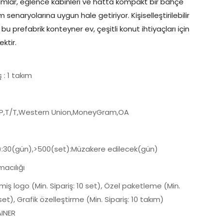
numlar, eğlence kabinleri ve hatta kompakt bir bahçe
m senaryolarına uygun hale getiriyor. Kişiselleştirilebilir
a bu prefabrik konteyner ev, çeşitli konut ihtiyaçları için
ektir.
ş : 1 takım
/P,T/T,Western Union,MoneyGram,OA
):30(gün),>500(set):Müzakere edilecek(gün)
macılığı
lmiş logo (Min. Sipariş: 10 set), Özel paketleme (Min.
 set), Grafik özelleştirme (Min. Sipariş: 10 takım)
INER