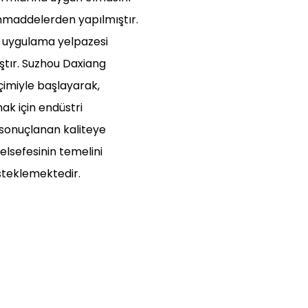
ammaddelerden yapılmıştır.
iş uygulama yelpazesi
ştır. Suzhou Daxiang
çimiyle başlayarak,
ak için endüstri
e sonuçlanan kaliteye
elsefesinin temelini
esteklemektedir.