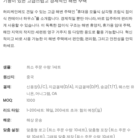
기능이 있는 고급스럽고 경제적인 해변 주택
허리케인에도 견딜 수 있는 고급 해변 주택인 "휴대용 모듈식 삼각형 조립식 접이
식 컨테이너 하우스"를 소개합니다. 경제적일 뿐만 아니라, 바로 입주하여 편리하
게 사용할 수 있습니다. 이 독특한 접이식 구조는 해변 휴양지, 휴가용 임대 주택,
해안 지역의 작지만 세련된 영구 거주지 등 다양한 용도로 활용 가능합니다. 혁신
적이고 바로 사용 가능한 이 해변 주택에서 편안함, 편리함, 그리고 안전성을 만끽
하세요.
샘플:
최소 주문 수량: 1세트
원산지:
중국
결제:
신용장(L/C), 지급결제(D/A), 지급결제(D/P), 송금(T/T), 웨스턴 유
니온, 머니그램, OA
MOQ:
1000
리드 타임:
1~200세트: 18일, 200세트 초과: 협의 예정(일)
해운:
해상 운송
맞춤 설정:
맞춤형 로고 (최소 주문 수량: 10세트), 맞춤형 포장 (최소 주문 수
량: 10세트), 그래픽 맞춤 제작 (최소 주문 수량: 10세트)