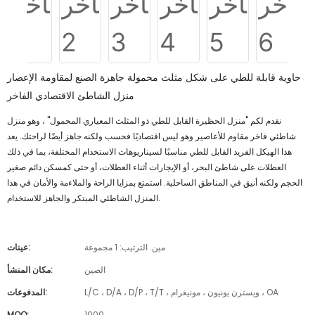
حاوية قابلة للطي على شكل مثلث محمولة جاهزة الصنع لمقاومة الإعصار
منزل الشاطئ الاقتصادي الفاخر
نقدم لكم "منزل الحظيرة القابل للطي ذو المثلث المعياري المحمول" ، وهو منزل
شاطئي فاخر مقاوم للأعاصير وهو ليس اقتصاديًا فحسب ولكنه جاهز أيضًا لراحتك. يعد
هذا الهيكل الفريد القابل للطي مناسبًا لسيناريوهات الاستخدام المختلفة، بما في ذلك
العطلات على شاطئ البحر، أو الإيجارات أثناء العطلات، أو حتى كمسكن دائم صغير
الحجم ولكنه أنيق في المناطق الساحلية. استمتع بمزايا الراحة والملاءمة والأمان في هذا
المنزل الشاطئي المبتكر والجاهز للاستخدام.
مين. الترتيب: 1 مجموعة
عينات:
الصين
مكان المنشأ:
L/C ، D/A ، D/P ، T/T ، ويسترن يونيون ، مونيغرام ، OA
المدفوعات:
MOQ:
1000