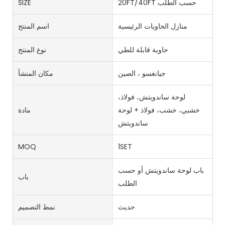
20FT/40FT حسب الطلب
SIZE
منازل الحاويات الرئيسية
اسم المنتج
حاوية قابلة للطي
نوع المنتج
جيانغسو ، الصين
مكان المنشأ
لوحة ساندويتش، فولاذ،
خشبي، خشب، فولاذ + لوحة
مادة
ساندويتش
MOQ
1SET
باب لوحة ساندويتش أو حسب
باب
الطلب
حديث
نمط التصميم