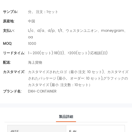
サンプル:
分。 注文：1セット
原産地:
中国
支払い:
L/c、d/a、d/p、t/t、ウェスタンユニオン、moneygram、
oa
MOQ:
1000
リードタイム:
1～200(セット):18(日)、>200(セット):応相談(日)
配送:
海上貨物
カスタマイズ:
カスタマイズされたロゴ（最小 注文: 10 セット)、カスタマイズ
されたパッケージ (最小。 オーダー: 10 セット),グラフィックの
カスタマイズ (最小. 注文数：10セット）
ブランド名:
DXH-CONTAINER
製品詳細
保証
5 年