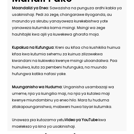
Maandalizi ya Eneo:
Sawazisha na punguza ardhi kabla ya
usakinishaji. Pedi za zege, changarawe iliyoganda, au
marundo ya skrubu yanayoweza kurekebishwa yote
yanaweza kutumika kama msingi. Msingi wa zege
hauhitajiki kwa ajili ya kuwekewa ghorofa moja.
Kupakua na Kufungua:
Kreni au kifaa cha kushikilia huinua
kifaa kwa kutumia sehemu za kuinua zilizowekwa
kiwandani na kukiweka kwenye msingi ulioandaliwa. Paa
huinuliwa, kuta za pembeni hufunguka, na muundo
hufungwa katika nafasi yake.
Muunganisho wa Huduma:
Unganisha usambazaji wa
umeme, njia ya kuingilia maji, na njia ya kutolea maji
kwenye miundombinu ya eneo hilo. Mara tu huduma
zitakapounganishwa, mabweni huwa tayari kutumika.
Unaweza pia kutazama yetu
Video ya YouTube
kwa
maelekezo ya kina ya usakinishaji.