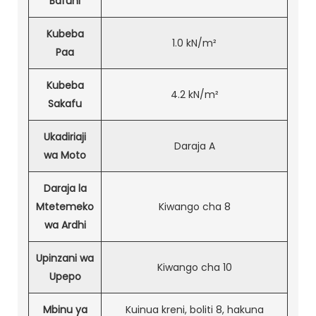
Bafuni
Kubeba
1.0 kN/m²
Paa
Kubeba
4.2 kN/m²
Sakafu
Ukadiriaji
Daraja A
wa Moto
Daraja la
Mtetemeko
Kiwango cha 8
wa Ardhi
Upinzani wa
Kiwango cha 10
Upepo
Mbinu ya
Kuinua kreni, boliti 8, hakuna