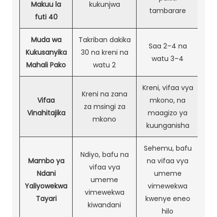
Makuu la
kukunjwa
tambarare
futi 40
Muda wa
Takriban dakika
Saa 2–4 ​​na
Kukusanyika
30 na kreni na
watu 3–4
Mahali Pako
watu 2
Kreni, vifaa vya
Kreni na zana
Vifaa
mkono, na
za msingi za
Vinahitajika
maagizo ya
mkono
kuunganisha
Sehemu, bafu
Ndiyo, bafu na
Mambo ya
na vifaa vya
vifaa vya
Ndani
umeme
umeme
Yaliyowekwa
vimewekwa
vimewekwa
Tayari
kwenye eneo
kiwandani
hilo