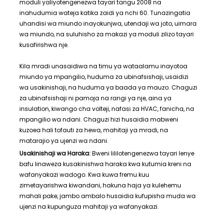
moduli yaliyotengenezwa tayari tangu 2008 na
inahudumia wateja katika zaidi ya nchi 60. Tunazingatia
uhandisi wa miundo inayokunjwa, utendaji wa joto, uimara
wa miundo, na suluhisho za makazi ya moduli zilizo tayari
kusafirishwa nje.
Kila mradi unasaidiwa na timu ya wataalamu inayotoa
miundo ya mpangilio, huduma za ubinafsishaji, usaidizi
wa usakinishaji, na huduma ya baada ya mauzo. Chaguzi
za ubinafsishaji ni pamoja na rangi ya nje, aina ya
insulation, kiwango cha volteji, nafasi za HVAC, fanicha, na
mpangilio wa ndani. Chaguzi hizi husaidia mabweni
kuzoea hali tofauti za hewa, mahitaji ya mradi, na
matarajio ya ujenzi wa ndani.
Usakinishaji wa Haraka:
Bweni lililotengenezwa tayari lenye
bafu linaweza kusakinishwa haraka kwa kutumia kreni na
wafanyakazi wadogo. Kwa kuwa fremu kuu
zimetayarishwa kiwandani, hakuna haja ya kulehemu
mahali pake, jambo ambalo husaidia kufupisha muda wa
ujenzi na kupunguza mahitaji ya wafanyakazi.