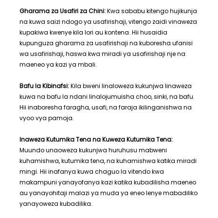
Gharama za Usafiri za Chini:
Kwa sababu kitengo hujikunja
na kuwa saizi ndogo ya usafirishaji, vitengo zaidi vinaweza
kupakiwa kwenye kila lori au kontena. Hii husaidia
kupunguza gharama za usafirishaji na kuboresha ufanisi
wa usafirishaji, haswa kwa miradi ya usafirishaji nje na
maeneo ya kazi ya mbali.
Bafu la Kibinafsi:
Kila bweni linaloweza kukunjwa linaweza
kuwa na bafu la ndani linalojumuisha choo, sinki, na bafu.
Hii inaboresha faragha, usafi, na faraja ikilinganishwa na
vyoo vya pamoja.
Inaweza Kutumika Tena na Kuweza Kutumika Tena:
Muundo unaoweza kukunjwa huruhusu mabweni
kuhamishwa, kutumika tena, na kuhamishwa katika miradi
mingi. Hii inafanya kuwa chaguo la vitendo kwa
makampuni yanayofanya kazi katika kubadilisha maeneo
au yanayohitaji malazi ya muda ya eneo lenye mabadiliko
yanayoweza kubadilika.