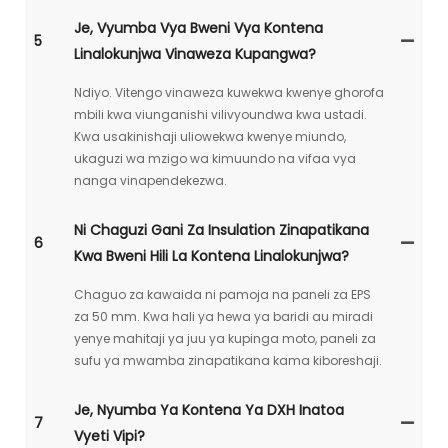
Je, Vyumba Vya Bweni Vya Kontena
5
Linalokunjwa Vinaweza Kupangwa?
Ndiyo. Vitengo vinaweza kuwekwa kwenye ghorofa
mbili kwa viunganishi vilivyoundwa kwa ustadi.
Kwa usakinishaji uliowekwa kwenye miundo,
ukaguzi wa mzigo wa kimuundo na vifaa vya
nanga vinapendekezwa.
Ni Chaguzi Gani Za Insulation Zinapatikana
6
Kwa Bweni Hili La Kontena Linalokunjwa?
Chaguo za kawaida ni pamoja na paneli za EPS
za 50 mm. Kwa hali ya hewa ya baridi au miradi
yenye mahitaji ya juu ya kupinga moto, paneli za
sufu ya mwamba zinapatikana kama kiboreshaji.
Je, Nyumba Ya Kontena Ya DXH Inatoa
7
Vyeti Vipi?