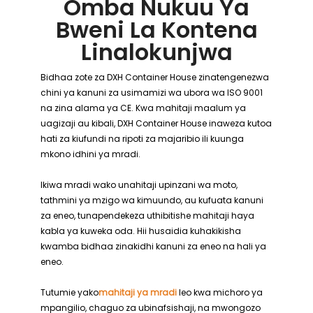
Omba Nukuu Ya
Bweni La Kontena
Linalokunjwa
Bidhaa zote za DXH Container House zinatengenezwa
chini ya kanuni za usimamizi wa ubora wa ISO 9001
na zina alama ya CE. Kwa mahitaji maalum ya
uagizaji au kibali, DXH Container House inaweza kutoa
hati za kiufundi na ripoti za majaribio ili kuunga
mkono idhini ya mradi.
Ikiwa mradi wako unahitaji upinzani wa moto,
tathmini ya mzigo wa kimuundo, au kufuata kanuni
za eneo, tunapendekeza uthibitishe mahitaji haya
kabla ya kuweka oda. Hii husaidia kuhakikisha
kwamba bidhaa zinakidhi kanuni za eneo na hali ya
eneo.
Tutumie yako
mahitaji ya mradi
leo kwa michoro ya
mpangilio, chaguo za ubinafsishaji, na mwongozo