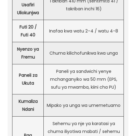
Takriban 410 mm (sentimita 41 /
Usafiri
takriban inchi 16)
Uliokunjwa
Futi 20 /
Inafaa kwa watu 2–4 / watu 4-8
Futi 40
Nyenzo ya
Chuma kilichofunikwa kwa unga
Fremu
Paneli ya sandwichi yenye
Paneli za
mchanganyiko wa 50 mm (EPS,
Ukuta
sufu ya mwamba, kiini cha PU)
Kumaliza
Mipako ya unga wa umemetuamo
Ndani
Sehemu ya nje ya karatasi ya
chuma iliyotiwa mabati / sehemu
Paa