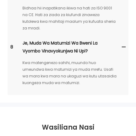
Bidhaa hii inapatikana ikiwa na hati za ISO 9001
na CE. Hati za ziada za kiufundi zinaweza
kutolewa kwa mahitaji maalum ya kufuata sheria
za mradi.
Je, Muda Wa Matumizi Wa Bweni La
8
Vyombo Vinavyokunjwa Ni Upi?
Kwa matengenezo sahihi, muundo huo
umeundwa kwa matumizi ya muda mrefu. Usafi
wa mara kwa mara na ukaguzi wa kutu utasaidia
kuongeza muda wa matumizi.
Wasiliana Nasi