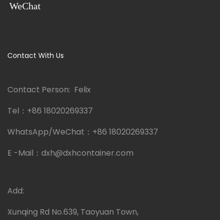
WeChat
Contact With Us
Contact Person: Felix
Tel：
+86 18020269337
WhatsApp/WeChat：
+86 18020269337
E -Mail：
dxh@dxhcontainer.com
Add:
Xunqing Rd No.639, Taoyuan Town,