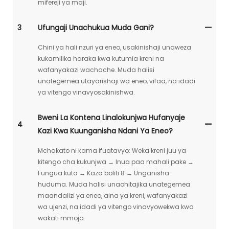
mifereji ya maji.
3
Ufungaji Unachukua Muda Gani?
Chini ya hali nzuri ya eneo, usakinishaji unaweza
kukamilika haraka kwa kutumia kreni na
wafanyakazi wachache. Muda halisi
unategemea utayarishaji wa eneo, vifaa, na idadi
ya vitengo vinavyosakinishwa.
Bweni La Kontena Linalokunjwa Hufanyaje
4
Kazi Kwa Kuunganisha Ndani Ya Eneo?
Mchakato ni kama ifuatavyo: Weka kreni juu ya
kitengo cha kukunjwa → Inua paa mahali pake →
Fungua kuta → Kaza boliti 8 → Unganisha
huduma. Muda halisi unaohitajika unategemea
maandalizi ya eneo, aina ya kreni, wafanyakazi
wa ujenzi, na idadi ya vitengo vinavyowekwa kwa
wakati mmoja.