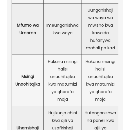
Uunganishaji
wa waya wa
Mfumo wa
Imeunganishwa
mwisho kwa
Umeme
kwa waya
kawaida
hufanywa
mahali pa kazi
Hakuna msingi
Hakuna msingi
halisi
halisi
Msingi
unaohitajika
unaohitajika
Unaohitajika
kwa matumizi
kwa matumizi
ya ghorofa
ya ghorofa
moja
moja
Hujikunja chini
Hutenganishwa
kwa ajili ya
na paneli kwa
Uhamishaji
usafirishaji
ajili ya