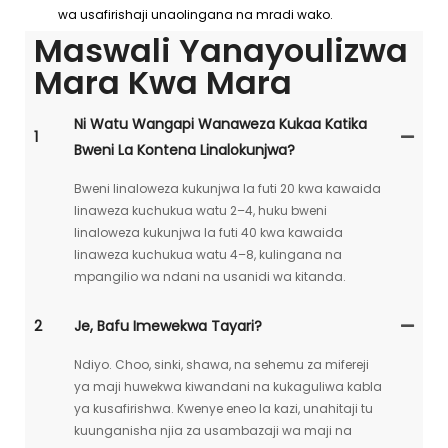
wa usafirishaji unaolingana na mradi wako.
Maswali Yanayoulizwa
Mara Kwa Mara
Ni Watu Wangapi Wanaweza Kukaa Katika
1
Bweni La Kontena Linalokunjwa?
Bweni linaloweza kukunjwa la futi 20 kwa kawaida
linaweza kuchukua watu 2–4, huku bweni
linaloweza kukunjwa la futi 40 kwa kawaida
linaweza kuchukua watu 4–8, kulingana na
mpangilio wa ndani na usanidi wa kitanda.
2
Je, Bafu Imewekwa Tayari?
Ndiyo. Choo, sinki, shawa, na sehemu za mifereji
ya maji huwekwa kiwandani na kukaguliwa kabla
ya kusafirishwa. Kwenye eneo la kazi, unahitaji tu
kuunganisha njia za usambazaji wa maji na