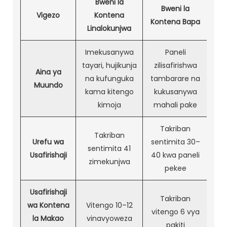
Bweni la
Bweni la
Vigezo
Kontena
Kontena Bapa
Linalokunjwa
Imekusanywa
Paneli
tayari, hujikunja
zilisafirishwa
Aina ya
na kufunguka
tambarare na
Muundo
kama kitengo
kukusanywa
kimoja
mahali pake
Takriban
Takriban
Urefu wa
sentimita 30–
sentimita 41
Usafirishaji
40 kwa paneli
zimekunjwa
pekee
Usafirishaji
Takriban
wa Kontena
Vitengo 10–12
vitengo 6 vya
la Makao
vinavyoweza
pakiti