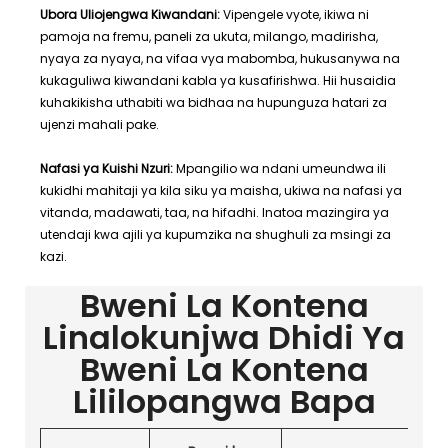
Ubora Uliojengwa Kiwandani:
Vipengele vyote, ikiwa ni
pamoja na fremu, paneli za ukuta, milango, madirisha,
nyaya za nyaya, na vifaa vya mabomba, hukusanywa na
kukaguliwa kiwandani kabla ya kusafirishwa. Hii husaidia
kuhakikisha uthabiti wa bidhaa na hupunguza hatari za
ujenzi mahali pake.
Nafasi ya Kuishi Nzuri:
Mpangilio wa ndani umeundwa ili
kukidhi mahitaji ya kila siku ya maisha, ukiwa na nafasi ya
vitanda, madawati, taa, na hifadhi. Inatoa mazingira ya
utendaji kwa ajili ya kupumzika na shughuli za msingi za
kazi.
Bweni La Kontena
Linalokunjwa Dhidi Ya
Bweni La Kontena
Lililopangwa Bapa