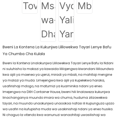
Bweni La Kontena La Kukunjwa Lililowekwa Tayari Lenye Bafu
Ya Chumba Cha Kulala
Bweni la Kontena Linalokunjwa Lililowekwa Tayari Lenye Bafu la Ndani
ni suluhisho la makazi ya kawaida lililojengwa kiwandani lililoundwa
kwa ajili ya maeneo ya ujenzi, miradi ya mbali, na mahitaji mengine
ya malazi ya muda. Limejengwa kwa ajili ya kupelekwa haraka,
usafirishaji mdogo, na matumizi ya kuaminika ndani ya eneo.
Imejengwa na DXH Container House, bweni hili linaloweza kukunjwa
linachanganya muundo imara wa chuma, huduma zilizowekwa
tayari, na muundo unaokunjwa unaookoa nafasi ili kupunguza ujazo
wa usafiri na kufupisha muda wa usakinishaji ndani ya eneo husika.
Ni chaguo la vitendo kwa wanunuzi wanaohitaji uwasilishaji wa