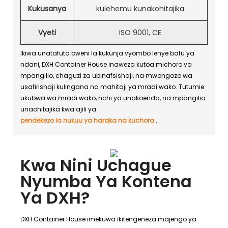
Kukusanya
kulehemu kunakohitajika
Vyeti
ISO 9001, CE
Ikiwa unatafuta bweni la kukunja vyombo lenye bafu ya
ndani, DXH Container House inaweza kutoa michoro ya
mpangilio, chaguzi za ubinafsishaji, na mwongozo wa
usafirishaji kulingana na mahitaji ya mradi wako. Tutumie
ukubwa wa mradi wako, nchi ya unakoenda, na mpangilio
unaohitajika kwa ajili ya
pendekezo la nukuu ya haraka na kuchora
.
Kwa Nini Uchague
Nyumba Ya Kontena
Ya DXH?
DXH Container House imekuwa ikitengeneza majengo ya