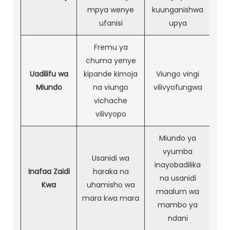
mpya wenye
kuunganishwa
ufanisi
upya
Fremu ya
chuma yenye
Uadilifu wa
kipande kimoja
Viungo vingi
Miundo
na viungo
vilivyofungwa
vichache
vilivyopo
Miundo ya
vyumba
Usanidi wa
inayobadilika
Inafaa Zaidi
haraka na
na usanidi
Kwa
uhamisho wa
maalum wa
mara kwa mara
mambo ya
ndani