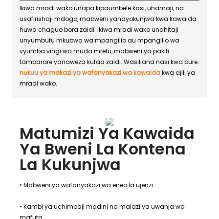
Ikiwa mradi wako unapa kipaumbele kasi, uhamaji, na
usafirishaji mdogo, mabweni yanayokunjwa kwa kawaida
huwa chaguo bora zaidi. Ikiwa mradi wako unahitaji
unyumbufu mkubwa wa mpangilio au mpangilio wa
vyumba vingi wa muda mrefu, mabweni ya pakiti
tambarare yanaweza kufaa zaidi. Wasiliana nasi kwa bure.
nukuu ya makazi ya wafanyakazi wa kawaida
kwa ajili ya
mradi wako.
Matumizi Ya Kawaida
Ya Bweni La Kontena
La Kukunjwa
• Mabweni ya wafanyakazi wa eneo la ujenzi.
• Kambi ya uchimbaji madini na malazi ya uwanja wa
mafuta.