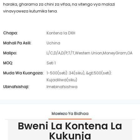
haraka, gharama za chini za vifaa, na vitengo vya malazi
vinavyoweza kutumika tena.
Chapa:
Kontena la DXH
Mahali Pa Asili:
Uchina
Malipo:
L/C,D/A,D/P,T/T,Western Union,MoneyGram,OA
MOQ:
Seti 1
Muda Wa Kuongoza:
1-500(seti): 34(siku), &gt;500(seti):
Kujadiliwa(siku)
Ubinafsishaji:
Imebinafsishwa
Maelezo Ya Bidhaa
Bweni La Kontena La
Kukunja