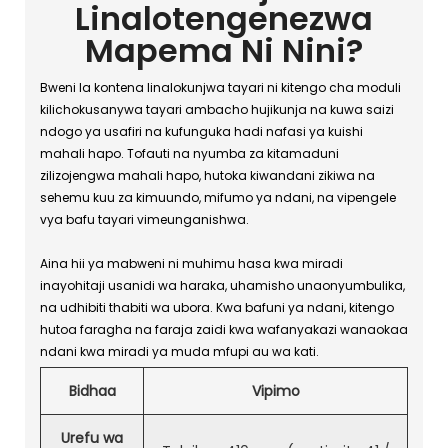
Linalotengenezwa
Mapema Ni Nini?
Bweni la kontena linalokunjwa tayari ni kitengo cha moduli
kilichokusanywa tayari ambacho hujikunja na kuwa saizi
ndogo ya usafiri na kufunguka hadi nafasi ya kuishi
mahali hapo. Tofauti na nyumba za kitamaduni
zilizojengwa mahali hapo, hutoka kiwandani zikiwa na
sehemu kuu za kimuundo, mifumo ya ndani, na vipengele
vya bafu tayari vimeunganishwa.
Aina hii ya mabweni ni muhimu hasa kwa miradi
inayohitaji usanidi wa haraka, uhamisho unaonyumbulika,
na udhibiti thabiti wa ubora. Kwa bafuni ya ndani, kitengo
hutoa faragha na faraja zaidi kwa wafanyakazi wanaokaa
ndani kwa miradi ya muda mfupi au wa kati.
Bidhaa
Vipimo
Urefu wa