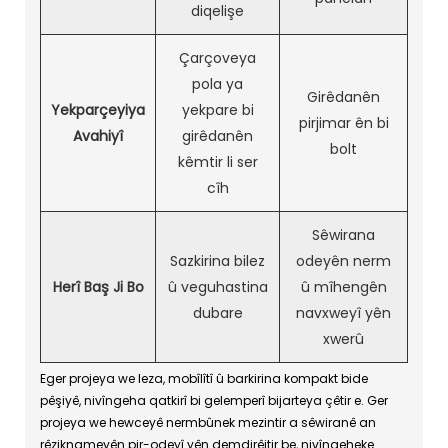
diqelişe
Çarçoveya
pola ya
Girêdanên
Yekparçeyiya
yekpare bi
pirjimar ên bi
Avahiyî
girêdanên
bolt
kêmtir li ser
cîh
Sêwirana
Sazkirina bilez
odeyên nerm
Herî Baş Ji Bo
û veguhastina
û mîhengên
dubare
navxweyî yên
xwerû
Eger projeya we leza, mobîlîtî û barkirina kompakt bide
pêşiyê, nivîngeha qatkirî bi gelemperî bijarteya çêtir e. Ger
projeya we hewceyê nermbûnek mezintir a sêwiranê an
rêziknameyên pir-odeyî yên demdirêjtir be, nivîngeheke