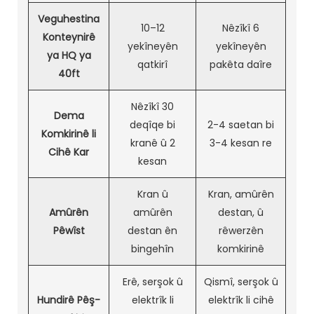
Veguhestina
10–12
Nêzîkî 6
Konteynirê
yekîneyên
yekîneyên
ya HQ ya
qatkirî
pakêta daîre
40ft
Nêzîkî 30
Dema
deqîqe bi
2-4 saetan bi
Komkirinê li
kranê û 2
3-4 kesan re
Cihê Kar
kesan
Kran û
Kran, amûrên
Amûrên
amûrên
destan, û
Pêwîst
destan ên
rêwerzên
bingehîn
komkirinê
Erê, serşok û
Qismî, serşok û
Hundirê Pêş-
elektrîk li
elektrîk li cihê