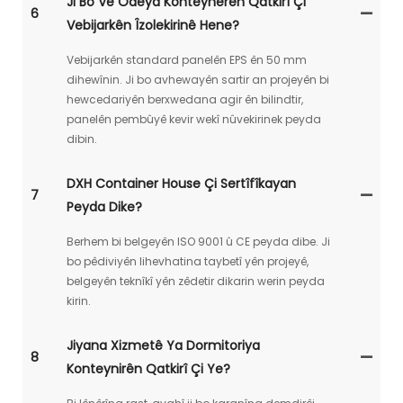
Ji Bo Vê Odeya Konteynerên Qatkirî Çi
6
Vebijarkên Îzolekirinê Hene?
Vebijarkên standard panelên EPS ên 50 mm
dihewînin. Ji bo avhewayên sartir an projeyên bi
hewcedariyên berxwedana agir ên bilindtir,
panelên pembûyê kevir wekî nûvekirinek peyda
dibin.
DXH Container House Çi Sertîfîkayan
7
Peyda Dike?
Berhem bi belgeyên ISO 9001 û CE peyda dibe. Ji
bo pêdiviyên lihevhatina taybetî yên projeyê,
belgeyên teknîkî yên zêdetir dikarin werin peyda
kirin.
Jiyana Xizmetê Ya Dormitoriya
8
Konteynirên Qatkirî Çi Ye?