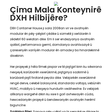
Çima Mala Konteynirê
DXH Hilbijêre?
DXH Container House ji sala 2008an vir ve avahiyên
modular ên pêş-pêşkirî çêdike û xizmetê ji xerîdarên li
zêdetirî 60 welatan dike. Em li ser endezyariya avahiyên
qatkirî, performansa germî, domdariya avahîsaziyê û
çareseriyên xanîyên modular ên amade ji bo hinardekirinê
disekinin.
Her projeyek ji hêla tîmek pispor ve tê piştgirî kirin ku sêwirana
nexşeyê, karûbarên xwerûkirinê, piştgiriya sazkirinê û
karûbarê piştî firotanê peyda dike. Vebijarkên xwerûkirinê
rengê derve, celebê îzolasyonê, standarda voltaja, vebûnên
HVAC, mobîlya û nexşeya hundurîn vedihewîne. Ev vebijark
alîkariya wargehê dikin ku xwe li gorî avhewayên cûda,
hewcedariyên projeyê û bendewariyên avahiyên herêmî
biguncîne.
Sazkirina Bilez:
Şanoya pêş-çêkirî ya bi serşokê re dikare bi