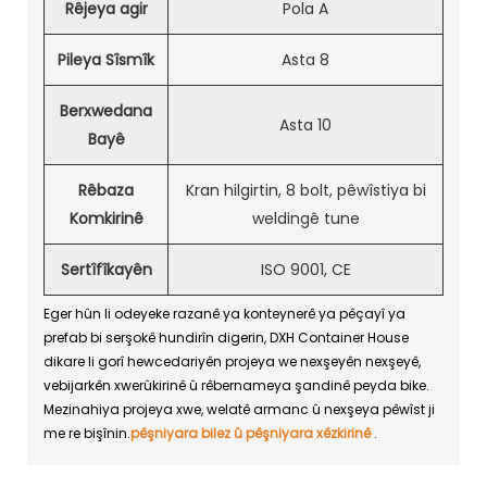
Rêjeya agir
Pola A
Pileya Sîsmîk
Asta 8
Berxwedana
Asta 10
Bayê
Rêbaza
Kran hilgirtin, 8 bolt, pêwîstiya bi
Komkirinê
weldingê tune
Sertîfîkayên
ISO 9001, CE
Eger hûn li odeyeke razanê ya konteynerê ya pêçayî ya
prefab bi serşokê hundirîn digerin, DXH Container House
dikare li gorî hewcedariyên projeya we nexşeyên nexşeyê,
vebijarkên xwerûkirinê û rêbernameya şandinê peyda bike.
Mezinahiya projeya xwe, welatê armanc û nexşeya pêwîst ji
me re bişînin.
pêşniyara bilez û pêşniyara xêzkirinê
.