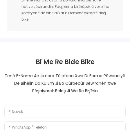
Bi lênêrîna rast, avahî ji bo karanîna demdirêj
hatiye sêwirandin. Paqijkirina birêkûpêk û vekolîna
korozyonê dê bibe alîkar ku temenê xizmetê dirêj
bike.
Bi Me Re Bide Bike
Tenê E-Name An Jimara Têlefona Xwe Di Forma Pêwendiyê
De Bihêlin Da Ku Em Ji Bo Cûrbecûr Sêwiranên Xwe
Pêşniyarek Belaş Ji We Re Bişînin
Navok
WhatsApp / Telefon