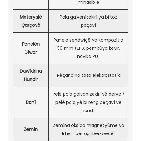
minasib e
Materyalê
Pola galvanîzekirî ya bi toz
Çarçovê
pêçayî
Panela sendwîçê ya kompozît a
Panelên
50 mm (EPS, pembûya kevir,
Dîwar
navika PU)
Dawîkirina
Pêçandina toza elektrostatîk
Hundir
Pelê pola galvanîzekirî yê derve /
Banî
pelê pola yê bi reng pêçayî yê
hundir
Zemîna oksîda magnezyûmê ya
Zemîn
li hember agirberxwedêr