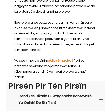
an destûrnameyê, DXH Container House dikare
belgeyên teknîkî û raporên ceribandinê peyda bike da
ku piştgiriyê bide pejirandina projeyê.
Eger projeya we berxwedana agir, nirxandinên barê
avahîsaziyê, an jî lihevhatina bi rêziknameyên herêmî
re hewce bike, em pêşniyar dikin ku berî ku hûn
fermanek bidin, van pêdiviyan piştrast bikin. Ev yek
dibe alîkar ku hilber li gorî rêziknameyên herêmî û şert
û mercên cîhê bin.
Ya xwe ji me re bişînin
pêdiviyên projeyê
îro ji bo
nexşeyên sêwiranê, vebijarkên xwerûkirinê, û
rêbernameya şandinê ya li gorî projeya we hatî
çêkirin.
Pirsên Pir Tên Pirsîn
Çend Kes Dikarin Di Wargeheke Konteynirê
1
Ya Qatkirî De Bimînin?