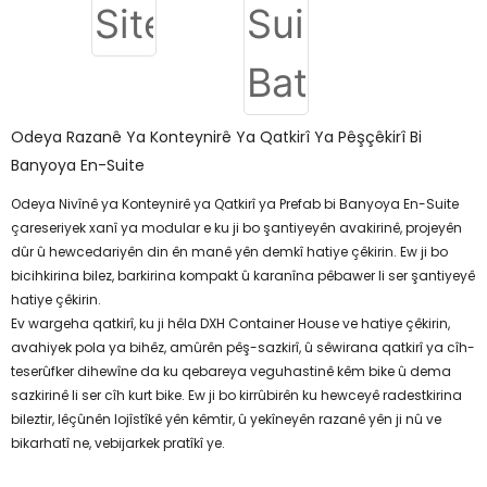
Odeya Razanê Ya Konteynirê Ya Qatkirî Ya Pêşçêkirî Bi
Banyoya En-Suite
Odeya Nivînê ya Konteynirê ya Qatkirî ya Prefab bi Banyoya En-Suite
çareseriyek xanî ya modular e ku ji bo şantiyeyên avakirinê, projeyên
dûr û hewcedariyên din ên manê yên demkî hatiye çêkirin. Ew ji bo
bicihkirina bilez, barkirina kompakt û karanîna pêbawer li ser şantiyeyê
hatiye çêkirin.
Ev wargeha qatkirî, ku ji hêla DXH Container House ve hatiye çêkirin,
avahiyek pola ya bihêz, amûrên pêş-sazkirî, û sêwirana qatkirî ya cîh-
teserûfker dihewîne da ku qebareya veguhastinê kêm bike û dema
sazkirinê li ser cîh kurt bike. Ew ji bo kirrûbirên ku hewceyê radestkirina
bileztir, lêçûnên lojîstîkê yên kêmtir, û yekîneyên razanê yên ji nû ve
bikarhatî ne, vebijarkek pratîkî ye.