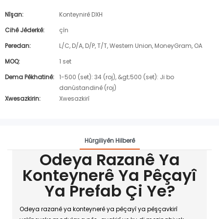
Nîşan:
Konteynirê DXH
Cihê Jêderkê:
çîn
Peredan:
L/C, D/A, D/P, T/T, Western Union, MoneyGram, OA
MOQ:
1 set
Dema Pêkhatinê:
1-500 (set): 34 (roj), &gt;500 (set): Ji bo
danûstandinê (roj)
Xwesazkirin:
Xwesazkirî
Hûrgiliyên Hilberê
Odeya Razanê Ya
Konteynerê Ya Pêçayî
Ya Prefab Çi Ye?
Odeya razanê ya konteynerê ya pêçayî ya pêşçavkirî