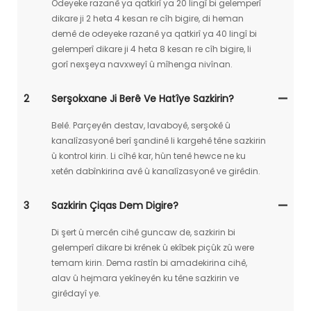
Odeyeke razanê ya qatkirî ya 20 lingî bi gelemperî
dikare ji 2 heta 4 kesan re cîh bigire, di heman
demê de odeyeke razanê ya qatkirî ya 40 lingî bi
gelemperî dikare ji 4 heta 8 kesan re cîh bigire, li
gorî nexşeya navxweyî û mîhenga nivînan.
2
Serşokxane Ji Berê Ve Hatîye Sazkirin?
Belê. Parçeyên destav, lavaboyê, serşokê û
kanalîzasyonê berî şandinê li kargehê têne sazkirin
û kontrol kirin. Li cîhê kar, hûn tenê hewce ne ku
xetên dabînkirina avê û kanalîzasyonê ve girêdin.
3
Sazkirin Çiqas Dem Digire?
Di şert û mercên cihê guncaw de, sazkirin bi
gelemperî dikare bi krênek û ekîbek piçûk zû were
temam kirin. Dema rastîn bi amadekirina cihê,
alav û hejmara yekîneyên ku têne sazkirin ve
girêdayî ye.