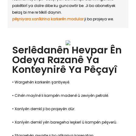
pakêtkirî ya daîre dibe ku guncawtir be. Ji bo abonetiyek
belaş bi me re têkilî daynin.
pêşniyara xanîkirina karkerên modular
ji bo projeya we.
Serlêdanên Hevpar Ên
Odeya Razanê Ya
Konteynirê Ya Pêçayî
• Wargehên karkerên şantiyeyê.
• Cihên mayînê li kampên madenê û zeviyên petrolê.
• Xanîyên demkî ji bo projeyên dûr.
• Xanîyên demkî yên baregeha leşkerî û kampên pêşverû.
• Stargehên awarte ji bo alîkariya karesatan.