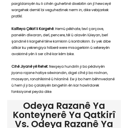
pargîdaniyên ku li cihên guhertinê dixebitin an jî hewceyê
wargehek demkî bi veguheztinek nerm in, dike vebijarkek
pratîkî.
Kalîteya Çêkirî li Kargehê:
Hemû pêkhate, tevî çarçove,
panelên dîwaran, derî, pencere, têl û alavên lûleyan, berî
şandinê li kargehê têne komkirin û kontrolkirin. Ev yek dibe
alîkar ku yekrengiya hilberê were misogerkirin û xetereyên
avakirinê yên li ser cîhê kar kêm bike.
Cihê Jiyanê yê Rehet:
Nexşeya hundirîn ji bo pêdiviyên
jiyana rojane hatiye sêwirandin, digel cîhê ji bo nivînan,
maseyan, ronahîkirinê û hilanînê. Ew ji bo hem bêhnvedanê
û hem jî ji bo çalakiyên bingehîn ên kar hawîrdorek
fonksiyonel peyda dike.
Odeya Razanê Ya
Konteynerê Ya Qatkirî
Vs. ​​Odeya Razanê Ya