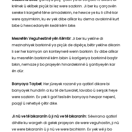
krênek û ekîbek piçûk bi lez were sazkirin. Ji ber ku çarçovên
sereke li kargehê têne amadekirin, ne hewce ye ku li cîhê kar
were qayimkirin, ku ev yek dibe alîkar ku dema avakirinê kurt
bibe û hewcedariyên kedê kêm bike.
Mesrefên Veguhestinê yên Kêmtir:
Ji ber ku yekîne di
mezinahiyek barkirinê ya piçûk de dipêçe, bêtir yekîne dikarin
li ser her kamyon an konteynerê werin barkirin. Ev dibe alîkar
ku mesrefên barkirinê kêm bibin û karîgeriya barkirinê baştir
bikin, nemaze ji bo projeyên hinardekirinê û şantiyeyên kar
ên dûr.
Banyoya Taybet:
Her jûreyek razanê ya qatkirî dikare bi
banyoyek hundirîn a ku tê de tuwalet, lavabo û serşok heye
were sazkirin. Ev yek li gorî tesîsên banyoya hevpar nepenî,
paqijî û rehetiyê çêtir dike.
Ji nû ve tê bikaranîn û ji nû ve tê bikaranîn:
Sêwirana qatkirî
dihêle ku wargeh di gelek projeyan de were veguhastin, ji nû
ve were bikaranîn û ji nû ve were bicihkirin. Ev yek wê ji bo