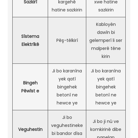
Sazkirî
kargehê
xwe hatine
hatine sazkirin
sazkirin
Kabloyên
dawîn bi
Sîstema
Pêş-têlkirî
gelemperî li ser
Elektrîkê
malperê têne
kirin
Ji bo karanîna
Ji bo karanîna
yek qatî
yek qatî
Bingeh
bingehek
bingehek
Pêwîst e
betonî ne
betonî ne
hewce ye
hewce ye
Ji bo
Ji bo ji nû ve
veguhestineke
Veguhestin
komkirinê dibe
bi bandor dîsa
panelan