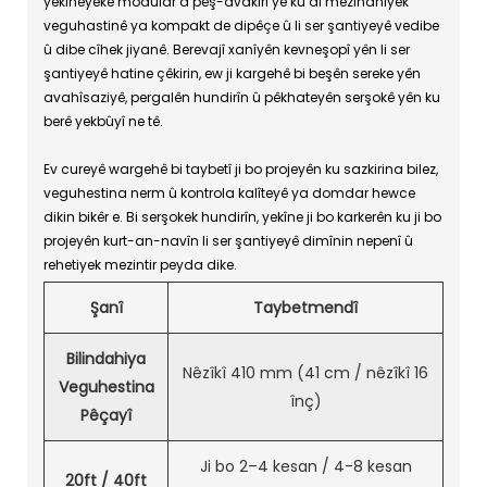
yekîneyeke modular a pêş-avakirî ye ku di mezinahiyek
veguhastinê ya kompakt de dipêçe û li ser şantiyeyê vedibe
û dibe cîhek jiyanê. Berevajî xanîyên kevneşopî yên li ser
şantiyeyê hatine çêkirin, ew ji kargehê bi beşên sereke yên
avahîsaziyê, pergalên hundirîn û pêkhateyên serşokê yên ku
berê yekbûyî ne tê.
Ev cureyê wargehê bi taybetî ji bo projeyên ku sazkirina bilez,
veguhestina nerm û kontrola kalîteyê ya domdar hewce
dikin bikêr e. Bi serşokek hundirîn, yekîne ji bo karkerên ku ji bo
projeyên kurt-an-navîn li ser şantiyeyê dimînin nepenî û
rehetiyek mezintir peyda dike.
Şanî
Taybetmendî
Bilindahiya
Nêzîkî 410 mm (41 cm / nêzîkî 16
Veguhestina
înç)
Pêçayî
Ji bo 2–4 kesan / 4-8 kesan
20ft / 40ft