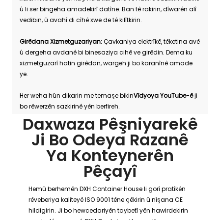
û li ser bingeha amadekirî datîne. Ban tê rakirin, dîwarên alî
vedibin, û avahî di cîhê xwe de tê kilîtkirin.
Girêdana Xizmetguzariyan:
Çavkaniya elektrîkê, têketina avê
û dergeha avdanê bi binesaziya cihê ve girêdin. Dema ku
xizmetguzarî hatin girêdan, wargeh ji bo karanînê amade
ye.
Her weha hûn dikarin me temaşe bikin
Vîdyoya YouTube-ê
ji
bo rêwerzên sazkirinê yên berfireh.
Daxwaza Pêşniyarekê
Ji Bo Odeya Razanê
Ya Konteynerên
Pêçayî
Hemû berhemên DXH Container House li gorî pratîkên
rêveberiya kalîteyê ISO 9001 têne çêkirin û nîşana CE
hildigirin. Ji bo hewcedariyên taybetî yên hawirdekirin