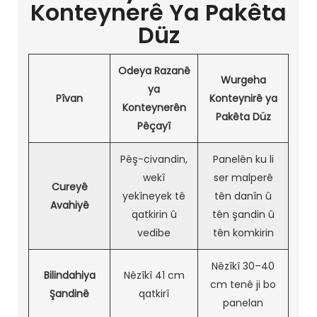
Konteynerê Ya Pakêta
Düz
Odeya Razanê
Wurgeha
ya
Pîvan
Konteynirê ya
Konteynerên
Pakêta Düz
Pêçayî
Pêş-civandin,
Panelên ku li
wekî
ser malperê
Cureyê
yekîneyek tê
tên danîn û
Avahiyê
qatkirin û
tên şandin û
vedibe
tên komkirin
Nêzîkî 30–40
Bilindahiya
Nêzîkî 41 cm
cm tenê ji bo
Şandinê
qatkirî
panelan