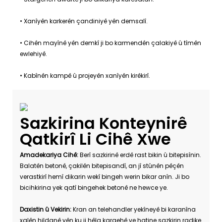
• Xanîyên karkerên çandiniyê yên demsalî.
• Cihên mayînê yên demkî ji bo karmendên çalakiyê û tîmên
ewlehiyê.
• Kabînên kampê û projeyên xanîyên kirêkirî.
Sazkirina Konteynirê
Qatkirî Li Cihê Xwe
Amadekariya Cihê:
Berî sazkirinê erdê rast bikin û bitepisînin.
Balatên betonê, çakilên bitepisandî, an jî stûnên pêçên
verastkirî hemî dikarin wekî bingeh werin bikar anîn. Ji bo
bicihkirina yek qatî bingehek betonê ne hewce ye.
Daxistin û Vekirin:
Kran an telehandler yekîneyê bi karanîna
xalên hildanê yên ku ji hêla kargehê ve hatine sazkirin radike