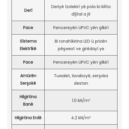
Deriyê îzolekirî yê pola bi kilîta
Derî
dîjîtal a jîr
Pace
Pencereyên UPVC yên şilkirî
Sîstema
Bi ronahîkirina LED û prizên
Elektrîkê
pêşwext ve girêdayî ye
Pace
Pencereyên UPVC yên şilkirî
Amûrên
Tuwalet, lavaboyê, serşoka
Serşokê
destan
Hilgirtina
1.0 kN/m²
Banê
Hilgirtina Erdê
4.2 kN/m²