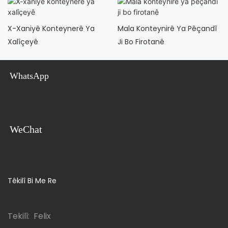
X-Xaniyê Konteynerê Ya
Mala Konteynirê Ya Pêçandî
Xalîçeyê
Ji Bo Firotanê
WhatsApp
WeChat
Têkilî Bi Me Re
Tekilî: Felix