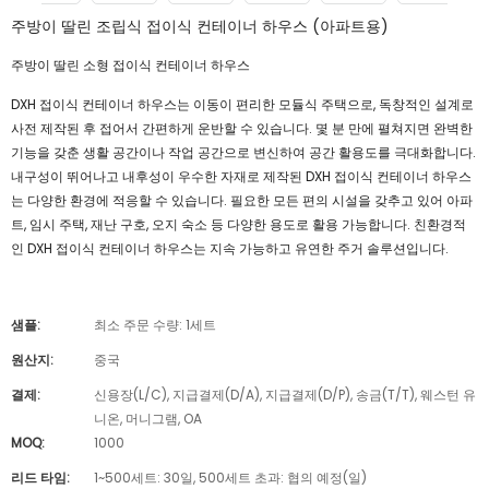
주방이 딸린 조립식 접이식 컨테이너 하우스 (아파트용)
주방이 딸린 소형 접이식 컨테이너 하우스
DXH 접이식 컨테이너 하우스는 이동이 편리한 모듈식 주택으로, 독창적인 설계로
사전 제작된 후 접어서 간편하게 운반할 수 있습니다. 몇 분 만에 펼쳐지면 완벽한
기능을 갖춘 생활 공간이나 작업 공간으로 변신하여 공간 활용도를 극대화합니다.
내구성이 뛰어나고 내후성이 우수한 자재로 제작된 DXH 접이식 컨테이너 하우스
는 다양한 환경에 적응할 수 있습니다. 필요한 모든 편의 시설을 갖추고 있어 아파
트, 임시 주택, 재난 구호, 오지 숙소 등 다양한 용도로 활용 가능합니다. 친환경적
인 DXH 접이식 컨테이너 하우스는 지속 가능하고 유연한 주거 솔루션입니다.
샘플:
최소 주문 수량: 1세트
원산지:
중국
결제:
신용장(L/C), 지급결제(D/A), 지급결제(D/P), 송금(T/T), 웨스턴 유
니온, 머니그램, OA
MOQ:
1000
리드 타임:
1~500세트: 30일, 500세트 초과: 협의 예정(일)