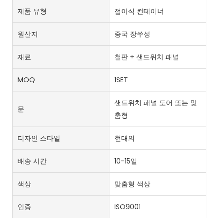
제품 유형
접이식 컨테이너
원산지
중국 장쑤성
재료
철판 + 샌드위치 패널
MOQ
1SET
샌드위치 패널 도어 또는 맞
문
춤형
디자인 스타일
현대의
배송 시간
10-15일
색상
맞춤형 색상
인증
ISO9001